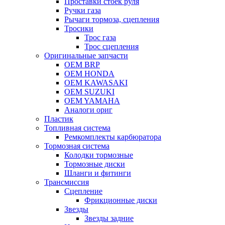
Проставки стоек руля
Ручки газа
Рычаги тормоза, сцепления
Тросики
Трос газа
Трос сцепления
Оригинальные запчасти
OEM BRP
OEM HONDA
OEM KAWASAKI
OEM SUZUKI
OEM YAMAHA
Аналоги ориг
Пластик
Топливная система
Ремкомплекты карбюратора
Тормозная система
Колодки тормозные
Тормозные диски
Шланги и фитинги
Трансмиссия
Cцепление
Фрикционные диски
Звезды
Звезды задние