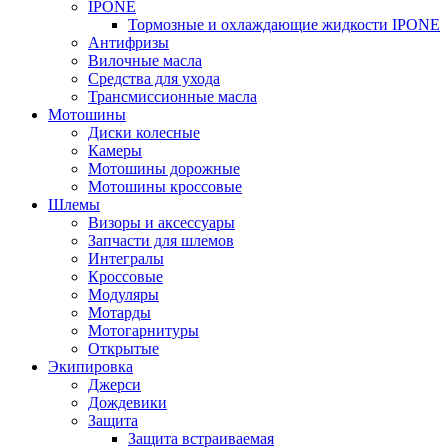
IPONE
Тормозные и охлаждающие жидкости IPONE
Антифризы
Вилочные масла
Средства для ухода
Трансмиссионные масла
Мотошины
Диски колесные
Камеры
Мотошины дорожные
Мотошины кроссовые
Шлемы
Визоры и аксессуары
Запчасти для шлемов
Интегралы
Кроссовые
Модуляры
Мотарды
Мотогарнитуры
Открытые
Экипировка
Джерси
Дождевики
Защита
Защита встраиваемая