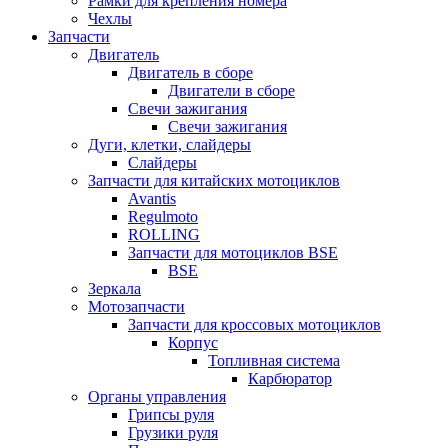
Рамки для крепления номера
Чехлы
Запчасти
Двигатель
Двигатель в сборе
Двигатели в сборе
Свечи зажигания
Свечи зажигания
Дуги, клетки, слайдеры
Слайдеры
Запчасти для китайских мотоциклов
Avantis
Regulmoto
ROLLING
Запчасти для мотоциклов BSE
BSE
Зеркала
Мотозапчасти
Запчасти для кроссовых мотоциклов
Корпус
Топливная система
Карбюратор
Органы управления
Грипсы руля
Грузики руля