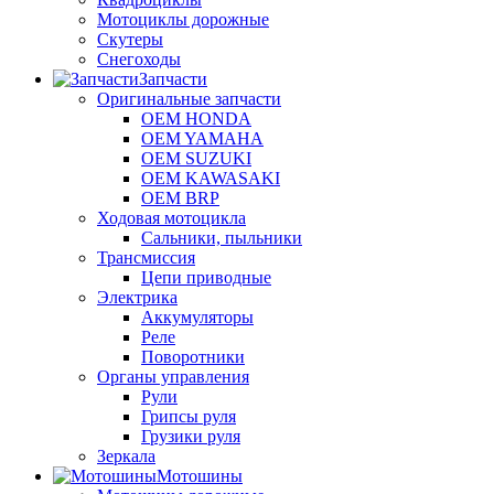
Мотоциклы дорожные
Скутеры
Снегоходы
Запчасти
Оригинальные запчасти
OEM HONDA
OEM YAMAHA
OEM SUZUKI
OEM KAWASAKI
OEM BRP
Ходовая мотоцикла
Сальники, пыльники
Трансмиссия
Цепи приводные
Электрика
Аккумуляторы
Реле
Поворотники
Органы управления
Рули
Грипсы руля
Грузики руля
Зеркала
Мотошины