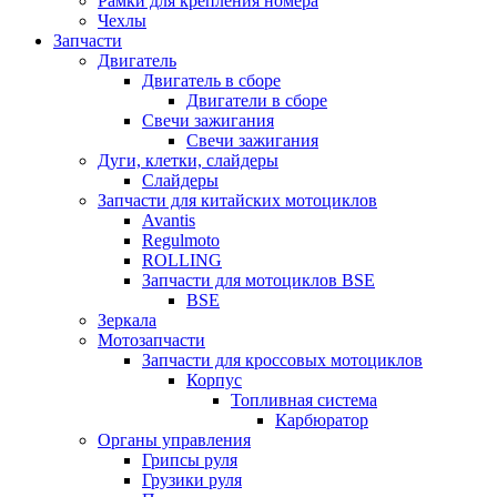
Рамки для крепления номера
Чехлы
Запчасти
Двигатель
Двигатель в сборе
Двигатели в сборе
Свечи зажигания
Свечи зажигания
Дуги, клетки, слайдеры
Слайдеры
Запчасти для китайских мотоциклов
Avantis
Regulmoto
ROLLING
Запчасти для мотоциклов BSE
BSE
Зеркала
Мотозапчасти
Запчасти для кроссовых мотоциклов
Корпус
Топливная система
Карбюратор
Органы управления
Грипсы руля
Грузики руля