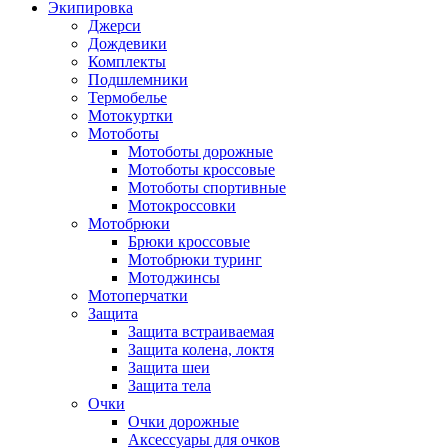
Экипировка
Джерси
Дождевики
Комплекты
Подшлемники
Термобелье
Мотокуртки
Мотоботы
Мотоботы дорожные
Мотоботы кроссовые
Мотоботы спортивные
Мотокроссовки
Мотобрюки
Брюки кроссовые
Мотобрюки туринг
Мотоджинсы
Мотоперчатки
Защита
Защита встраиваемая
Защита колена, локтя
Защита шеи
Защита тела
Очки
Очки дорожные
Аксессуары для очков