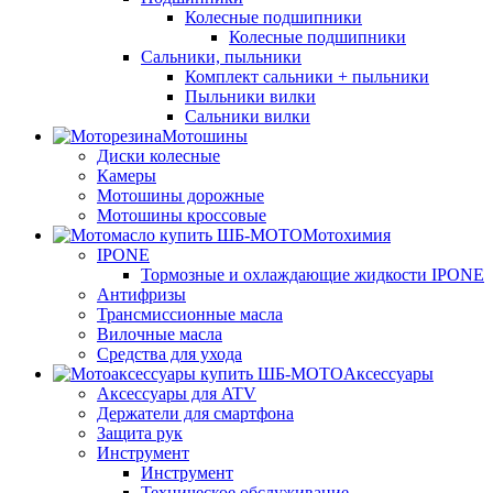
Колесные подшипники
Колесные подшипники
Сальники, пыльники
Комплект сальники + пыльники
Пыльники вилки
Сальники вилки
Мотошины
Диски колесные
Камеры
Мотошины дорожные
Мотошины кроссовые
Мотохимия
IPONE
Тормозные и охлаждающие жидкости IPONE
Антифризы
Трансмиссионные масла
Вилочные масла
Средства для ухода
Аксессуары
Аксессуары для ATV
Держатели для смартфона
Защита рук
Инструмент
Инструмент
Техническое обслуживание