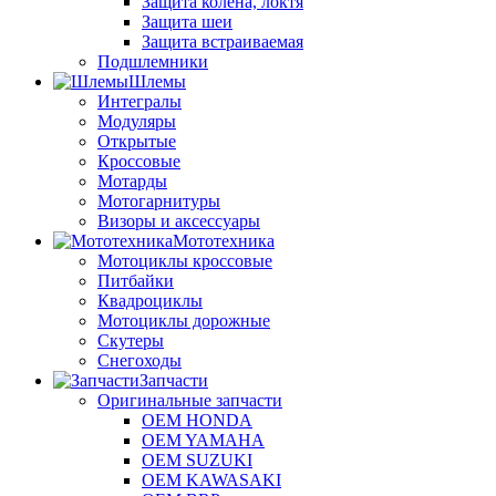
Защита колена, локтя
Защита шеи
Защита встраиваемая
Подшлемники
Шлемы
Интегралы
Модуляры
Открытые
Кроссовые
Мотарды
Мотогарнитуры
Визоры и аксессуары
Мототехника
Мотоциклы кроссовые
Питбайки
Квадроциклы
Мотоциклы дорожные
Скутеры
Снегоходы
Запчасти
Оригинальные запчасти
OEM HONDA
OEM YAMAHA
OEM SUZUKI
OEM KAWASAKI