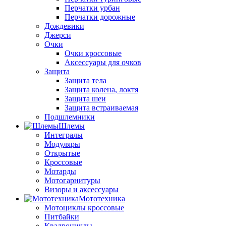
Перчатки урбан
Перчатки дорожные
Дождевики
Джерси
Очки
Очки кроссовые
Аксессуары для очков
Защита
Защита тела
Защита колена, локтя
Защита шеи
Защита встраиваемая
Подшлемники
Шлемы
Интегралы
Модуляры
Открытые
Кроссовые
Мотарды
Мотогарнитуры
Визоры и аксессуары
Мототехника
Мотоциклы кроссовые
Питбайки
Квадроциклы