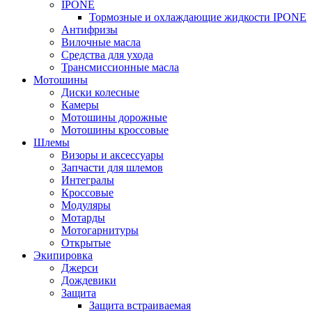
IPONE
Тормозные и охлаждающие жидкости IPONE
Антифризы
Вилочные масла
Средства для ухода
Трансмиссионные масла
Мотошины
Диски колесные
Камеры
Мотошины дорожные
Мотошины кроссовые
Шлемы
Визоры и аксессуары
Запчасти для шлемов
Интегралы
Кроссовые
Модуляры
Мотарды
Мотогарнитуры
Открытые
Экипировка
Джерси
Дождевики
Защита
Защита встраиваемая