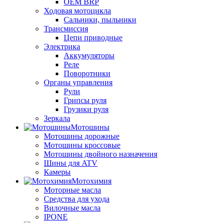
OEM BRP
Ходовая мотоцикла
Сальники, пыльники
Трансмиссия
Цепи приводные
Электрика
Аккумуляторы
Реле
Поворотники
Органы управления
Рули
Грипсы руля
Грузики руля
Зеркала
Мотошины
Мотошины дорожные
Мотошины кроссовые
Мотошины двойного назначения
Шины для ATV
Камеры
Мотохимия
Моторные масла
Средства для ухода
Вилочные масла
IPONE