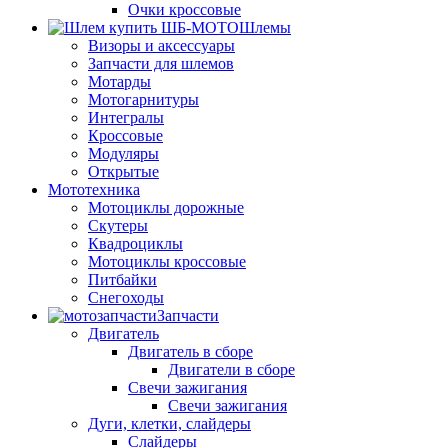
Очки кроссовые
Шлемы
Визоры и аксессуары
Запчасти для шлемов
Мотарды
Мотогарнитуры
Интегралы
Кроссовые
Модуляры
Открытые
Мототехника
Мотоциклы дорожные
Скутеры
Квадроциклы
Мотоциклы кроссовые
Питбайки
Снегоходы
Запчасти
Двигатель
Двигатель в сборе
Двигатели в сборе
Свечи зажигания
Свечи зажигания
Дуги, клетки, слайдеры
Слайдеры