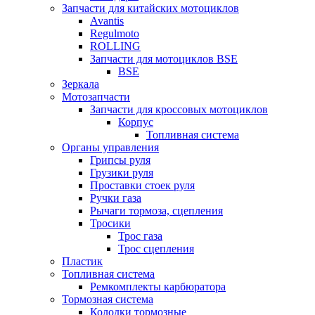
Запчасти для китайских мотоциклов
Avantis
Regulmoto
ROLLING
Запчасти для мотоциклов BSE
BSE
Зеркала
Мотозапчасти
Запчасти для кроссовых мотоциклов
Корпус
Топливная система
Органы управления
Грипсы руля
Грузики руля
Проставки стоек руля
Ручки газа
Рычаги тормоза, сцепления
Тросики
Трос газа
Трос сцепления
Пластик
Топливная система
Ремкомплекты карбюратора
Тормозная система
Колодки тормозные