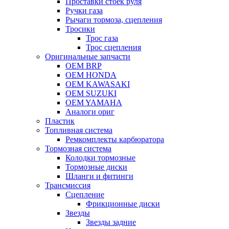
Проставки стоек руля
Ручки газа
Рычаги тормоза, сцепления
Тросики
Трос газа
Трос сцепления
Оригинальные запчасти
OEM BRP
OEM HONDA
OEM KAWASAKI
OEM SUZUKI
OEM YAMAHA
Аналоги ориг
Пластик
Топливная система
Ремкомплекты карбюратора
Тормозная система
Колодки тормозные
Тормозные диски
Шланги и фитинги
Трансмиссия
Cцепление
Фрикционные диски
Звезды
Звезды задние