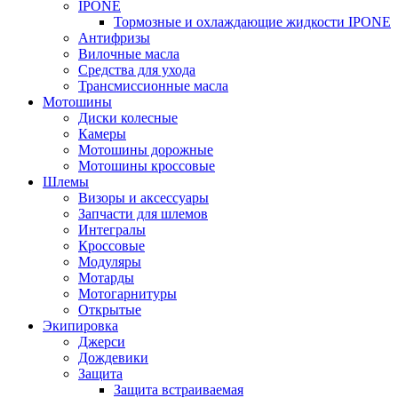
IPONE
Тормозные и охлаждающие жидкости IPONE
Антифризы
Вилочные масла
Средства для ухода
Трансмиссионные масла
Мотошины
Диски колесные
Камеры
Мотошины дорожные
Мотошины кроссовые
Шлемы
Визоры и аксессуары
Запчасти для шлемов
Интегралы
Кроссовые
Модуляры
Мотарды
Мотогарнитуры
Открытые
Экипировка
Джерси
Дождевики
Защита
Защита встраиваемая