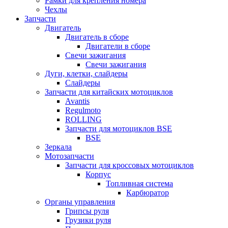
Рамки для крепления номера
Чехлы
Запчасти
Двигатель
Двигатель в сборе
Двигатели в сборе
Свечи зажигания
Свечи зажигания
Дуги, клетки, слайдеры
Слайдеры
Запчасти для китайских мотоциклов
Avantis
Regulmoto
ROLLING
Запчасти для мотоциклов BSE
BSE
Зеркала
Мотозапчасти
Запчасти для кроссовых мотоциклов
Корпус
Топливная система
Карбюратор
Органы управления
Грипсы руля
Грузики руля