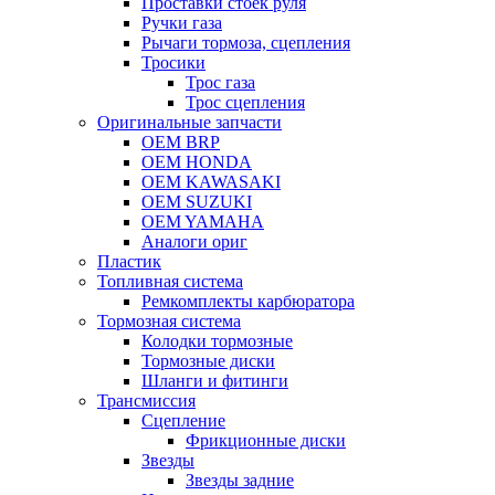
Проставки стоек руля
Ручки газа
Рычаги тормоза, сцепления
Тросики
Трос газа
Трос сцепления
Оригинальные запчасти
OEM BRP
OEM HONDA
OEM KAWASAKI
OEM SUZUKI
OEM YAMAHA
Аналоги ориг
Пластик
Топливная система
Ремкомплекты карбюратора
Тормозная система
Колодки тормозные
Тормозные диски
Шланги и фитинги
Трансмиссия
Cцепление
Фрикционные диски
Звезды
Звезды задние