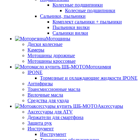
Колесные подшипники
Колесные подшипники
Сальники, пыльники
Комплект сальники + пыльники
Пыльники вилки
Сальники вилки
Мотошины
Диски колесные
Камеры
Мотошины дорожные
Мотошины кроссовые
Мотохимия
IPONE
Тормозные и охлаждающие жидкости IPONE
Антифризы
Трансмиссионные масла
Вилочные масла
Средства для ухода
Аксессуары
Аксессуары для ATV
Держатели для смартфона
Защита рук
Инструмент
Инструмент
Техническое обслуживание