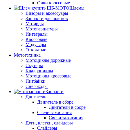
Очки кроссовые
Шлемы
Визоры и аксессуары
Запчасти для шлемов
Мотарды
Мотогарнитуры
Интегралы
Кроссовые
Модуляры
Открытые
Мототехника
Мотоциклы дорожные
Скутеры
Квадроциклы
Мотоциклы кроссовые
Питбайки
Снегоходы
Запчасти
Двигатель
Двигатель в сборе
Двигатели в сборе
Свечи зажигания
Свечи зажигания
Дуги, клетки, слайдеры
Слайдеры