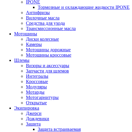
IPONE
Тормозные и охлаждающие жидкости IPONE
Антифризы
Вилочные масла
Средства для ухода
Трансмиссионные масла
Мотошины
Диски колесные
Камеры
Мотошины дорожные
Мотошины кроссовые
Шлемы
Визоры и аксессуары
Запчасти для шлемов
Интегралы
Кроссовые
Модуляры
Мотарды
Мотогарнитуры
Открытые
Экипировка
Джерси
Дождевики
Защита
Защита встраиваемая