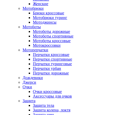
Женские
Мотобрюки
Брюки кроссовые
Мотобрюки туринг
Мотоджинсы
Мотоботы
Мотоботы дорожные
Мотоботы спортивные
Мотоботы кроссовые
Мотокроссовки
Мотоперчатки
Перчатки кроссовые
Перчатки спортивные
Перчатки туринговые
Перчатки урбан
Перчатки дорожные
Дождевики
Джерси
Очки
Очки кроссовые
Аксессуары для очков
Защита
Защита тела
Защита колена, локтя
Защита шеи