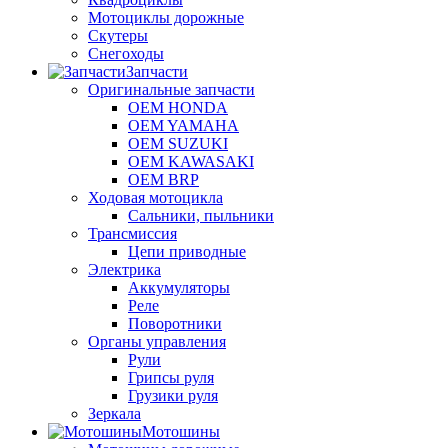
Мотоциклы дорожные
Скутеры
Снегоходы
Запчасти
Оригинальные запчасти
OEM HONDA
OEM YAMAHA
OEM SUZUKI
OEM KAWASAKI
OEM BRP
Ходовая мотоцикла
Сальники, пыльники
Трансмиссия
Цепи приводные
Электрика
Аккумуляторы
Реле
Поворотники
Органы управления
Рули
Грипсы руля
Грузики руля
Зеркала
Мотошины