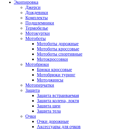
Экипировка
Джерси
Дождевики
Комплекты
Подшлемники
Термобелье
Мотокуртки
Мотоботы
Мотоботы дорожные
Мотоботы кроссовые
Мотоботы спортивные
Мотокроссовки
Мотобрюки
Брюки кроссовые
Мотобрюки туринг
Мотоджинсы
Мотоперчатки
Защита
Защита встраиваемая
Защита колена, локтя
Защита шеи
Защита тела
Очки
Очки дорожные
Аксессуары для очков