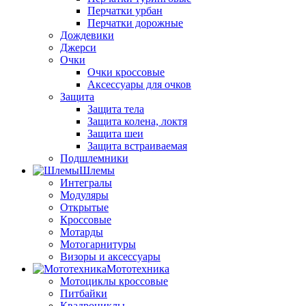
Перчатки урбан
Перчатки дорожные
Дождевики
Джерси
Очки
Очки кроссовые
Аксессуары для очков
Защита
Защита тела
Защита колена, локтя
Защита шеи
Защита встраиваемая
Подшлемники
Шлемы
Интегралы
Модуляры
Открытые
Кроссовые
Мотарды
Мотогарнитуры
Визоры и аксессуары
Мототехника
Мотоциклы кроссовые
Питбайки
Квадроциклы