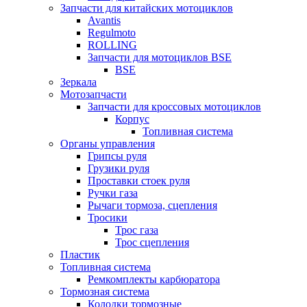
Запчасти для китайских мотоциклов
Avantis
Regulmoto
ROLLING
Запчасти для мотоциклов BSE
BSE
Зеркала
Мотозапчасти
Запчасти для кроссовых мотоциклов
Корпус
Топливная система
Органы управления
Грипсы руля
Грузики руля
Проставки стоек руля
Ручки газа
Рычаги тормоза, сцепления
Тросики
Трос газа
Трос сцепления
Пластик
Топливная система
Ремкомплекты карбюратора
Тормозная система
Колодки тормозные