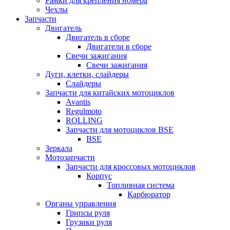
Рамки для крепления номера
Чехлы
Запчасти
Двигатель
Двигатель в сборе
Двигатели в сборе
Свечи зажигания
Свечи зажигания
Дуги, клетки, слайдеры
Слайдеры
Запчасти для китайских мотоциклов
Avantis
Regulmoto
ROLLING
Запчасти для мотоциклов BSE
BSE
Зеркала
Мотозапчасти
Запчасти для кроссовых мотоциклов
Корпус
Топливная система
Карбюратор
Органы управления
Грипсы руля
Грузики руля