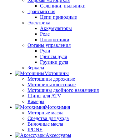
Ходовая мотоцикла
Сальники, пыльники
Трансмиссия
Цепи приводные
Электрика
Аккумуляторы
Реле
Поворотники
Органы управления
Рули
Грипсы руля
Грузики руля
Зеркала
Мотошины
Мотошины дорожные
Мотошины кроссовые
Мотошины двойного назначения
Шины для ATV
Камеры
Мотохимия
Моторные масла
Средства для ухода
Вилочные масла
IPONE
Аксессуары