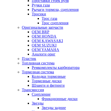
Проставки стоек руля
Ручки газа
Рычаги тормоза, сцепления
Тросики
Трос газа
Трос сцепления
Оригинальные запчасти
OEM BRP
OEM HONDA
OEM KAWASAKI
OEM SUZUKI
OEM YAMAHA
Аналоги ориг
Пластик
Топливная система
Ремкомплекты карбюратора
Тормозная система
Колодки тормозные
Тормозные диски
Шланги и фитинги
Трансмиссия
Cцепление
Фрикционные диски
Звезды
Звезды задние