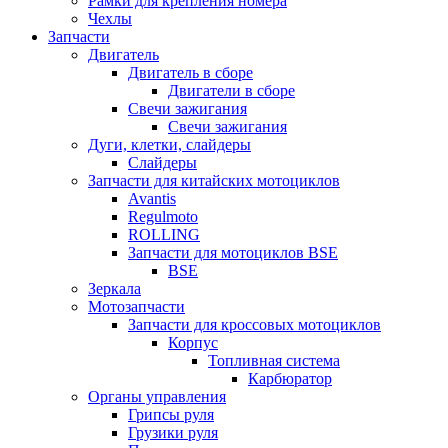
Рамки для крепления номера
Чехлы
Запчасти
Двигатель
Двигатель в сборе
Двигатели в сборе
Свечи зажигания
Свечи зажигания
Дуги, клетки, слайдеры
Слайдеры
Запчасти для китайских мотоциклов
Avantis
Regulmoto
ROLLING
Запчасти для мотоциклов BSE
BSE
Зеркала
Мотозапчасти
Запчасти для кроссовых мотоциклов
Корпус
Топливная система
Карбюратор
Органы управления
Грипсы руля
Грузики руля