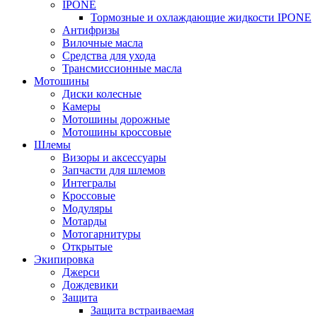
IPONE
Тормозные и охлаждающие жидкости IPONE
Антифризы
Вилочные масла
Средства для ухода
Трансмиссионные масла
Мотошины
Диски колесные
Камеры
Мотошины дорожные
Мотошины кроссовые
Шлемы
Визоры и аксессуары
Запчасти для шлемов
Интегралы
Кроссовые
Модуляры
Мотарды
Мотогарнитуры
Открытые
Экипировка
Джерси
Дождевики
Защита
Защита встраиваемая