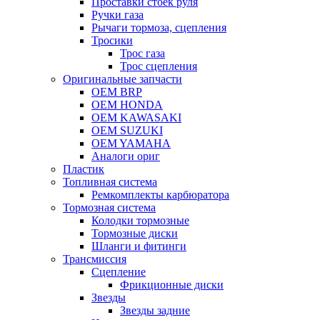
Проставки стоек руля
Ручки газа
Рычаги тормоза, сцепления
Тросики
Трос газа
Трос сцепления
Оригинальные запчасти
OEM BRP
OEM HONDA
OEM KAWASAKI
OEM SUZUKI
OEM YAMAHA
Аналоги ориг
Пластик
Топливная система
Ремкомплекты карбюратора
Тормозная система
Колодки тормозные
Тормозные диски
Шланги и фитинги
Трансмиссия
Cцепление
Фрикционные диски
Звезды
Звезды задние