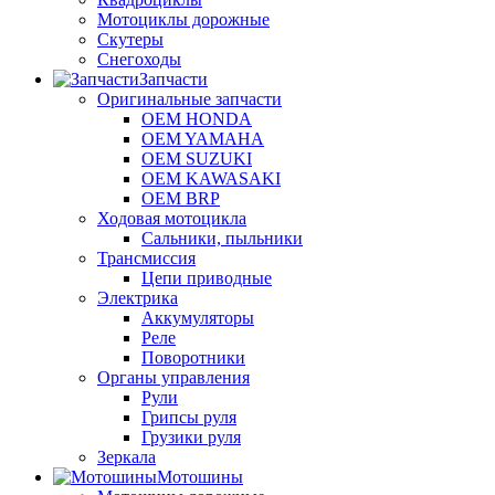
Мотоциклы дорожные
Скутеры
Снегоходы
Запчасти
Оригинальные запчасти
OEM HONDA
OEM YAMAHA
OEM SUZUKI
OEM KAWASAKI
OEM BRP
Ходовая мотоцикла
Сальники, пыльники
Трансмиссия
Цепи приводные
Электрика
Аккумуляторы
Реле
Поворотники
Органы управления
Рули
Грипсы руля
Грузики руля
Зеркала
Мотошины