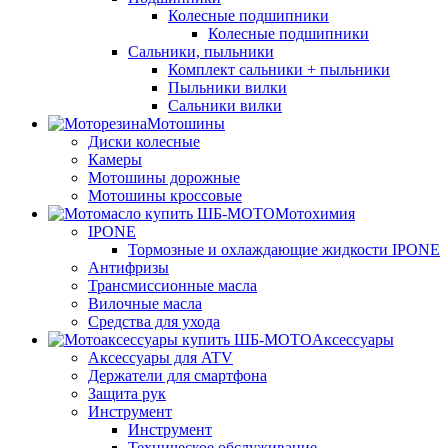
Колесные подшипники
Колесные подшипники
Сальники, пыльники
Комплект сальники + пыльники
Пыльники вилки
Сальники вилки
Мотошины
Диски колесные
Камеры
Мотошины дорожные
Мотошины кроссовые
Мотохимия
IPONE
Тормозные и охлаждающие жидкости IPONE
Антифризы
Трансмиссионные масла
Вилочные масла
Средства для ухода
Аксессуары
Аксессуары для ATV
Держатели для смартфона
Защита рук
Инструмент
Инструмент
Техническое обслуживание