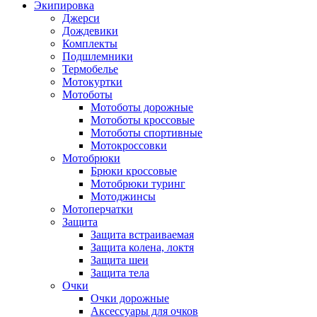
Экипировка
Джерси
Дождевики
Комплекты
Подшлемники
Термобелье
Мотокуртки
Мотоботы
Мотоботы дорожные
Мотоботы кроссовые
Мотоботы спортивные
Мотокроссовки
Мотобрюки
Брюки кроссовые
Мотобрюки туринг
Мотоджинсы
Мотоперчатки
Защита
Защита встраиваемая
Защита колена, локтя
Защита шеи
Защита тела
Очки
Очки дорожные
Аксессуары для очков