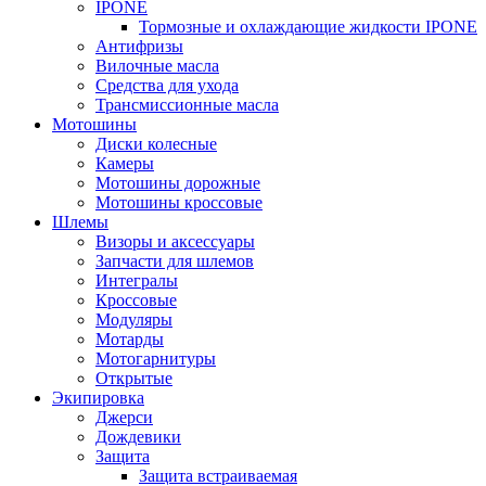
IPONE
Тормозные и охлаждающие жидкости IPONE
Антифризы
Вилочные масла
Средства для ухода
Трансмиссионные масла
Мотошины
Диски колесные
Камеры
Мотошины дорожные
Мотошины кроссовые
Шлемы
Визоры и аксессуары
Запчасти для шлемов
Интегралы
Кроссовые
Модуляры
Мотарды
Мотогарнитуры
Открытые
Экипировка
Джерси
Дождевики
Защита
Защита встраиваемая