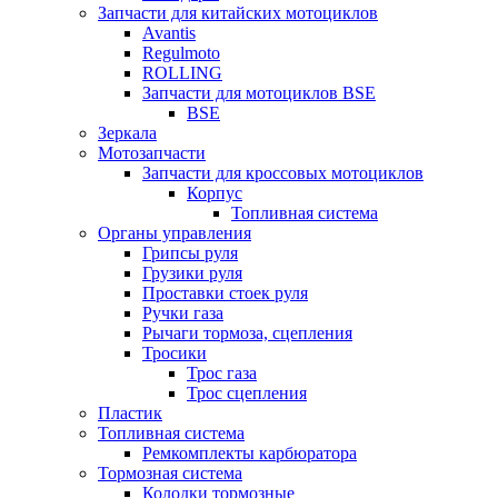
Запчасти для китайских мотоциклов
Avantis
Regulmoto
ROLLING
Запчасти для мотоциклов BSE
BSE
Зеркала
Мотозапчасти
Запчасти для кроссовых мотоциклов
Корпус
Топливная система
Органы управления
Грипсы руля
Грузики руля
Проставки стоек руля
Ручки газа
Рычаги тормоза, сцепления
Тросики
Трос газа
Трос сцепления
Пластик
Топливная система
Ремкомплекты карбюратора
Тормозная система
Колодки тормозные