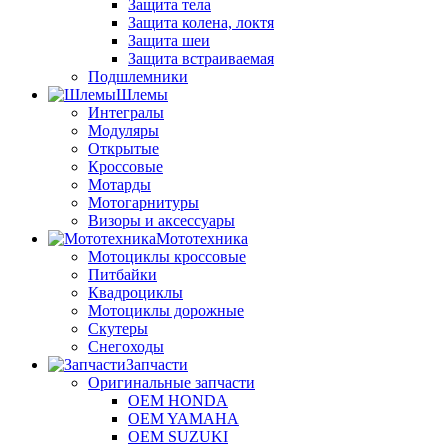
Защита тела
Защита колена, локтя
Защита шеи
Защита встраиваемая
Подшлемники
Шлемы
Интегралы
Модуляры
Открытые
Кроссовые
Мотарды
Мотогарнитуры
Визоры и аксессуары
Мототехника
Мотоциклы кроссовые
Питбайки
Квадроциклы
Мотоциклы дорожные
Скутеры
Снегоходы
Запчасти
Оригинальные запчасти
OEM HONDA
OEM YAMAHA
OEM SUZUKI