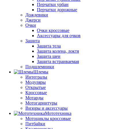
Перчатки урбан
Перчатки дорожные
Дождевики
Джерси
Очки
Очки кроссовые
Аксессуары для очков
Защита
Защита тела
Защита колена, локтя
Защита шеи
Защита встраиваемая
Подшлемники
Шлемы
Интегралы
Модуляры
Открытые
Кроссовые
Мотарды
Мотогарнитуры
Визоры и аксессуары
Мототехника
Мотоциклы кроссовые
Питбайки
Квадроциклы