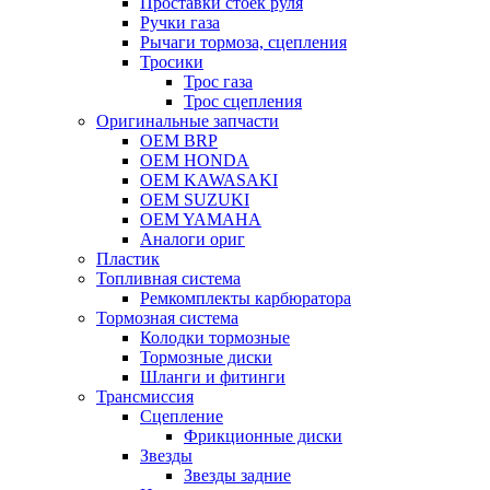
Проставки стоек руля
Ручки газа
Рычаги тормоза, сцепления
Тросики
Трос газа
Трос сцепления
Оригинальные запчасти
OEM BRP
OEM HONDA
OEM KAWASAKI
OEM SUZUKI
OEM YAMAHA
Аналоги ориг
Пластик
Топливная система
Ремкомплекты карбюратора
Тормозная система
Колодки тормозные
Тормозные диски
Шланги и фитинги
Трансмиссия
Cцепление
Фрикционные диски
Звезды
Звезды задние