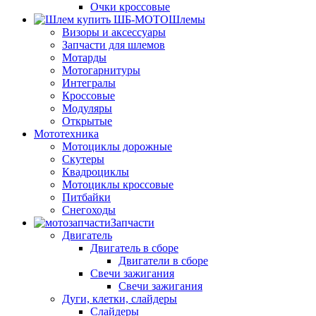
Очки кроссовые
Шлемы
Визоры и аксессуары
Запчасти для шлемов
Мотарды
Мотогарнитуры
Интегралы
Кроссовые
Модуляры
Открытые
Мототехника
Мотоциклы дорожные
Скутеры
Квадроциклы
Мотоциклы кроссовые
Питбайки
Снегоходы
Запчасти
Двигатель
Двигатель в сборе
Двигатели в сборе
Свечи зажигания
Свечи зажигания
Дуги, клетки, слайдеры
Слайдеры