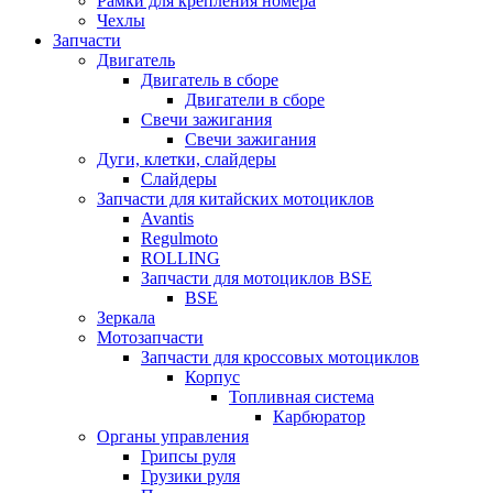
Рамки для крепления номера
Чехлы
Запчасти
Двигатель
Двигатель в сборе
Двигатели в сборе
Свечи зажигания
Свечи зажигания
Дуги, клетки, слайдеры
Слайдеры
Запчасти для китайских мотоциклов
Avantis
Regulmoto
ROLLING
Запчасти для мотоциклов BSE
BSE
Зеркала
Мотозапчасти
Запчасти для кроссовых мотоциклов
Корпус
Топливная система
Карбюратор
Органы управления
Грипсы руля
Грузики руля