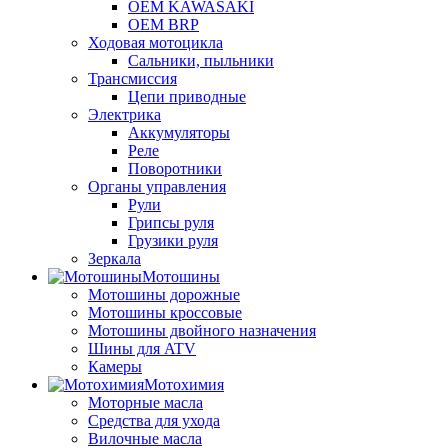
OEM KAWASAKI
OEM BRP
Ходовая мотоцикла
Сальники, пыльники
Трансмиссия
Цепи приводные
Электрика
Аккумуляторы
Реле
Поворотники
Органы управления
Рули
Грипсы руля
Грузики руля
Зеркала
Мотошины
Мотошины дорожные
Мотошины кроссовые
Мотошины двойного назначения
Шины для ATV
Камеры
Мотохимия
Моторные масла
Средства для ухода
Вилочные масла