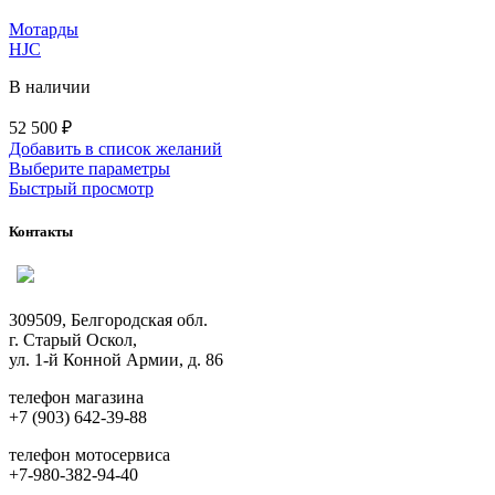
на
странице
Мотарды
товара.
HJC
В наличии
52 500
₽
Добавить в список желаний
Этот
Выберите параметры
товар
Быстрый просмотр
имеет
несколько
Контакты
вариаций.
Опции
можно
выбрать
309509, Белгородская обл.
на
г. Старый Оскол,
странице
ул. 1-й Конной Армии, д. 86
товара.
телефон магазина
+7 (903) 642-39-88
телефон мотосервиса
+7-980-382-94-40