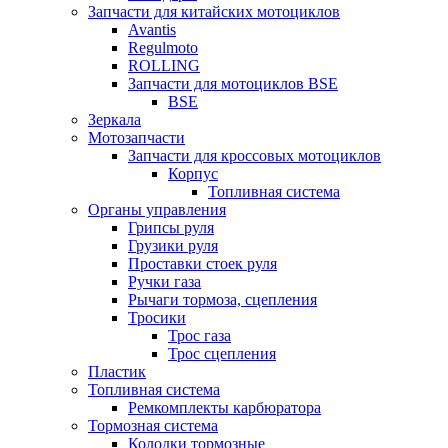
Запчасти для китайских мотоциклов
Avantis
Regulmoto
ROLLING
Запчасти для мотоциклов BSE
BSE
Зеркала
Мотозапчасти
Запчасти для кроссовых мотоциклов
Корпус
Топливная система
Органы управления
Грипсы руля
Грузики руля
Проставки стоек руля
Ручки газа
Рычаги тормоза, сцепления
Тросики
Трос газа
Трос сцепления
Пластик
Топливная система
Ремкомплекты карбюратора
Тормозная система
Колодки тормозные