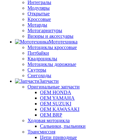
Интегралы
Модуляры
Открытые
Кроссовые
Мотарды
Мотогарнитуры
Визоры и аксессуары
Мототехника
Мотоциклы кроссовые
Питбайки
Квадроциклы
Мотоциклы дорожные
Скутеры
Снегоходы
Запчасти
Оригинальные запчасти
OEM HONDA
OEM YAMAHA
OEM SUZUKI
OEM KAWASAKI
OEM BRP
Ходовая мотоцикла
Сальники, пыльники
Трансмиссия
Цепи приводные