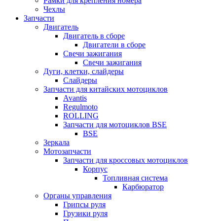
Рамки для крепления номера
Чехлы
Запчасти
Двигатель
Двигатель в сборе
Двигатели в сборе
Свечи зажигания
Свечи зажигания
Дуги, клетки, слайдеры
Слайдеры
Запчасти для китайских мотоциклов
Avantis
Regulmoto
ROLLING
Запчасти для мотоциклов BSE
BSE
Зеркала
Мотозапчасти
Запчасти для кроссовых мотоциклов
Корпус
Топливная система
Карбюратор
Органы управления
Грипсы руля
Грузики руля