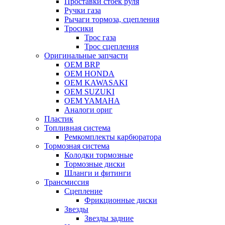
Проставки стоек руля
Ручки газа
Рычаги тормоза, сцепления
Тросики
Трос газа
Трос сцепления
Оригинальные запчасти
OEM BRP
OEM HONDA
OEM KAWASAKI
OEM SUZUKI
OEM YAMAHA
Аналоги ориг
Пластик
Топливная система
Ремкомплекты карбюратора
Тормозная система
Колодки тормозные
Тормозные диски
Шланги и фитинги
Трансмиссия
Cцепление
Фрикционные диски
Звезды
Звезды задние