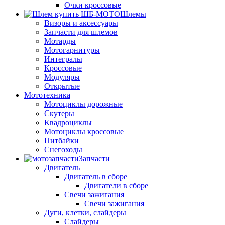
Очки кроссовые
Шлемы
Визоры и аксессуары
Запчасти для шлемов
Мотарды
Мотогарнитуры
Интегралы
Кроссовые
Модуляры
Открытые
Мототехника
Мотоциклы дорожные
Скутеры
Квадроциклы
Мотоциклы кроссовые
Питбайки
Снегоходы
Запчасти
Двигатель
Двигатель в сборе
Двигатели в сборе
Свечи зажигания
Свечи зажигания
Дуги, клетки, слайдеры
Слайдеры