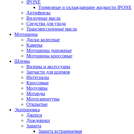
IPONE
Тормозные и охлаждающие жидкости IPONE
Антифризы
Вилочные масла
Средства для ухода
Трансмиссионные масла
Мотошины
Диски колесные
Камеры
Мотошины дорожные
Мотошины кроссовые
Шлемы
Визоры и аксессуары
Запчасти для шлемов
Интегралы
Кроссовые
Модуляры
Мотарды
Мотогарнитуры
Открытые
Экипировка
Джерси
Дождевики
Защита
Защита встраиваемая