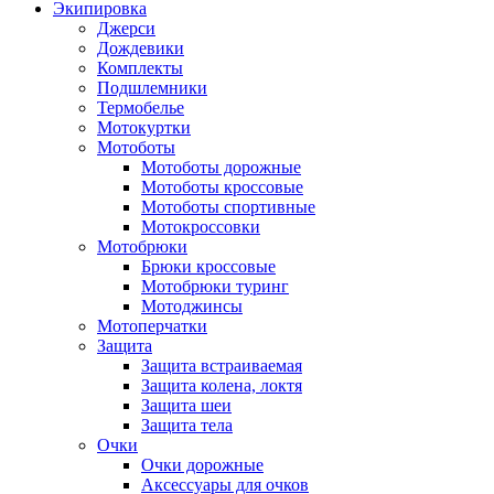
Экипировка
Джерси
Дождевики
Комплекты
Подшлемники
Термобелье
Мотокуртки
Мотоботы
Мотоботы дорожные
Мотоботы кроссовые
Мотоботы спортивные
Мотокроссовки
Мотобрюки
Брюки кроссовые
Мотобрюки туринг
Мотоджинсы
Мотоперчатки
Защита
Защита встраиваемая
Защита колена, локтя
Защита шеи
Защита тела
Очки
Очки дорожные
Аксессуары для очков