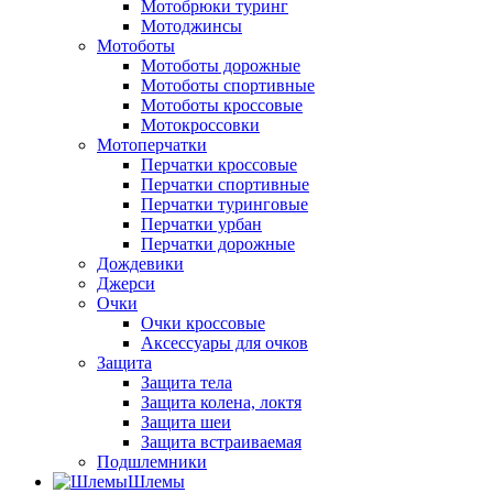
Мотобрюки туринг
Мотоджинсы
Мотоботы
Мотоботы дорожные
Мотоботы спортивные
Мотоботы кроссовые
Мотокроссовки
Мотоперчатки
Перчатки кроссовые
Перчатки спортивные
Перчатки туринговые
Перчатки урбан
Перчатки дорожные
Дождевики
Джерси
Очки
Очки кроссовые
Аксессуары для очков
Защита
Защита тела
Защита колена, локтя
Защита шеи
Защита встраиваемая
Подшлемники
Шлемы