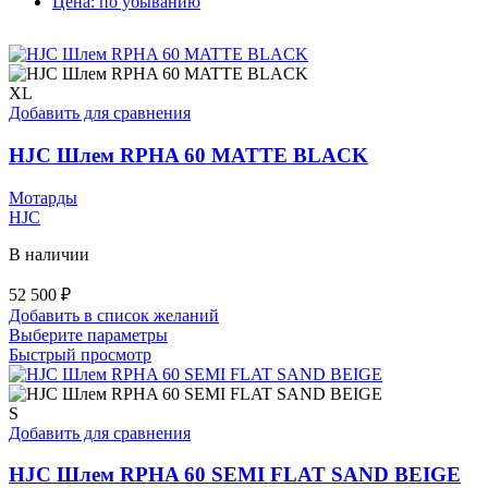
Цена: по убыванию
XL
Добавить для сравнения
HJC Шлем RPHA 60 MATTE BLACK
Мотарды
HJC
В наличии
52 500
₽
Добавить в список желаний
Этот
Выберите параметры
товар
Быстрый просмотр
имеет
несколько
вариаций.
S
Опции
Добавить для сравнения
можно
выбрать
HJC Шлем RPHA 60 SEMI FLAT SAND BEIGE