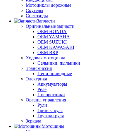
Мотоциклы дорожные
Скутеры
Снегоходы
Запчасти
Оригинальные запчасти
OEM HONDA
OEM YAMAHA
OEM SUZUKI
OEM KAWASAKI
OEM BRP
Ходовая мотоцикла
Сальники, пыльники
Трансмиссия
Цепи приводные
Электрика
Аккумуляторы
Реле
Поворотники
Органы управления
Рули
Грипсы руля
Грузики руля
Зеркала
Мотошины