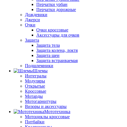
Перчатки урбан
Перчатки дорожные
Дождевики
Джерси
Очки
Очки кроссовые
Аксессуары для очков
Защита
Защита тела
Защита колена, локтя
Защита шеи
Защита встраиваемая
Подшлемники
Шлемы
Интегралы
Модуляры
Открытые
Кроссовые
Мотарды
Мотогарнитуры
Визоры и аксессуары
Мототехника
Мотоциклы кроссовые
Питбайки
Квадроциклы