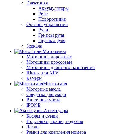
Электрика
Аккумуляторы
Реле
Поворотники
Органы управления
Рули
Грипсы руля
Грузики руля
Зеркала
Мотошины
Мотошины дорожные
Мотошины кроссовые
Мотошины двойного назначения
Шины для ATV
Камеры
Мотохимия
Моторные масла
Средства для ухода
Вилочные масла
IPONE
Аксессуары
Кофры и сумки
Подставки, трапы, подкаты
Чехлы
Рамки для крепления номера