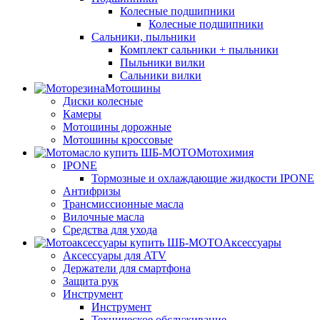
Колесные подшипники
Колесные подшипники
Сальники, пыльники
Комплект сальники + пыльники
Пыльники вилки
Сальники вилки
Мотошины
Диски колесные
Камеры
Мотошины дорожные
Мотошины кроссовые
Мотохимия
IPONE
Тормозные и охлаждающие жидкости IPONE
Антифризы
Трансмиссионные масла
Вилочные масла
Средства для ухода
Аксессуары
Аксессуары для ATV
Держатели для смартфона
Защита рук
Инструмент
Инструмент
Техническое обслуживание