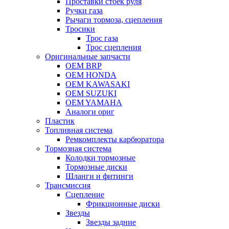
Проставки стоек руля
Ручки газа
Рычаги тормоза, сцепления
Тросики
Трос газа
Трос сцепления
Оригинальные запчасти
OEM BRP
OEM HONDA
OEM KAWASAKI
OEM SUZUKI
OEM YAMAHA
Аналоги ориг
Пластик
Топливная система
Ремкомплекты карбюратора
Тормозная система
Колодки тормозные
Тормозные диски
Шланги и фитинги
Трансмиссия
Cцепление
Фрикционные диски
Звезды
Звезды задние