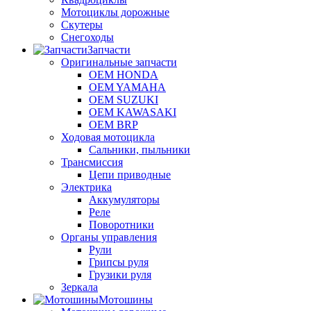
Мотоциклы дорожные
Скутеры
Снегоходы
Запчасти
Оригинальные запчасти
OEM HONDA
OEM YAMAHA
OEM SUZUKI
OEM KAWASAKI
OEM BRP
Ходовая мотоцикла
Сальники, пыльники
Трансмиссия
Цепи приводные
Электрика
Аккумуляторы
Реле
Поворотники
Органы управления
Рули
Грипсы руля
Грузики руля
Зеркала
Мотошины