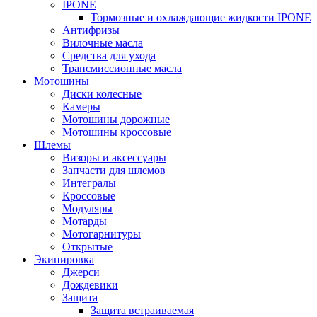
IPONE
Тормозные и охлаждающие жидкости IPONE
Антифризы
Вилочные масла
Средства для ухода
Трансмиссионные масла
Мотошины
Диски колесные
Камеры
Мотошины дорожные
Мотошины кроссовые
Шлемы
Визоры и аксессуары
Запчасти для шлемов
Интегралы
Кроссовые
Модуляры
Мотарды
Мотогарнитуры
Открытые
Экипировка
Джерси
Дождевики
Защита
Защита встраиваемая