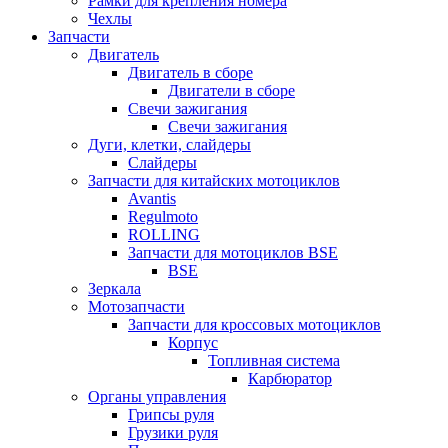
Рамки для крепления номера
Чехлы
Запчасти
Двигатель
Двигатель в сборе
Двигатели в сборе
Свечи зажигания
Свечи зажигания
Дуги, клетки, слайдеры
Слайдеры
Запчасти для китайских мотоциклов
Avantis
Regulmoto
ROLLING
Запчасти для мотоциклов BSE
BSE
Зеркала
Мотозапчасти
Запчасти для кроссовых мотоциклов
Корпус
Топливная система
Карбюратор
Органы управления
Грипсы руля
Грузики руля