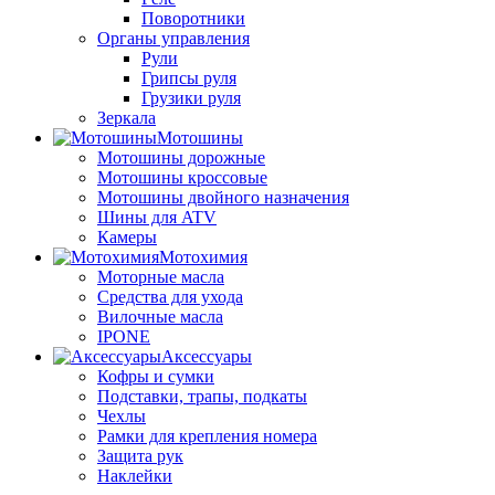
Поворотники
Органы управления
Рули
Грипсы руля
Грузики руля
Зеркала
Мотошины
Мотошины дорожные
Мотошины кроссовые
Мотошины двойного назначения
Шины для ATV
Камеры
Мотохимия
Моторные масла
Средства для ухода
Вилочные масла
IPONE
Аксессуары
Кофры и сумки
Подставки, трапы, подкаты
Чехлы
Рамки для крепления номера
Защита рук
Наклейки