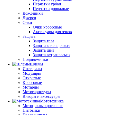
Перчатки урбан
Перчатки дорожные
Дождевики
Джерси
Очки
Очки кроссовые
Аксессуары для очков
Защита
Защита тела
Защита колена, локтя
Защита шеи
Защита встраиваемая
Подшлемники
Шлемы
Интегралы
Модуляры
Открытые
Кроссовые
Мотарды
Мотогарнитуры
Визоры и аксессуары
Мототехника
Мотоциклы кроссовые
Питбайки
Квадроциклы