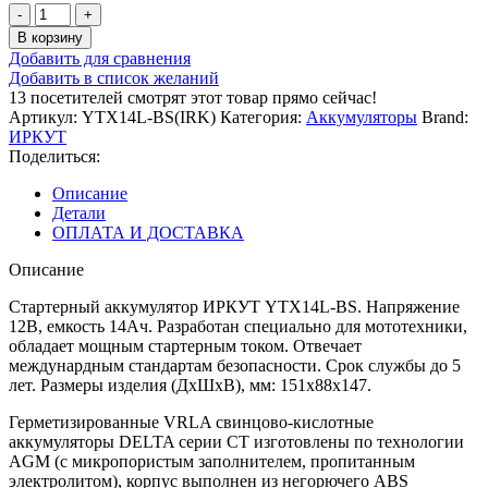
Количество
товара
В корзину
Аккумулятор
Добавить для сравнения
ИРКУТ
Добавить в список желаний
YTX14L-
13
посетителей смотрят этот товар прямо сейчас!
BS
Артикул:
YTX14L-BS(IRK)
Категория:
Аккумуляторы
Brand:
AGM
ИРКУТ
[151x87x147]
Поделиться:
Описание
Детали
ОПЛАТА И ДОСТАВКА
Описание
Стартерный аккумулятор ИРКУТ YTX14L-BS. Напряжение
12В, емкость 14Ач. Разработан специально для мототехники,
обладает мощным стартерным током. Отвечает
междунардным стандартам безопасности. Срок службы до 5
лет. Размеры изделия (ДхШхВ), мм: 151x88x147.
Герметизированные VRLA свинцово-кислотные
аккумуляторы DELTA серии CT изготовлены по технологии
AGM (с микропористым заполнителем, пропитанным
электролитом), корпус выполнен из негорючего ABS