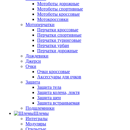
Мотоботы дорожные
Мотоботы спортивные
Мотоботы кроссовые
Мотокроссовки
Мотоперчатки
Перчатки кроссовые
Перчатки спортивные
Перчатки туринговые
Перчатки урбан
Перчатки дорожные
Дождевики
Джерси
Очки
Очки кроссовые
Аксессуары для очков
Защита
Защита тела
Защита колена, локтя
Защита шеи
Защита встраиваемая
Подшлемники
Шлемы
Интегралы
Модуляры
Открытые