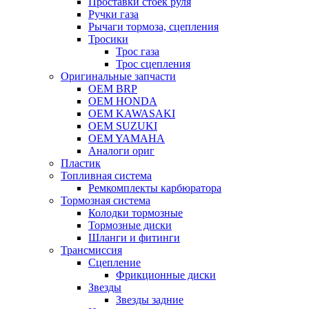
Проставки стоек руля
Ручки газа
Рычаги тормоза, сцепления
Тросики
Трос газа
Трос сцепления
Оригинальные запчасти
OEM BRP
OEM HONDA
OEM KAWASAKI
OEM SUZUKI
OEM YAMAHA
Аналоги ориг
Пластик
Топливная система
Ремкомплекты карбюратора
Тормозная система
Колодки тормозные
Тормозные диски
Шланги и фитинги
Трансмиссия
Cцепление
Фрикционные диски
Звезды
Звезды задние