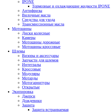
IPONE
Тормозные и охлаждающие жидкости IPONE
Антифризы
Вилочные масла
Средства для ухода
Трансмиссионные масла
Мотошины
Диски колесные
Камеры
Мотошины дорожные
Мотошины кроссовые
Шлемы
Визоры и аксессуары
Запчасти для шлемов
Интегралы
Кроссовые
Модуляры
Мотарды
Мотогарнитуры
Открытые
Экипировка
Джерси
Дождевики
Защита
Защита встраиваемая