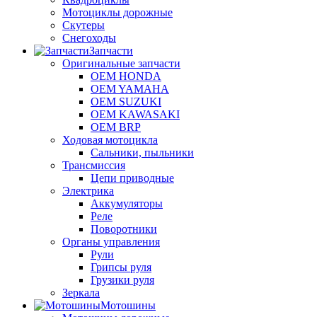
Мотоциклы дорожные
Скутеры
Снегоходы
Запчасти
Оригинальные запчасти
OEM HONDA
OEM YAMAHA
OEM SUZUKI
OEM KAWASAKI
OEM BRP
Ходовая мотоцикла
Сальники, пыльники
Трансмиссия
Цепи приводные
Электрика
Аккумуляторы
Реле
Поворотники
Органы управления
Рули
Грипсы руля
Грузики руля
Зеркала
Мотошины