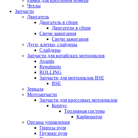
Рамки для крепления номера
Чехлы
Запчасти
Двигатель
Двигатель в сборе
Двигатели в сборе
Свечи зажигания
Свечи зажигания
Дуги, клетки, слайдеры
Слайдеры
Запчасти для китайских мотоциклов
Avantis
Regulmoto
ROLLING
Запчасти для мотоциклов BSE
BSE
Зеркала
Мотозапчасти
Запчасти для кроссовых мотоциклов
Корпус
Топливная система
Карбюратор
Органы управления
Грипсы руля
Грузики руля