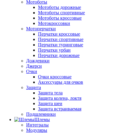
Мотоботы
Мотоботы дорожные
Мотоботы спортивные
Мотоботы кроссовые
Мотокроссовки
Мотоперчатки
Перчатки кроссовые
Перчатки спортивные
Перчатки туринговые
Перчатки урбан
Перчатки дорожные
Дождевики
Джерси
Очки
Очки кроссовые
Аксессуары для очков
Защита
Защита тела
Защита колена, локтя
Защита шеи
Защита встраиваемая
Подшлемники
Шлемы
Интегралы
Модуляры