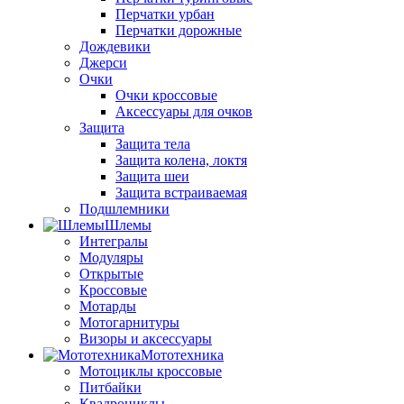
Перчатки урбан
Перчатки дорожные
Дождевики
Джерси
Очки
Очки кроссовые
Аксессуары для очков
Защита
Защита тела
Защита колена, локтя
Защита шеи
Защита встраиваемая
Подшлемники
Шлемы
Интегралы
Модуляры
Открытые
Кроссовые
Мотарды
Мотогарнитуры
Визоры и аксессуары
Мототехника
Мотоциклы кроссовые
Питбайки
Квадроциклы