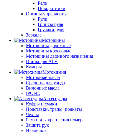
Реле
Поворотники
Органы управления
Рули
Грипсы руля
Грузики руля
Зеркала
Мотошины
Мотошины дорожные
Мотошины кроссовые
Мотошины двойного назначения
Шины для ATV
Камеры
Мотохимия
Моторные масла
Средства для ухода
Вилочные масла
IPONE
Аксессуары
Кофры и сумки
Подставки, трапы, подкаты
Чехлы
Рамки для крепления номера
Защита рук
Наклейки