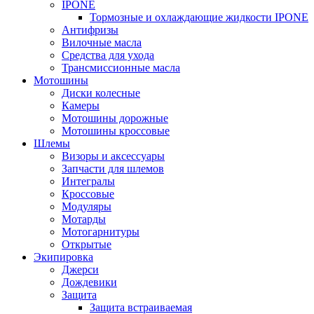
IPONE
Тормозные и охлаждающие жидкости IPONE
Антифризы
Вилочные масла
Средства для ухода
Трансмиссионные масла
Мотошины
Диски колесные
Камеры
Мотошины дорожные
Мотошины кроссовые
Шлемы
Визоры и аксессуары
Запчасти для шлемов
Интегралы
Кроссовые
Модуляры
Мотарды
Мотогарнитуры
Открытые
Экипировка
Джерси
Дождевики
Защита
Защита встраиваемая