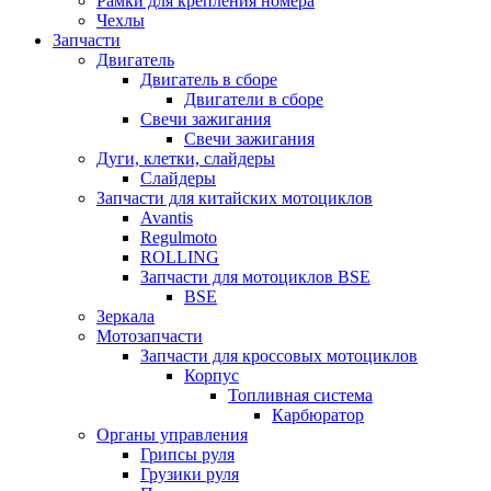
Рамки для крепления номера
Чехлы
Запчасти
Двигатель
Двигатель в сборе
Двигатели в сборе
Свечи зажигания
Свечи зажигания
Дуги, клетки, слайдеры
Слайдеры
Запчасти для китайских мотоциклов
Avantis
Regulmoto
ROLLING
Запчасти для мотоциклов BSE
BSE
Зеркала
Мотозапчасти
Запчасти для кроссовых мотоциклов
Корпус
Топливная система
Карбюратор
Органы управления
Грипсы руля
Грузики руля