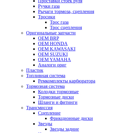
Проставки стоек руля
Ручки газа
Рычаги тормоза, сцепления
Тросики
Трос газа
Трос сцепления
Оригинальные запчасти
OEM BRP
OEM HONDA
OEM KAWASAKI
OEM SUZUKI
OEM YAMAHA
Аналоги ориг
Пластик
Топливная система
Ремкомплекты карбюратора
Тормозная система
Колодки тормозные
Тормозные диски
Шланги и фитинги
Трансмиссия
Cцепление
Фрикционные диски
Звезды
Звезды задние