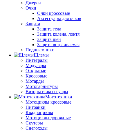
Джерси
Очки
Очки кроссовые
Аксессуары для очков
Защита
Защита тела
Защита колена, локтя
Защита шеи
Защита встраиваемая
Подшлемники
Шлемы
Интегралы
Модуляры
Открытые
Кроссовые
Мотарды
Мотогарнитуры
Визоры и аксессуары
Мототехника
Мотоциклы кроссовые
Питбайки
Квадроциклы
Мотоциклы дорожные
Скутеры
Снегоходы