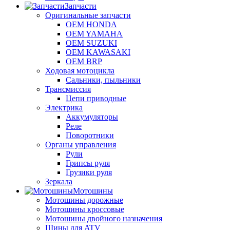
Запчасти
Оригинальные запчасти
OEM HONDA
OEM YAMAHA
OEM SUZUKI
OEM KAWASAKI
OEM BRP
Ходовая мотоцикла
Сальники, пыльники
Трансмиссия
Цепи приводные
Электрика
Аккумуляторы
Реле
Поворотники
Органы управления
Рули
Грипсы руля
Грузики руля
Зеркала
Мотошины
Мотошины дорожные
Мотошины кроссовые
Мотошины двойного назначения
Шины для ATV