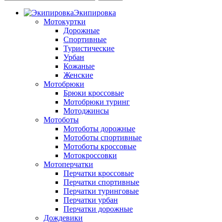
Экипировка
Мотокуртки
Дорожные
Спортивные
Туристические
Урбан
Кожаные
Женские
Мотобрюки
Брюки кроссовые
Мотобрюки туринг
Мотоджинсы
Мотоботы
Мотоботы дорожные
Мотоботы спортивные
Мотоботы кроссовые
Мотокроссовки
Мотоперчатки
Перчатки кроссовые
Перчатки спортивные
Перчатки туринговые
Перчатки урбан
Перчатки дорожные
Дождевики