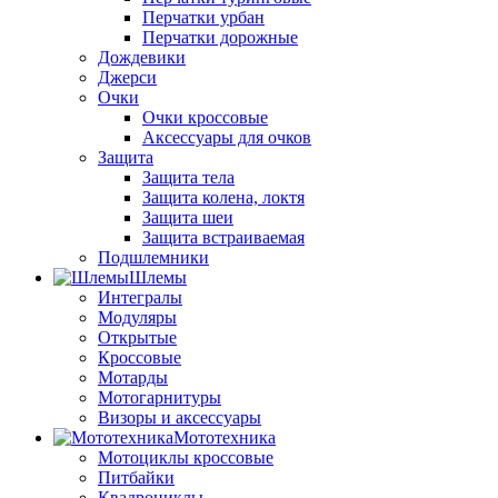
Перчатки урбан
Перчатки дорожные
Дождевики
Джерси
Очки
Очки кроссовые
Аксессуары для очков
Защита
Защита тела
Защита колена, локтя
Защита шеи
Защита встраиваемая
Подшлемники
Шлемы
Интегралы
Модуляры
Открытые
Кроссовые
Мотарды
Мотогарнитуры
Визоры и аксессуары
Мототехника
Мотоциклы кроссовые
Питбайки
Квадроциклы