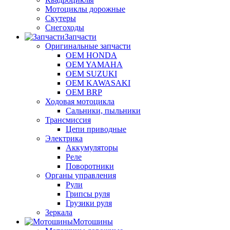
Мотоциклы дорожные
Скутеры
Снегоходы
Запчасти
Оригинальные запчасти
OEM HONDA
OEM YAMAHA
OEM SUZUKI
OEM KAWASAKI
OEM BRP
Ходовая мотоцикла
Сальники, пыльники
Трансмиссия
Цепи приводные
Электрика
Аккумуляторы
Реле
Поворотники
Органы управления
Рули
Грипсы руля
Грузики руля
Зеркала
Мотошины