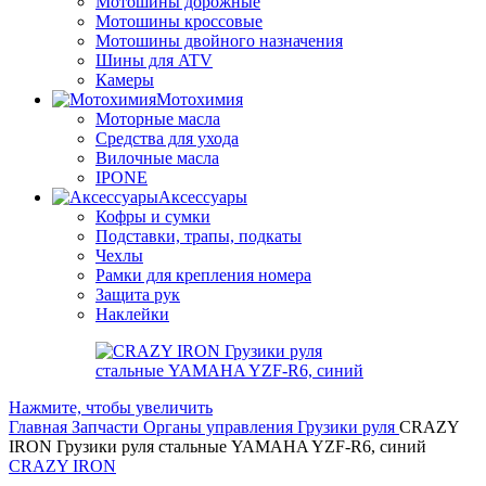
Мотошины дорожные
Мотошины кроссовые
Мотошины двойного назначения
Шины для ATV
Камеры
Мотохимия
Моторные масла
Средства для ухода
Вилочные масла
IPONE
Аксессуары
Кофры и сумки
Подставки, трапы, подкаты
Чехлы
Рамки для крепления номера
Защита рук
Наклейки
Нажмите, чтобы увеличить
Главная
Запчасти
Органы управления
Грузики руля
CRAZY
IRON Грузики руля стальные YAMAHA YZF-R6, cиний
CRAZY IRON