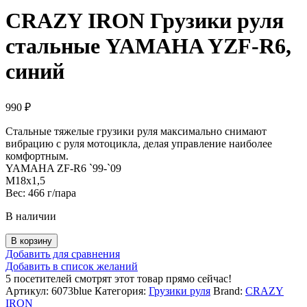
CRAZY IRON Грузики руля
стальные YAMAHA YZF-R6,
cиний
990
₽
Стальные тяжелые грузики руля максимально снимают
вибрацию с руля мотоцикла, делая управление наиболее
комфортным.
YAMAHA ZF-R6 `99-`09
M18x1,5
Вес: 466 г/пара
В наличии
Количество
В корзину
товара
Добавить для сравнения
CRAZY
Добавить в список желаний
IRON
5
посетителей смотрят этот товар прямо сейчас!
Грузики
Артикул:
6073blue
Категория:
Грузики руля
Brand:
CRAZY
руля
IRON