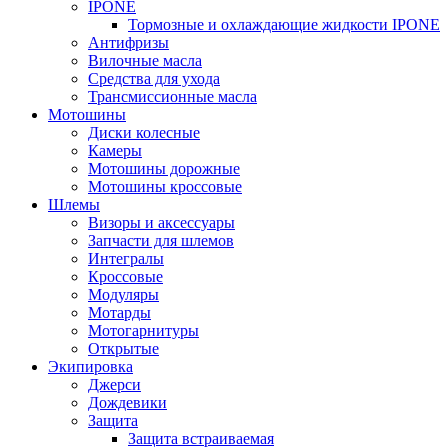
IPONE
Тормозные и охлаждающие жидкости IPONE
Антифризы
Вилочные масла
Средства для ухода
Трансмиссионные масла
Мотошины
Диски колесные
Камеры
Мотошины дорожные
Мотошины кроссовые
Шлемы
Визоры и аксессуары
Запчасти для шлемов
Интегралы
Кроссовые
Модуляры
Мотарды
Мотогарнитуры
Открытые
Экипировка
Джерси
Дождевики
Защита
Защита встраиваемая