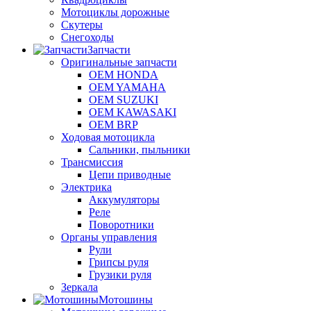
Мотоциклы дорожные
Скутеры
Снегоходы
Запчасти
Оригинальные запчасти
OEM HONDA
OEM YAMAHA
OEM SUZUKI
OEM KAWASAKI
OEM BRP
Ходовая мотоцикла
Сальники, пыльники
Трансмиссия
Цепи приводные
Электрика
Аккумуляторы
Реле
Поворотники
Органы управления
Рули
Грипсы руля
Грузики руля
Зеркала
Мотошины