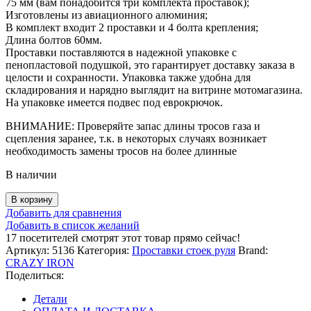
75 мм (вам понадобится три комплекта проставок);
Изготовлены из авиационного алюминия;
В комплект входит 2 проставки и 4 болта крепления;
Длина болтов 60мм.
Проставки поставляются в надежной упаковке с
пенопластовой подушкой, это гарантирует доставку заказа в
целости и сохранности. Упаковка также удобна для
складирования и нарядно выглядит на витрине мотомагазина.
На упаковке имеется подвес под еврокрючок.
ВНИМАНИЕ: Проверяйте запас длины тросов газа и
сцепления заранее, т.к. в некоторых случаях возникает
необходимость замены тросов на более длинные
В наличии
Количество
В корзину
товара
Добавить для сравнения
CRAZY
Добавить в список желаний
IRON
17
посетителей смотрят этот товар прямо сейчас!
Проставки
Артикул:
5136
Категория:
Проставки стоек руля
Brand:
стоек
CRAZY IRON
руля
Поделиться:
22мм,
высота
Детали
25мм