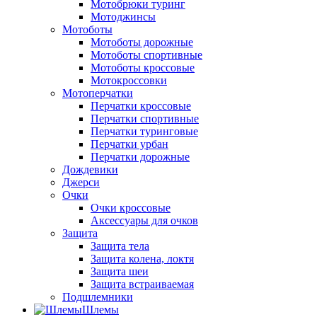
Мотобрюки туринг
Мотоджинсы
Мотоботы
Мотоботы дорожные
Мотоботы спортивные
Мотоботы кроссовые
Мотокроссовки
Мотоперчатки
Перчатки кроссовые
Перчатки спортивные
Перчатки туринговые
Перчатки урбан
Перчатки дорожные
Дождевики
Джерси
Очки
Очки кроссовые
Аксессуары для очков
Защита
Защита тела
Защита колена, локтя
Защита шеи
Защита встраиваемая
Подшлемники
Шлемы