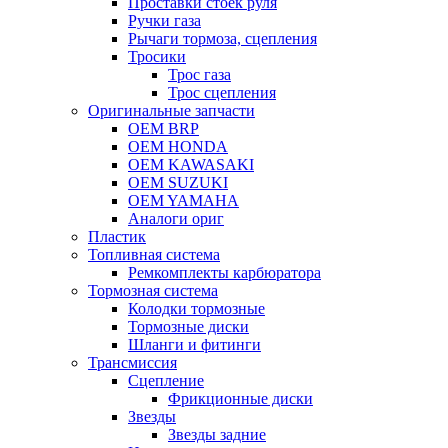
Проставки стоек руля
Ручки газа
Рычаги тормоза, сцепления
Тросики
Трос газа
Трос сцепления
Оригинальные запчасти
OEM BRP
OEM HONDA
OEM KAWASAKI
OEM SUZUKI
OEM YAMAHA
Аналоги ориг
Пластик
Топливная система
Ремкомплекты карбюратора
Тормозная система
Колодки тормозные
Тормозные диски
Шланги и фитинги
Трансмиссия
Cцепление
Фрикционные диски
Звезды
Звезды задние