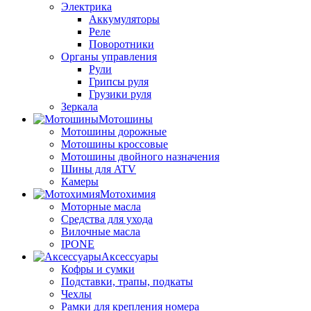
Электрика
Аккумуляторы
Реле
Поворотники
Органы управления
Рули
Грипсы руля
Грузики руля
Зеркала
Мотошины
Мотошины дорожные
Мотошины кроссовые
Мотошины двойного назначения
Шины для ATV
Камеры
Мотохимия
Моторные масла
Средства для ухода
Вилочные масла
IPONE
Аксессуары
Кофры и сумки
Подставки, трапы, подкаты
Чехлы
Рамки для крепления номера