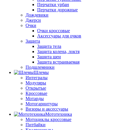
Перчатки урбан
Перчатки дорожные
Дождевики
Джерси
Очки
Очки кроссовые
Аксессуары для очков
Защита
Защита тела
Защита колена, локтя
Защита шеи
Защита встраиваемая
Подшлемники
Шлемы
Интегралы
Модуляры
Открытые
Кроссовые
Мотарды
Мотогарнитуры
Визоры и аксессуары
Мототехника
Мотоциклы кроссовые
Питбайки
Квадроциклы