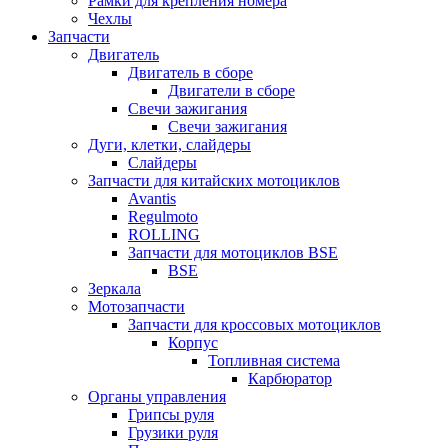
Рамки для крепления номера
Чехлы
Запчасти
Двигатель
Двигатель в сборе
Двигатели в сборе
Свечи зажигания
Свечи зажигания
Дуги, клетки, слайдеры
Слайдеры
Запчасти для китайских мотоциклов
Avantis
Regulmoto
ROLLING
Запчасти для мотоциклов BSE
BSE
Зеркала
Мотозапчасти
Запчасти для кроссовых мотоциклов
Корпус
Топливная система
Карбюратор
Органы управления
Грипсы руля
Грузики руля