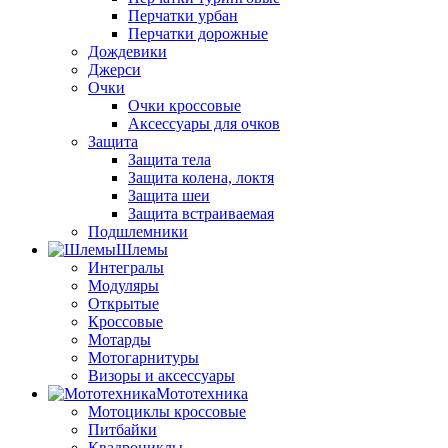
Перчатки урбан
Перчатки дорожные
Дождевики
Джерси
Очки
Очки кроссовые
Аксессуары для очков
Защита
Защита тела
Защита колена, локтя
Защита шеи
Защита встраиваемая
Подшлемники
Шлемы
Интегралы
Модуляры
Открытые
Кроссовые
Мотарды
Мотогарнитуры
Визоры и аксессуары
Мототехника
Мотоциклы кроссовые
Питбайки
Квадроциклы