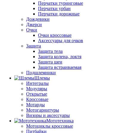
Перчатки туринговые
Перчатки урбан
Перчатки дорожные
Дождевики
Джерси
Очки
Очки кроссовые
Аксессуары для очков
Защита
Защита тела
Защита колена, локтя
Защита шеи
Защита встраиваемая
Подшлемники
Шлемы
Интегралы
Модуляры
Открытые
Кроссовые
Мотарды
Мотогарнитуры
Визоры и аксессуары
Мототехника
Мотоциклы кроссовые
Питбайки