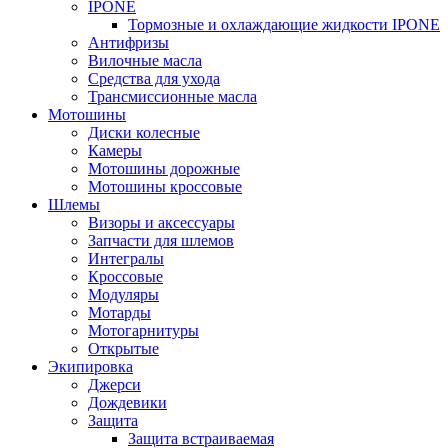
IPONE
Тормозные и охлаждающие жидкости IPONE
Антифризы
Вилочные масла
Средства для ухода
Трансмиссионные масла
Мотошины
Диски колесные
Камеры
Мотошины дорожные
Мотошины кроссовые
Шлемы
Визоры и аксессуары
Запчасти для шлемов
Интегралы
Кроссовые
Модуляры
Мотарды
Мотогарнитуры
Открытые
Экипировка
Джерси
Дождевики
Защита
Защита встраиваемая