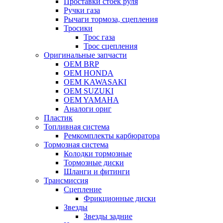
Проставки стоек руля
Ручки газа
Рычаги тормоза, сцепления
Тросики
Трос газа
Трос сцепления
Оригинальные запчасти
OEM BRP
OEM HONDA
OEM KAWASAKI
OEM SUZUKI
OEM YAMAHA
Аналоги ориг
Пластик
Топливная система
Ремкомплекты карбюратора
Тормозная система
Колодки тормозные
Тормозные диски
Шланги и фитинги
Трансмиссия
Cцепление
Фрикционные диски
Звезды
Звезды задние