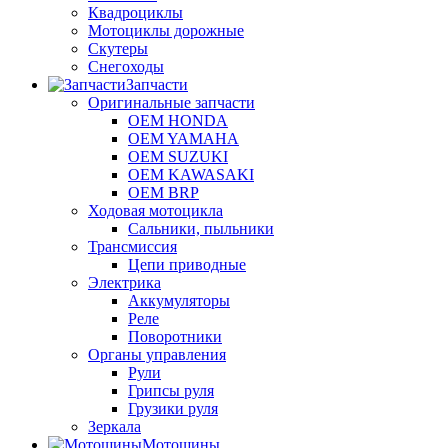
Квадроциклы
Мотоциклы дорожные
Скутеры
Снегоходы
Запчасти
Оригинальные запчасти
OEM HONDA
OEM YAMAHA
OEM SUZUKI
OEM KAWASAKI
OEM BRP
Ходовая мотоцикла
Сальники, пыльники
Трансмиссия
Цепи приводные
Электрика
Аккумуляторы
Реле
Поворотники
Органы управления
Рули
Грипсы руля
Грузики руля
Зеркала
Мотошины