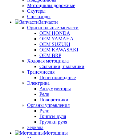
Мотоциклы дорожные
Скутеры
Снегоходы
Запчасти
Оригинальные запчасти
OEM HONDA
OEM YAMAHA
OEM SUZUKI
OEM KAWASAKI
OEM BRP
Ходовая мотоцикла
Сальники, пыльники
Трансмиссия
Цепи приводные
Электрика
Аккумуляторы
Реле
Поворотники
Органы управления
Рули
Грипсы руля
Грузики руля
Зеркала
Мотошины