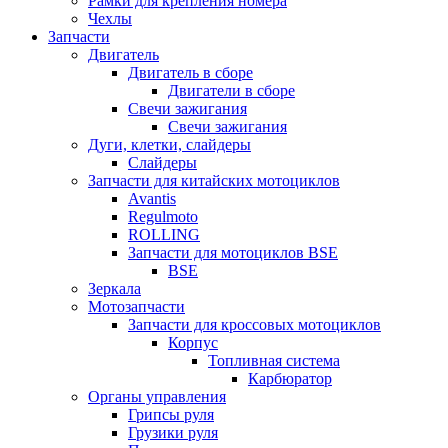
Рамки для крепления номера
Чехлы
Запчасти
Двигатель
Двигатель в сборе
Двигатели в сборе
Свечи зажигания
Свечи зажигания
Дуги, клетки, слайдеры
Слайдеры
Запчасти для китайских мотоциклов
Avantis
Regulmoto
ROLLING
Запчасти для мотоциклов BSE
BSE
Зеркала
Мотозапчасти
Запчасти для кроссовых мотоциклов
Корпус
Топливная система
Карбюратор
Органы управления
Грипсы руля
Грузики руля