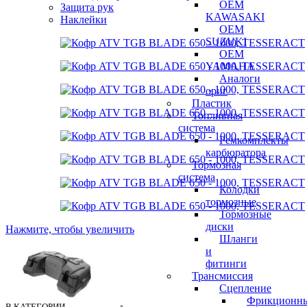
OEM
Защита рук
KAWASAKI
Наклейки
OEM
SUZUKI
OEM
YAMAHA
Аналоги
ориг
Пластик
Топливная
система
Ремкомплекты
карбюратора
Тормозная
система
Колодки
тормозные
Тормозные
диски
Нажмите, чтобы увеличить
Шланги
и
фитинги
Трансмиссия
Cцепление
Фрикционн
В КАТЕГОРИИ