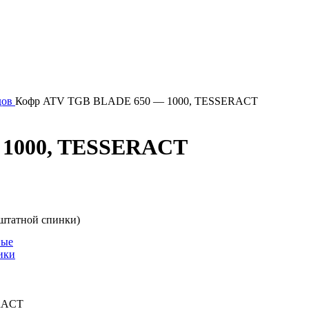
дов
Кофр ATV TGB BLADE 650 — 1000, TESSERACT
 1000, TESSERACT
штатной спинки)
ные
ики
ERACT