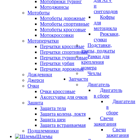
для ATV
Мотобрюки туринг
и
Мотоджинсы
снегоходов
Мотоботы
Кофры
Мотоботы дорожные
для
Мотоботы спортивные
мотоцикла
Мотоботы кроссовые
Рюкзаки,
Мотокроссовки
сумки
Мотоперчатки
Подставки,
Перчатки кроссовые
трапы, подкаты
Перчатки спортивные
Рамки для
Перчатки туринговые
крепления
Перчатки урбан
номера
Перчатки дорожные
Чехлы
Дождевики
Запчасти
Джерси
Двигатель
Очки
Двигатель
Очки кроссовые
в сборе
Аксессуары для очков
Двигатели
Защита
в
Защита тела
сборе
Защита колена, локтя
Свечи
Защита шеи
зажигания
Защита встраиваемая
Свечи
Подшлемники
зажигания
Шлемы