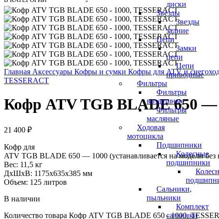
диски
Звезды
Звезды
задние
Цепи
Замки
цепи
Цепи
Главная
Аксессуары
Кофры и сумки
Кофры для ATV и снегохо
приводные
TESSERACT
Фильтры
Фильтры
Кофр ATV TGB BLADE 650 —
воздушные
Фильтры
масляные
Ходовая
21 400
₽
мотоцикла
Подшипники
Кофр для
Колесные
ATV TGB BLADE 650 — 1000 (устанавливается на модели без 
подшипники
Вес: 11,5 кг
Колес
ДхШхВ: 1175х635х385 мм
подшипн
Объем: 125 литров
Сальники,
пыльники
В наличии
Комплект
Количество товара Кофр ATV TGB BLADE 650 - 1000, TESS
сальники