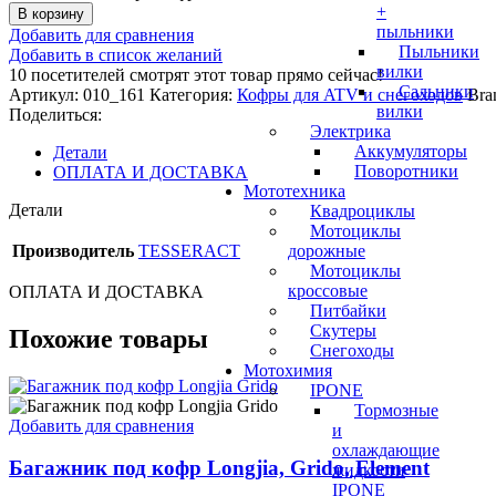
+
В корзину
пыльники
Добавить для сравнения
Пыльники
Добавить в список желаний
вилки
10
посетителей смотрят этот товар прямо сейчас!
Сальники
Артикул:
010_161
Категория:
Кофры для ATV и снегоходов
Bra
вилки
Поделиться:
Электрика
Аккумуляторы
Детали
Поворотники
ОПЛАТА И ДОСТАВКА
Мототехника
Детали
Квадроциклы
Мотоциклы
Производитель
TESSERACT
дорожные
Мотоциклы
кроссовые
ОПЛАТА И ДОСТАВКА
Питбайки
Скутеры
Похожие товары
Снегоходы
Мотохимия
IPONE
Тормозные
Добавить для сравнения
и
охлаждающие
Багажник под кофр Longjia, Grido, Element
жидкости
IPONE