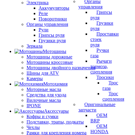
Органы
Электрика
управления
Аккумуляторы
Грипсы
Реле
руля
Поворотники
Грузики
Органы управления
руля
Рули
Проставки
Грипсы руля
стоек
Грузики руля
руля
Зеркала
Ручки
Мотошины
газа
Мотошины дорожные
Рычаги
Мотошины кроссовые
тормоза,
Мотошины двойного назначения
сцепления
Шины для ATV
Тросики
Камеры
Трос
Мотохимия
газа
Моторные масла
Трос
Средства для ухода
сцепления
Вилочные масла
Оригинальные
IPONE
запчасти
Аксессуары
OEM
Кофры и сумки
BRP
Подставки, трапы, подкаты
OEM
Чехлы
HONDA
Рамки для крепления номера