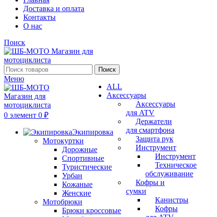
Доставка и оплата
Контакты
О нас
Поиск
Поиск
Меню
ALL
Аксессуары
Аксессуары
для ATV
0
элемент
0
₽
Держатели
для смартфона
Экипировка
Защита рук
Мотокуртки
Инструмент
Дорожные
Инструмент
Спортивные
Техническое
Туристические
обслуживание
Урбан
Кофры и
Кожаные
сумки
Женские
Канистры
Мотобрюки
Кофры
Брюки кроссовые