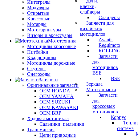
Дуги,
Интегралы
клетки,
Модуляры
слайдеры
Открытые
Слайдеры
Кроссовые
Запчасти для
Мотарды
китайских
Мотогарнитуры
мотоциклов
Визоры и аксессуары
Avantis
Мототехника
Regulmoto
Мотоциклы кроссовые
ROLLING
Питбайки
Запчасти
Квадроциклы
для
Мотоциклы дорожные
мотоциклов
Скутеры
BSE
Снегоходы
BSE
Запчасти
Зеркала
Оригинальные запчасти
Мотозапчасти
OEM HONDA
Запчасти
OEM YAMAHA
для
OEM SUZUKI
кроссовых
OEM KAWASAKI
мотоциклов
OEM BRP
Корпус
Ходовая мотоцикла
Топли
Сальники, пыльники
система
Трансмиссия
Цепи приводные