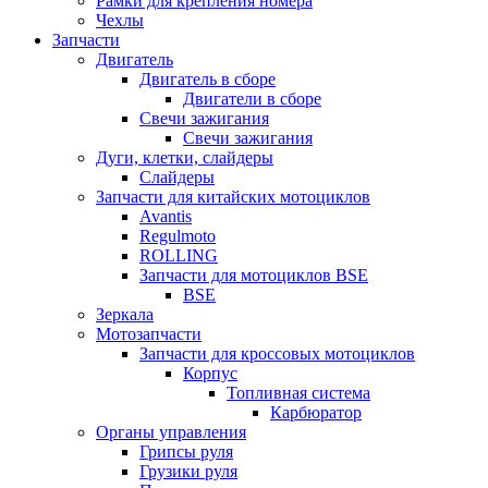
Рамки для крепления номера
Чехлы
Запчасти
Двигатель
Двигатель в сборе
Двигатели в сборе
Свечи зажигания
Свечи зажигания
Дуги, клетки, слайдеры
Слайдеры
Запчасти для китайских мотоциклов
Avantis
Regulmoto
ROLLING
Запчасти для мотоциклов BSE
BSE
Зеркала
Мотозапчасти
Запчасти для кроссовых мотоциклов
Корпус
Топливная система
Карбюратор
Органы управления
Грипсы руля
Грузики руля