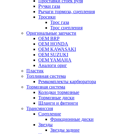
Проставки стоек руля
Ручки газа
Рычаги тормоза, сцепления
Тросики
Трос газа
Трос сцепления
Оригинальные запчасти
OEM BRP
OEM HONDA
OEM KAWASAKI
OEM SUZUKI
OEM YAMAHA
Аналоги ориг
Пластик
Топливная система
Ремкомплекты карбюратора
Тормозная система
Колодки тормозные
Тормозные диски
Шланги и фитинги
Трансмиссия
Cцепление
Фрикционные диски
Звезды
Звезды задние