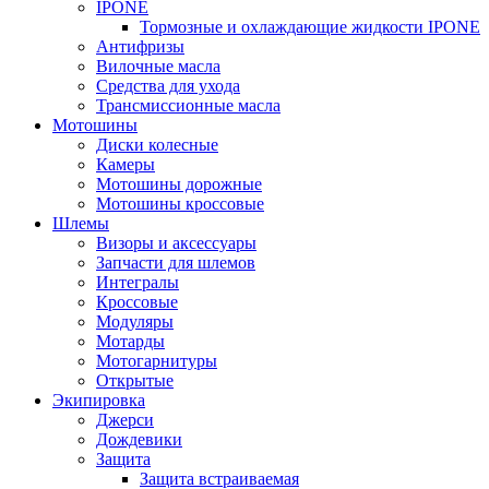
IPONE
Тормозные и охлаждающие жидкости IPONE
Антифризы
Вилочные масла
Средства для ухода
Трансмиссионные масла
Мотошины
Диски колесные
Камеры
Мотошины дорожные
Мотошины кроссовые
Шлемы
Визоры и аксессуары
Запчасти для шлемов
Интегралы
Кроссовые
Модуляры
Мотарды
Мотогарнитуры
Открытые
Экипировка
Джерси
Дождевики
Защита
Защита встраиваемая