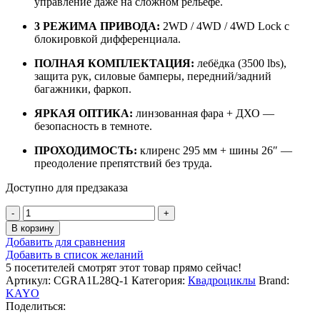
управление даже на сложном рельефе.
3 РЕЖИМА ПРИВОДА:
2WD / 4WD / 4WD Lock с
блокировкой дифференциала.
ПОЛНАЯ КОМПЛЕКТАЦИЯ:
лебёдка (3500 lbs),
защита рук, силовые бамперы, передний/задний
багажники, фаркоп.
ЯРКАЯ ОПТИКА:
линзованная фара + ДХО —
безопасность в темноте.
ПРОХОДИМОСТЬ:
клиренс 295 мм + шины 26″ —
преодоление препятствий без труда.
Доступно для предзаказа
Количество
товара
В корзину
Квадроцикл
Добавить для сравнения
HiSUN
Добавить в список желаний
TACTIC
5
посетителей смотрят этот товар прямо сейчас!
750
Артикул:
CGRA1L28Q-1
Категория:
Квадроциклы
Brand:
LIMITED
KAYO
Поделиться: