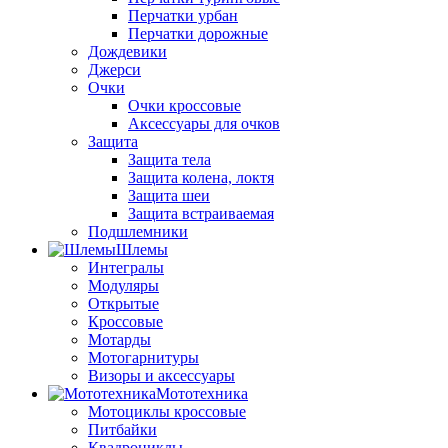
Перчатки урбан
Перчатки дорожные
Дождевики
Джерси
Очки
Очки кроссовые
Аксессуары для очков
Защита
Защита тела
Защита колена, локтя
Защита шеи
Защита встраиваемая
Подшлемники
Шлемы
Интегралы
Модуляры
Открытые
Кроссовые
Мотарды
Мотогарнитуры
Визоры и аксессуары
Мототехника
Мотоциклы кроссовые
Питбайки
Квадроциклы