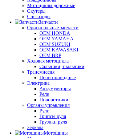
Мотоциклы дорожные
Скутеры
Снегоходы
Запчасти
Оригинальные запчасти
OEM HONDA
OEM YAMAHA
OEM SUZUKI
OEM KAWASAKI
OEM BRP
Ходовая мотоцикла
Сальники, пыльники
Трансмиссия
Цепи приводные
Электрика
Аккумуляторы
Реле
Поворотники
Органы управления
Рули
Грипсы руля
Грузики руля
Зеркала
Мотошины