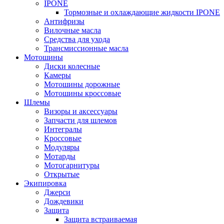
IPONE
Тормозные и охлаждающие жидкости IPONE
Антифризы
Вилочные масла
Средства для ухода
Трансмиссионные масла
Мотошины
Диски колесные
Камеры
Мотошины дорожные
Мотошины кроссовые
Шлемы
Визоры и аксессуары
Запчасти для шлемов
Интегралы
Кроссовые
Модуляры
Мотарды
Мотогарнитуры
Открытые
Экипировка
Джерси
Дождевики
Защита
Защита встраиваемая