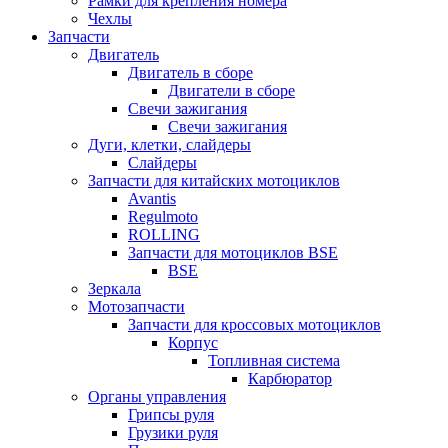
Рамки для крепления номера
Чехлы
Запчасти
Двигатель
Двигатель в сборе
Двигатели в сборе
Свечи зажигания
Свечи зажигания
Дуги, клетки, слайдеры
Слайдеры
Запчасти для китайских мотоциклов
Avantis
Regulmoto
ROLLING
Запчасти для мотоциклов BSE
BSE
Зеркала
Мотозапчасти
Запчасти для кроссовых мотоциклов
Корпус
Топливная система
Карбюратор
Органы управления
Грипсы руля
Грузики руля