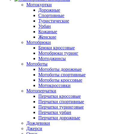
Мотокуртки
Дорожные
Спортивные
Туристические
Урбан
Кожаные
Женские
Мотобрюки
Брюки кроссовые
Мотобрюки туринг
Мотоджинсы
Мотоботы
Мотоботы дорожные
Мотоботы спортивные
Мотоботы кроссовые
Мотокроссовки
Мотоперчатки
Перчатки кроссовые
Перчатки спортивные
Перчатки туринговые
Перчатки урбан
Перчатки дорожные
Дождевики
Джерси
Очки