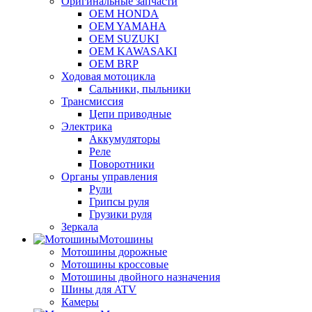
Оригинальные запчасти
OEM HONDA
OEM YAMAHA
OEM SUZUKI
OEM KAWASAKI
OEM BRP
Ходовая мотоцикла
Сальники, пыльники
Трансмиссия
Цепи приводные
Электрика
Аккумуляторы
Реле
Поворотники
Органы управления
Рули
Грипсы руля
Грузики руля
Зеркала
Мотошины
Мотошины дорожные
Мотошины кроссовые
Мотошины двойного назначения
Шины для ATV
Камеры