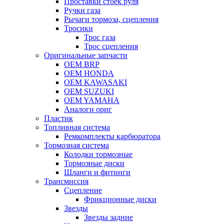
Проставки стоек руля
Ручки газа
Рычаги тормоза, сцепления
Тросики
Трос газа
Трос сцепления
Оригинальные запчасти
OEM BRP
OEM HONDA
OEM KAWASAKI
OEM SUZUKI
OEM YAMAHA
Аналоги ориг
Пластик
Топливная система
Ремкомплекты карбюратора
Тормозная система
Колодки тормозные
Тормозные диски
Шланги и фитинги
Трансмиссия
Cцепление
Фрикционные диски
Звезды
Звезды задние