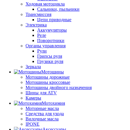
Ходовая мотоцикла
Сальники, пыльники
Трансмиссия
Цепи приводные
Электрика
Аккумуляторы
Реле
Поворотники
Органы управления
Рули
Грипсы руля
Грузики руля
Зеркала
Мотошины
Мотошины дорожные
Мотошины кроссовые
Мотошины двойного назначения
Шины для ATV
Камеры
Мотохимия
Моторные масла
Средства для ухода
Вилочные масла
IPONE
Аксессуары