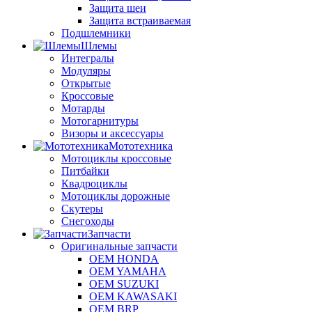
Защита шеи
Защита встраиваемая
Подшлемники
Шлемы
Интегралы
Модуляры
Открытые
Кроссовые
Мотарды
Мотогарнитуры
Визоры и аксессуары
Мототехника
Мотоциклы кроссовые
Питбайки
Квадроциклы
Мотоциклы дорожные
Скутеры
Снегоходы
Запчасти
Оригинальные запчасти
OEM HONDA
OEM YAMAHA
OEM SUZUKI
OEM KAWASAKI
OEM BRP