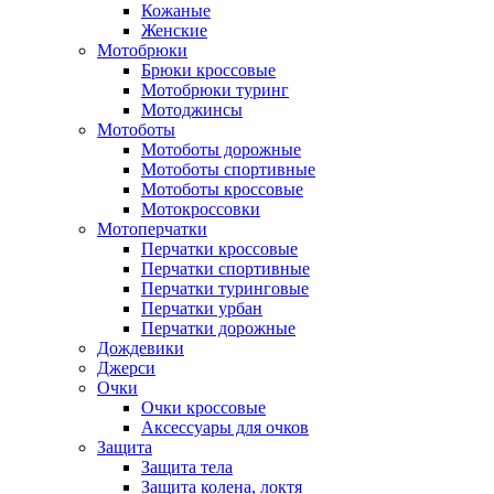
Кожаные
Женские
Мотобрюки
Брюки кроссовые
Мотобрюки туринг
Мотоджинсы
Мотоботы
Мотоботы дорожные
Мотоботы спортивные
Мотоботы кроссовые
Мотокроссовки
Мотоперчатки
Перчатки кроссовые
Перчатки спортивные
Перчатки туринговые
Перчатки урбан
Перчатки дорожные
Дождевики
Джерси
Очки
Очки кроссовые
Аксессуары для очков
Защита
Защита тела
Защита колена, локтя