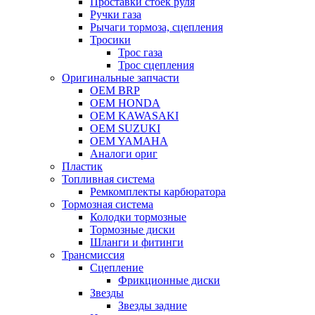
Проставки стоек руля
Ручки газа
Рычаги тормоза, сцепления
Тросики
Трос газа
Трос сцепления
Оригинальные запчасти
OEM BRP
OEM HONDA
OEM KAWASAKI
OEM SUZUKI
OEM YAMAHA
Аналоги ориг
Пластик
Топливная система
Ремкомплекты карбюратора
Тормозная система
Колодки тормозные
Тормозные диски
Шланги и фитинги
Трансмиссия
Cцепление
Фрикционные диски
Звезды
Звезды задние