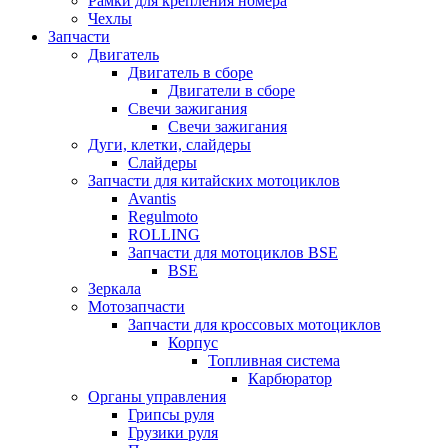
Рамки для крепления номера
Чехлы
Запчасти
Двигатель
Двигатель в сборе
Двигатели в сборе
Свечи зажигания
Свечи зажигания
Дуги, клетки, слайдеры
Слайдеры
Запчасти для китайских мотоциклов
Avantis
Regulmoto
ROLLING
Запчасти для мотоциклов BSE
BSE
Зеркала
Мотозапчасти
Запчасти для кроссовых мотоциклов
Корпус
Топливная система
Карбюратор
Органы управления
Грипсы руля
Грузики руля