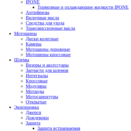
IPONE
Тормозные и охлаждающие жидкости IPONE
Антифризы
Вилочные масла
Средства для ухода
Трансмиссионные масла
Мотошины
Диски колесные
Камеры
Мотошины дорожные
Мотошины кроссовые
Шлемы
Визоры и аксессуары
Запчасти для шлемов
Интегралы
Кроссовые
Модуляры
Мотарды
Мотогарнитуры
Открытые
Экипировка
Джерси
Дождевики
Защита
Защита встраиваемая