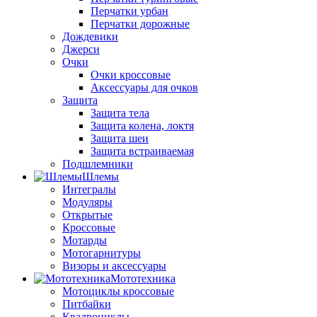
Перчатки урбан
Перчатки дорожные
Дождевики
Джерси
Очки
Очки кроссовые
Аксессуары для очков
Защита
Защита тела
Защита колена, локтя
Защита шеи
Защита встраиваемая
Подшлемники
Шлемы
Интегралы
Модуляры
Открытые
Кроссовые
Мотарды
Мотогарнитуры
Визоры и аксессуары
Мототехника
Мотоциклы кроссовые
Питбайки
Квадроциклы