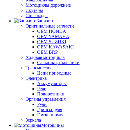
Мотоциклы дорожные
Скутеры
Снегоходы
Запчасти
Оригинальные запчасти
OEM HONDA
OEM YAMAHA
OEM SUZUKI
OEM KAWASAKI
OEM BRP
Ходовая мотоцикла
Сальники, пыльники
Трансмиссия
Цепи приводные
Электрика
Аккумуляторы
Реле
Поворотники
Органы управления
Рули
Грипсы руля
Грузики руля
Зеркала
Мотошины