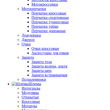
Мотокроссовки
Мотоперчатки
Перчатки кроссовые
Перчатки спортивные
Перчатки туринговые
Перчатки урбан
Перчатки дорожные
Дождевики
Джерси
Очки
Очки кроссовые
Аксессуары для очков
Защита
Защита тела
Защита колена, локтя
Защита шеи
Защита встраиваемая
Подшлемники
Шлемы
Интегралы
Модуляры
Открытые
Кроссовые
Мотарды