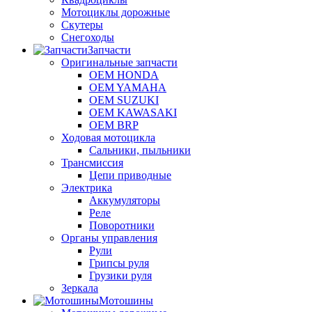
Мотоциклы дорожные
Скутеры
Снегоходы
Запчасти
Оригинальные запчасти
OEM HONDA
OEM YAMAHA
OEM SUZUKI
OEM KAWASAKI
OEM BRP
Ходовая мотоцикла
Сальники, пыльники
Трансмиссия
Цепи приводные
Электрика
Аккумуляторы
Реле
Поворотники
Органы управления
Рули
Грипсы руля
Грузики руля
Зеркала
Мотошины