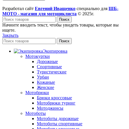
Разработал сайт
Евгений Иващенко
специально для
ШБ-
МОТО - магазин для мотоциклиста
© 2025г.
Поиск
Начните вводить текст, чтобы увидеть товары, которые вы
ищете.
Закрыть
Поиск
Экипировка
Мотокуртки
Дорожные
Спортивные
Туристические
Урбан
Кожаные
Женские
Мотобрюки
Брюки кроссовые
Мотобрюки туринг
Мотоджинсы
Мотоботы
Мотоботы дорожные
Мотоботы спортивные
Мотоботы кроссовые