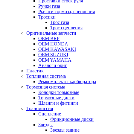
Проставки стоек руля
Ручки газа
Рычаги тормоза, сцепления
Тросики
Трос газа
Трос сцепления
Оригинальные запчасти
OEM BRP
OEM HONDA
OEM KAWASAKI
OEM SUZUKI
OEM YAMAHA
Аналоги ориг
Пластик
Топливная система
Ремкомплекты карбюратора
Тормозная система
Колодки тормозные
Тормозные диски
Шланги и фитинги
Трансмиссия
Cцепление
Фрикционные диски
Звезды
Звезды задние