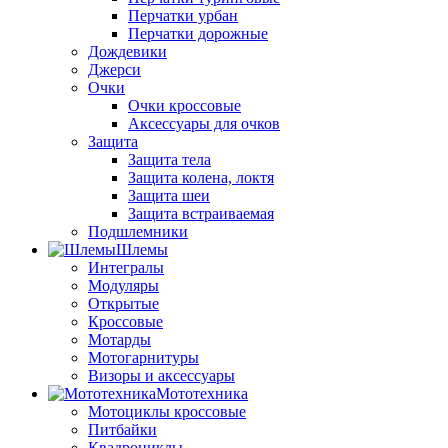
Перчатки урбан
Перчатки дорожные
Дождевики
Джерси
Очки
Очки кроссовые
Аксессуары для очков
Защита
Защита тела
Защита колена, локтя
Защита шеи
Защита встраиваемая
Подшлемники
Шлемы
Интегралы
Модуляры
Открытые
Кроссовые
Мотарды
Мотогарнитуры
Визоры и аксессуары
Мототехника
Мотоциклы кроссовые
Питбайки
Квадроциклы