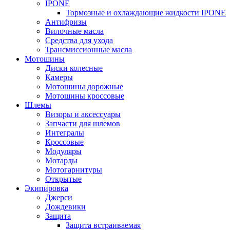
IPONE
Тормозные и охлаждающие жидкости IPONE
Антифризы
Вилочные масла
Средства для ухода
Трансмиссионные масла
Мотошины
Диски колесные
Камеры
Мотошины дорожные
Мотошины кроссовые
Шлемы
Визоры и аксессуары
Запчасти для шлемов
Интегралы
Кроссовые
Модуляры
Мотарды
Мотогарнитуры
Открытые
Экипировка
Джерси
Дождевики
Защита
Защита встраиваемая