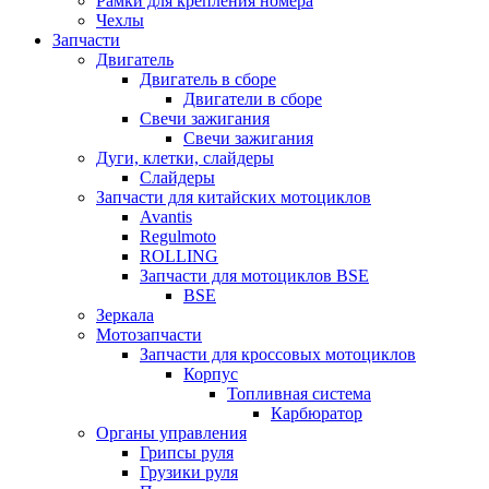
Рамки для крепления номера
Чехлы
Запчасти
Двигатель
Двигатель в сборе
Двигатели в сборе
Свечи зажигания
Свечи зажигания
Дуги, клетки, слайдеры
Слайдеры
Запчасти для китайских мотоциклов
Avantis
Regulmoto
ROLLING
Запчасти для мотоциклов BSE
BSE
Зеркала
Мотозапчасти
Запчасти для кроссовых мотоциклов
Корпус
Топливная система
Карбюратор
Органы управления
Грипсы руля
Грузики руля