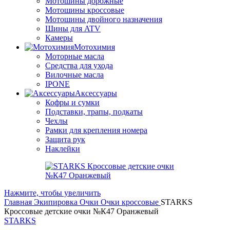
Мотошины дорожные
Мотошины кроссовые
Мотошины двойного назначения
Шины для ATV
Камеры
Мотохимия
Моторные масла
Средства для ухода
Вилочные масла
IPONE
Аксессуары
Кофры и сумки
Подставки, трапы, подкаты
Чехлы
Рамки для крепления номера
Защита рук
Наклейки
Нажмите, чтобы увеличить
Главная
Экипировка
Очки
Очки кроссовые
STARKS
Кроссовые детские очки №К47 Оранжевый
STARKS