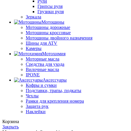
Рули
Грипсы руля
Грузики руля
Зеркала
Мотошины
Мотошины дорожные
Мотошины кроссовые
Мотошины двойного назначения
Шины для ATV
Камеры
Мотохимия
Моторные масла
Средства для ухода
Вилочные масла
IPONE
Аксессуары
Кофры и сумки
Подставки, трапы, подкаты
Чехлы
Рамки для крепления номера
Защита рук
Наклейки
Корзина
Закрыть