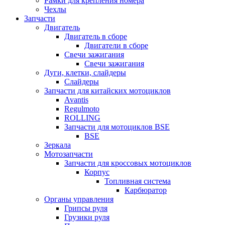
Рамки для крепления номера
Чехлы
Запчасти
Двигатель
Двигатель в сборе
Двигатели в сборе
Свечи зажигания
Свечи зажигания
Дуги, клетки, слайдеры
Слайдеры
Запчасти для китайских мотоциклов
Avantis
Regulmoto
ROLLING
Запчасти для мотоциклов BSE
BSE
Зеркала
Мотозапчасти
Запчасти для кроссовых мотоциклов
Корпус
Топливная система
Карбюратор
Органы управления
Грипсы руля
Грузики руля