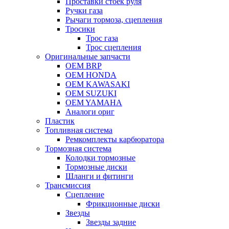
Проставки стоек руля
Ручки газа
Рычаги тормоза, сцепления
Тросики
Трос газа
Трос сцепления
Оригинальные запчасти
OEM BRP
OEM HONDA
OEM KAWASAKI
OEM SUZUKI
OEM YAMAHA
Аналоги ориг
Пластик
Топливная система
Ремкомплекты карбюратора
Тормозная система
Колодки тормозные
Тормозные диски
Шланги и фитинги
Трансмиссия
Cцепление
Фрикционные диски
Звезды
Звезды задние