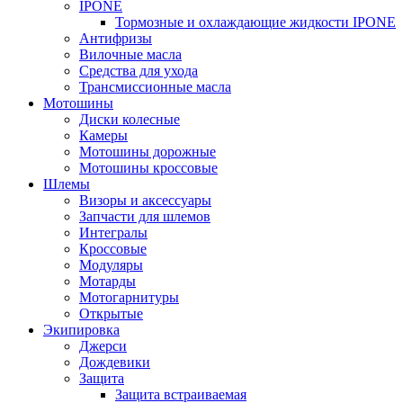
IPONE
Тормозные и охлаждающие жидкости IPONE
Антифризы
Вилочные масла
Средства для ухода
Трансмиссионные масла
Мотошины
Диски колесные
Камеры
Мотошины дорожные
Мотошины кроссовые
Шлемы
Визоры и аксессуары
Запчасти для шлемов
Интегралы
Кроссовые
Модуляры
Мотарды
Мотогарнитуры
Открытые
Экипировка
Джерси
Дождевики
Защита
Защита встраиваемая