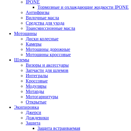
IPONE
Тормозные и охлаждающие жидкости IPONE
Антифризы
Вилочные масла
Средства для ухода
Трансмиссионные масла
Мотошины
Диски колесные
Камеры
Мотошины дорожные
Мотошины кроссовые
Шлемы
Визоры и аксессуары
Запчасти для шлемов
Интегралы
Кроссовые
Модуляры
Мотарды
Мотогарнитуры
Открытые
Экипировка
Джерси
Дождевики
Защита
Защита встраиваемая