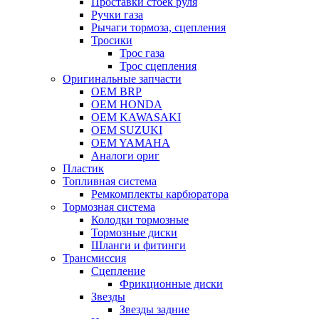
Проставки стоек руля
Ручки газа
Рычаги тормоза, сцепления
Тросики
Трос газа
Трос сцепления
Оригинальные запчасти
OEM BRP
OEM HONDA
OEM KAWASAKI
OEM SUZUKI
OEM YAMAHA
Аналоги ориг
Пластик
Топливная система
Ремкомплекты карбюратора
Тормозная система
Колодки тормозные
Тормозные диски
Шланги и фитинги
Трансмиссия
Cцепление
Фрикционные диски
Звезды
Звезды задние