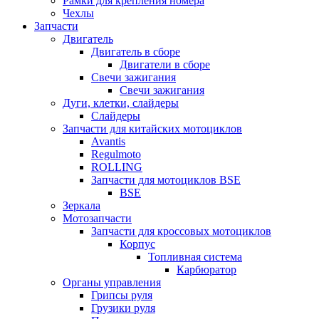
Рамки для крепления номера
Чехлы
Запчасти
Двигатель
Двигатель в сборе
Двигатели в сборе
Свечи зажигания
Свечи зажигания
Дуги, клетки, слайдеры
Слайдеры
Запчасти для китайских мотоциклов
Avantis
Regulmoto
ROLLING
Запчасти для мотоциклов BSE
BSE
Зеркала
Мотозапчасти
Запчасти для кроссовых мотоциклов
Корпус
Топливная система
Карбюратор
Органы управления
Грипсы руля
Грузики руля