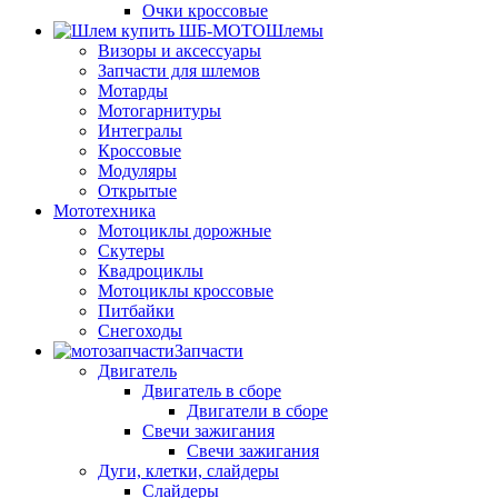
Очки кроссовые
Шлемы
Визоры и аксессуары
Запчасти для шлемов
Мотарды
Мотогарнитуры
Интегралы
Кроссовые
Модуляры
Открытые
Мототехника
Мотоциклы дорожные
Скутеры
Квадроциклы
Мотоциклы кроссовые
Питбайки
Снегоходы
Запчасти
Двигатель
Двигатель в сборе
Двигатели в сборе
Свечи зажигания
Свечи зажигания
Дуги, клетки, слайдеры
Слайдеры