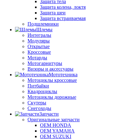
Защита тела
Защита колена, локтя
Защита шеи
Защита встраиваемая
Подшлемники
Шлемы
Интегралы
Модуляры
Открытые
Кроссовые
Мотарды
Мотогарнитуры
Визоры и аксессуары
Мототехника
Мотоциклы кроссовые
Питбайки
Квадроциклы
Мотоциклы дорожные
Скутеры
Снегоходы
Запчасти
Оригинальные запчасти
OEM HONDA
OEM YAMAHA
OEM SUZUKI