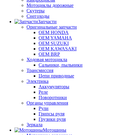
Мотоциклы дорожные
Скутеры
Снегоходы
Запчасти
Оригинальные запчасти
OEM HONDA
OEM YAMAHA
OEM SUZUKI
OEM KAWASAKI
OEM BRP
Ходовая мотоцикла
Сальники, пыльники
Трансмиссия
Цепи приводные
Электрика
Аккумуляторы
Реле
Поворотники
Органы управления
Рули
Грипсы руля
Грузики руля
Зеркала
Мотошины