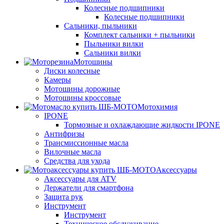
Колесные подшипники
Колесные подшипники
Сальники, пыльники
Комплект сальники + пыльники
Пыльники вилки
Сальники вилки
Мотошины
Диски колесные
Камеры
Мотошины дорожные
Мотошины кроссовые
Мотохимия
IPONE
Тормозные и охлаждающие жидкости IPONE
Антифризы
Трансмиссионные масла
Вилочные масла
Средства для ухода
Аксессуары
Аксессуары для ATV
Держатели для смартфона
Защита рук
Инструмент
Инструмент
Техническое обслуживание