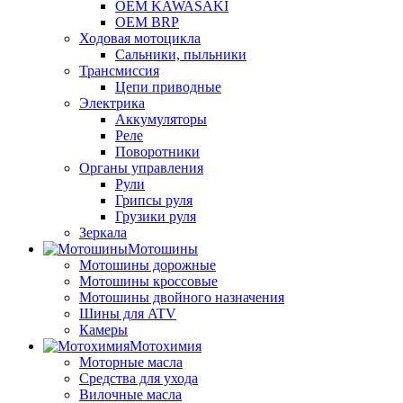
OEM KAWASAKI
OEM BRP
Ходовая мотоцикла
Сальники, пыльники
Трансмиссия
Цепи приводные
Электрика
Аккумуляторы
Реле
Поворотники
Органы управления
Рули
Грипсы руля
Грузики руля
Зеркала
Мотошины
Мотошины дорожные
Мотошины кроссовые
Мотошины двойного назначения
Шины для ATV
Камеры
Мотохимия
Моторные масла
Средства для ухода
Вилочные масла