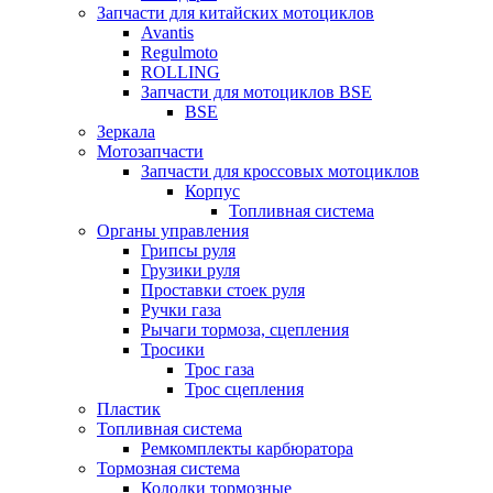
Запчасти для китайских мотоциклов
Avantis
Regulmoto
ROLLING
Запчасти для мотоциклов BSE
BSE
Зеркала
Мотозапчасти
Запчасти для кроссовых мотоциклов
Корпус
Топливная система
Органы управления
Грипсы руля
Грузики руля
Проставки стоек руля
Ручки газа
Рычаги тормоза, сцепления
Тросики
Трос газа
Трос сцепления
Пластик
Топливная система
Ремкомплекты карбюратора
Тормозная система
Колодки тормозные