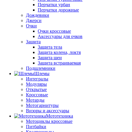
Перчатки урбан
Перчатки дорожные
Дождевики
Джерси
Очки
Очки кроссовые
Аксессуары для очков
Защита
Защита тела
Защита колена, локтя
Защита шеи
Защита встраиваемая
Подшлемники
Шлемы
Интегралы
Модуляры
Открытые
Кроссовые
Мотарды
Мотогарнитуры
Визоры и аксессуары
Мототехника
Мотоциклы кроссовые
Питбайки
Квадроциклы