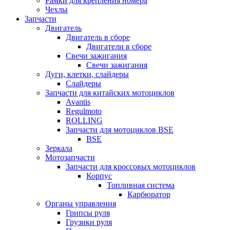
Рамки для крепления номера
Чехлы
Запчасти
Двигатель
Двигатель в сборе
Двигатели в сборе
Свечи зажигания
Свечи зажигания
Дуги, клетки, слайдеры
Слайдеры
Запчасти для китайских мотоциклов
Avantis
Regulmoto
ROLLING
Запчасти для мотоциклов BSE
BSE
Зеркала
Мотозапчасти
Запчасти для кроссовых мотоциклов
Корпус
Топливная система
Карбюратор
Органы управления
Грипсы руля
Грузики руля