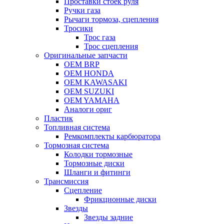
Проставки стоек руля
Ручки газа
Рычаги тормоза, сцепления
Тросики
Трос газа
Трос сцепления
Оригинальные запчасти
OEM BRP
OEM HONDA
OEM KAWASAKI
OEM SUZUKI
OEM YAMAHA
Аналоги ориг
Пластик
Топливная система
Ремкомплекты карбюратора
Тормозная система
Колодки тормозные
Тормозные диски
Шланги и фитинги
Трансмиссия
Cцепление
Фрикционные диски
Звезды
Звезды задние