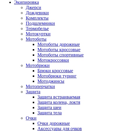
Экипировка
Джерси
Дождевики
Комплекты
Подшлемники
Термобелье
Мотокуртки
Мотоботы
Мотоботы дорожные
Мотоботы кроссовые
Мотоботы спортивные
Мотокроссовки
Мотобрюки
Брюки кроссовые
Мотобрюки туринг
Мотоджинсы
Мотоперчатки
Защита
Защита встраиваемая
Защита колена, локтя
Защита шеи
Защита тела
Очки
Очки дорожные
Аксессуары для очков