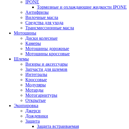
IPONE
Тормозные и охлаждающие жидкости IPONE
Антифризы
Вилочные масла
Средства для ухода
Трансмиссионные масла
Мотошины
Диски колесные
Камеры
Мотошины дорожные
Мотошины кроссовые
Шлемы
Визоры и аксессуары
Запчасти для шлемов
Интегралы
Кроссовые
Модуляры
Мотарды
Мотогарнитуры
Открытые
Экипировка
Джерси
Дождевики
Защита
Защита встраиваемая