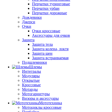
Перчатки туринговые
Перчатки урбан
Перчатки дорожные
Дождевики
Джерси
Очки
Очки кроссовые
Аксессуары для очков
Защита
Защита тела
Защита колена, локтя
Защита шеи
Защита встраиваемая
Подшлемники
Шлемы
Интегралы
Модуляры
Открытые
Кроссовые
Мотарды
Мотогарнитуры
Визоры и аксессуары
Мототехника
Мотоциклы кроссовые
Питбайки