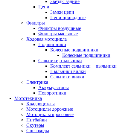
Звезды задние
Цепи
Замки цепи
Цепи приводные
Фильтры
Фильтры воздушные
Фильтры масляные
Ходовая мотоцикла
Подшипники
Колесные подшипники
Колесные подшипники
Сальники, пыльники
Комплект сальники + пыльники
Пыльники вилки
Сальники вилки
Электрика
Аккумуляторы
Поворотники
Мототехника
Квадроциклы
Мотоциклы дорожные
Мотоциклы кроссовые
Питбайки
Скутеры
Снегоходы