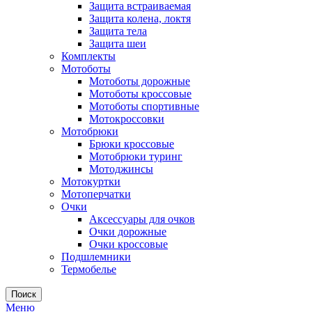
Защита встраиваемая
Защита колена, локтя
Защита тела
Защита шеи
Комплекты
Мотоботы
Мотоботы дорожные
Мотоботы кроссовые
Мотоботы спортивные
Мотокроссовки
Мотобрюки
Брюки кроссовые
Мотобрюки туринг
Мотоджинсы
Мотокуртки
Мотоперчатки
Очки
Аксессуары для очков
Очки дорожные
Очки кроссовые
Подшлемники
Термобелье
Поиск
Меню