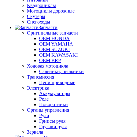
Квадроциклы
Мотоциклы дорожные
Скутеры
Снегоходы
Запчасти
Оригинальные запчасти
OEM HONDA
OEM YAMAHA
OEM SUZUKI
OEM KAWASAKI
OEM BRP
Ходовая мотоцикла
Сальники, пыльники
Трансмиссия
Цепи приводные
Электрика
Аккумуляторы
Реле
Поворотники
Органы управления
Рули
Грипсы руля
Грузики руля
Зеркала