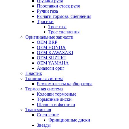
Грузики руля
Проставки стоек руля
Ручки газа
Рычаги тормоза, сцепления
Тросики
Трос газа
Трос сцепления
Оригинальные запчасти
OEM BRP
OEM HONDA
OEM KAWASAKI
OEM SUZUKI
OEM YAMAHA
Аналоги ориг
Пластик
Топливная система
Ремкомплекты карбюратора
Тормозная система
Колодки тормозные
Тормозные диски
Шланги и фитинги
Трансмиссия
Cцепление
Фрикционные диски
Звезды