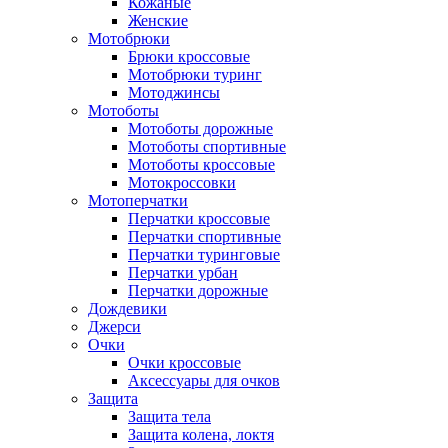
Кожаные
Женские
Мотобрюки
Брюки кроссовые
Мотобрюки туринг
Мотоджинсы
Мотоботы
Мотоботы дорожные
Мотоботы спортивные
Мотоботы кроссовые
Мотокроссовки
Мотоперчатки
Перчатки кроссовые
Перчатки спортивные
Перчатки туринговые
Перчатки урбан
Перчатки дорожные
Дождевики
Джерси
Очки
Очки кроссовые
Аксессуары для очков
Защита
Защита тела
Защита колена, локтя