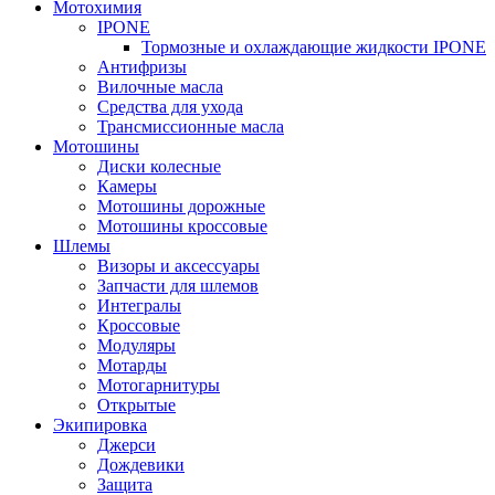
Мотохимия
IPONE
Тормозные и охлаждающие жидкости IPONE
Антифризы
Вилочные масла
Средства для ухода
Трансмиссионные масла
Мотошины
Диски колесные
Камеры
Мотошины дорожные
Мотошины кроссовые
Шлемы
Визоры и аксессуары
Запчасти для шлемов
Интегралы
Кроссовые
Модуляры
Мотарды
Мотогарнитуры
Открытые
Экипировка
Джерси
Дождевики
Защита