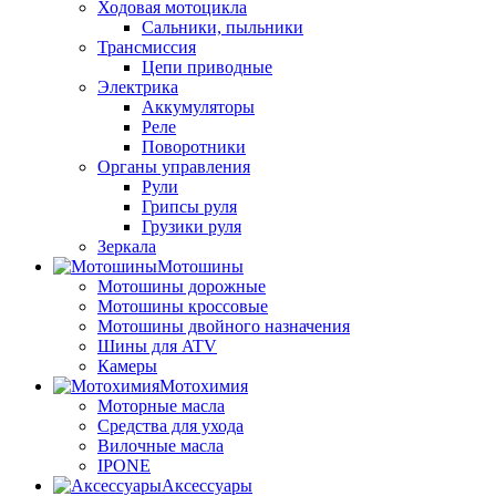
Ходовая мотоцикла
Сальники, пыльники
Трансмиссия
Цепи приводные
Электрика
Аккумуляторы
Реле
Поворотники
Органы управления
Рули
Грипсы руля
Грузики руля
Зеркала
Мотошины
Мотошины дорожные
Мотошины кроссовые
Мотошины двойного назначения
Шины для ATV
Камеры
Мотохимия
Моторные масла
Средства для ухода
Вилочные масла
IPONE
Аксессуары