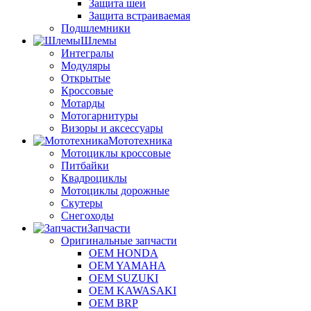
Защита шеи
Защита встраиваемая
Подшлемники
Шлемы
Интегралы
Модуляры
Открытые
Кроссовые
Мотарды
Мотогарнитуры
Визоры и аксессуары
Мототехника
Мотоциклы кроссовые
Питбайки
Квадроциклы
Мотоциклы дорожные
Скутеры
Снегоходы
Запчасти
Оригинальные запчасти
OEM HONDA
OEM YAMAHA
OEM SUZUKI
OEM KAWASAKI
OEM BRP