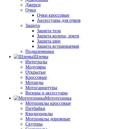
Джерси
Очки
Очки кроссовые
Аксессуары для очков
Защита
Защита тела
Защита колена, локтя
Защита шеи
Защита встраиваемая
Подшлемники
Шлемы
Интегралы
Модуляры
Открытые
Кроссовые
Мотарды
Мотогарнитуры
Визоры и аксессуары
Мототехника
Мотоциклы кроссовые
Питбайки
Квадроциклы
Мотоциклы дорожные
Скутеры