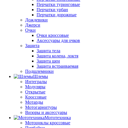
Перчатки туринговые
Перчатки урбан
Перчатки дорожные
Дождевики
Джерси
Очки
Очки кроссовые
Аксессуары для очков
Защита
Защита тела
Защита колена, локтя
Защита шеи
Защита встраиваемая
Подшлемники
Шлемы
Интегралы
Модуляры
Открытые
Кроссовые
Мотарды
Мотогарнитуры
Визоры и аксессуары
Мототехника
Мотоциклы кроссовые
Питбайки