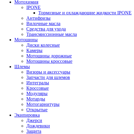
Мотохимия
IPONE
Тормозные и охлаждающие жидкости IPONE
Антифризы
Вилочные масла
Средства для ухода
Трансмиссионные масла
Мотошины
Диски колесные
Камеры
Мотошины дорожные
Мотошины кроссовые
Шлемы
Визоры и аксессуары
Запчасти для шлемов
Интегралы
Кроссовые
Модуляры
Мотарды
Мотогарнитуры
Открытые
Экипировка
Джерси
Дождевики
Защита