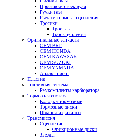
Грузики руля
Проставки стоек руля
Ручки газа
Рычаги тормоза, сцепления
Тросики
Трос газа
Трос сцепления
Оригинальные запчасти
OEM BRP
OEM HONDA
OEM KAWASAKI
OEM SUZUKI
OEM YAMAHA
Аналоги ориг
Пластик
Топливная система
Ремкомплекты карбюратора
Тормозная система
Колодки тормозные
Тормозные диски
Шланги и фитинги
Трансмиссия
Cцепление
Фрикционные диски
Звезды