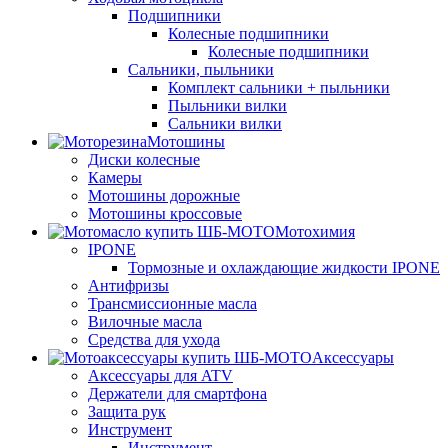
Подшипники
Колесные подшипники
Колесные подшипники
Сальники, пыльники
Комплект сальники + пыльники
Пыльники вилки
Сальники вилки
Мотошины
Диски колесные
Камеры
Мотошины дорожные
Мотошины кроссовые
Мотохимия
IPONE
Тормозные и охлаждающие жидкости IPONE
Антифризы
Трансмиссионные масла
Вилочные масла
Средства для ухода
Аксессуары
Аксессуары для ATV
Держатели для смартфона
Защита рук
Инструмент
Инструмент