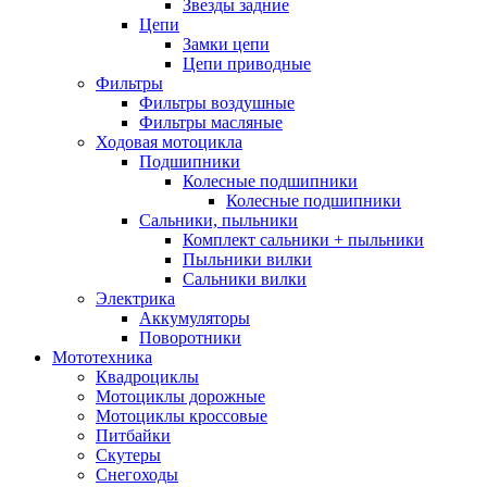
Звезды задние
Цепи
Замки цепи
Цепи приводные
Фильтры
Фильтры воздушные
Фильтры масляные
Ходовая мотоцикла
Подшипники
Колесные подшипники
Колесные подшипники
Сальники, пыльники
Комплект сальники + пыльники
Пыльники вилки
Сальники вилки
Электрика
Аккумуляторы
Поворотники
Мототехника
Квадроциклы
Мотоциклы дорожные
Мотоциклы кроссовые
Питбайки
Скутеры
Снегоходы