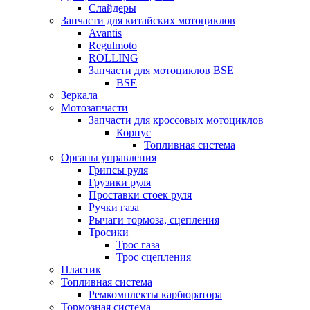
Слайдеры
Запчасти для китайских мотоциклов
Avantis
Regulmoto
ROLLING
Запчасти для мотоциклов BSE
BSE
Зеркала
Мотозапчасти
Запчасти для кроссовых мотоциклов
Корпус
Топливная система
Органы управления
Грипсы руля
Грузики руля
Проставки стоек руля
Ручки газа
Рычаги тормоза, сцепления
Тросики
Трос газа
Трос сцепления
Пластик
Топливная система
Ремкомплекты карбюратора
Тормозная система