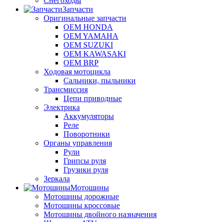
Снегоходы
Запчасти
Оригинальные запчасти
OEM HONDA
OEM YAMAHA
OEM SUZUKI
OEM KAWASAKI
OEM BRP
Ходовая мотоцикла
Сальники, пыльники
Трансмиссия
Цепи приводные
Электрика
Аккумуляторы
Реле
Поворотники
Органы управления
Рули
Грипсы руля
Грузики руля
Зеркала
Мотошины
Мотошины дорожные
Мотошины кроссовые
Мотошины двойного назначения