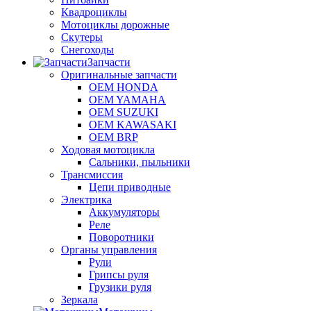
Квадроциклы
Мотоциклы дорожные
Скутеры
Снегоходы
Запчасти
Оригинальные запчасти
OEM HONDA
OEM YAMAHA
OEM SUZUKI
OEM KAWASAKI
OEM BRP
Ходовая мотоцикла
Сальники, пыльники
Трансмиссия
Цепи приводные
Электрика
Аккумуляторы
Реле
Поворотники
Органы управления
Рули
Грипсы руля
Грузики руля
Зеркала