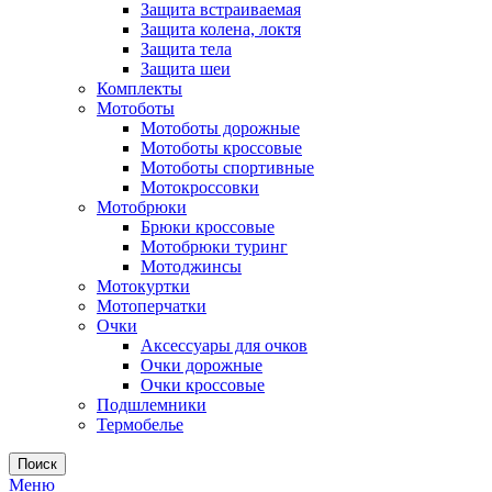
Защита встраиваемая
Защита колена, локтя
Защита тела
Защита шеи
Комплекты
Мотоботы
Мотоботы дорожные
Мотоботы кроссовые
Мотоботы спортивные
Мотокроссовки
Мотобрюки
Брюки кроссовые
Мотобрюки туринг
Мотоджинсы
Мотокуртки
Мотоперчатки
Очки
Аксессуары для очков
Очки дорожные
Очки кроссовые
Подшлемники
Термобелье
Поиск
Меню