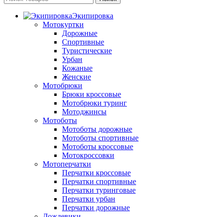
Экипировка
Мотокуртки
Дорожные
Спортивные
Туристические
Урбан
Кожаные
Женские
Мотобрюки
Брюки кроссовые
Мотобрюки туринг
Мотоджинсы
Мотоботы
Мотоботы дорожные
Мотоботы спортивные
Мотоботы кроссовые
Мотокроссовки
Мотоперчатки
Перчатки кроссовые
Перчатки спортивные
Перчатки туринговые
Перчатки урбан
Перчатки дорожные
Дождевики