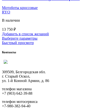
странице
товара.
Мотоботы кроссовые
RYO
В наличии
13 750
₽
Добавить в список желаний
Этот
Выберите параметры
товар
Быстрый просмотр
имеет
несколько
Контакты
вариаций.
Опции
можно
выбрать
309509, Белгородская обл.
на
г. Старый Оскол,
странице
ул. 1-й Конной Армии, д. 86
товара.
телефон магазина
+7 (903) 642-39-88
телефон мотосервиса
+7-980-382-94-40