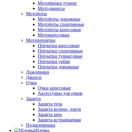
Мотобрюки туринг
Мотоджинсы
Мотоботы
Мотоботы дорожные
Мотоботы спортивные
Мотоботы кроссовые
Мотокроссовки
Мотоперчатки
Перчатки кроссовые
Перчатки спортивные
Перчатки туринговые
Перчатки урбан
Перчатки дорожные
Дождевики
Джерси
Очки
Очки кроссовые
Аксессуары для очков
Защита
Защита тела
Защита колена, локтя
Защита шеи
Защита встраиваемая
Подшлемники
Шлемы