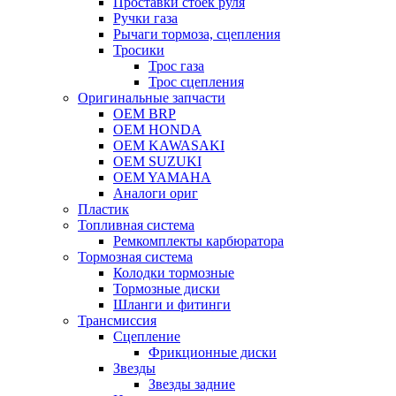
Проставки стоек руля
Ручки газа
Рычаги тормоза, сцепления
Тросики
Трос газа
Трос сцепления
Оригинальные запчасти
OEM BRP
OEM HONDA
OEM KAWASAKI
OEM SUZUKI
OEM YAMAHA
Аналоги ориг
Пластик
Топливная система
Ремкомплекты карбюратора
Тормозная система
Колодки тормозные
Тормозные диски
Шланги и фитинги
Трансмиссия
Cцепление
Фрикционные диски
Звезды
Звезды задние