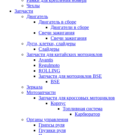
Рамки для крепления номера
Чехлы
Запчасти
Двигатель
Двигатель в сборе
Двигатели в сборе
Свечи зажигания
Свечи зажигания
Дуги, клетки, слайдеры
Слайдеры
Запчасти для китайских мотоциклов
Avantis
Regulmoto
ROLLING
Запчасти для мотоциклов BSE
BSE
Зеркала
Мотозапчасти
Запчасти для кроссовых мотоциклов
Корпус
Топливная система
Карбюратор
Органы управления
Грипсы руля
Грузики руля