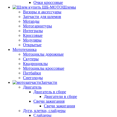
Очки кроссовые
Шлемы
Визоры и аксессуары
Запчасти для шлемов
Мотарды
Мотогарнитуры
Интегралы
Кроссовые
Модуляры
Открытые
Мототехника
Мотоциклы дорожные
Скутеры
Квадроциклы
Мотоциклы кроссовые
Питбайки
Снегоходы
Запчасти
Двигатель
Двигатель в сборе
Двигатели в сборе
Свечи зажигания
Свечи зажигания
Дуги, клетки, слайдеры
Слайдеры