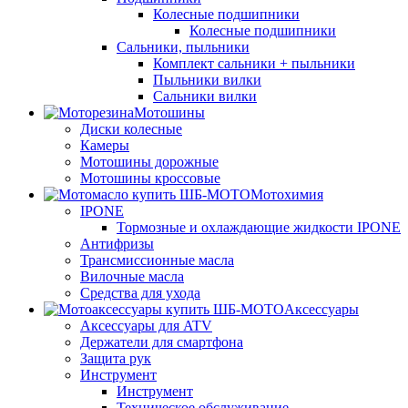
Колесные подшипники
Колесные подшипники
Сальники, пыльники
Комплект сальники + пыльники
Пыльники вилки
Сальники вилки
Мотошины
Диски колесные
Камеры
Мотошины дорожные
Мотошины кроссовые
Мотохимия
IPONE
Тормозные и охлаждающие жидкости IPONE
Антифризы
Трансмиссионные масла
Вилочные масла
Средства для ухода
Аксессуары
Аксессуары для ATV
Держатели для смартфона
Защита рук
Инструмент
Инструмент
Техническое обслуживание