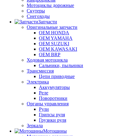
Мотоциклы дорожные
Скутеры
Снегоходы
Запчасти
Оригинальные запчасти
OEM HONDA
OEM YAMAHA
OEM SUZUKI
OEM KAWASAKI
OEM BRP
Ходовая мотоцикла
Сальники, пыльники
Трансмиссия
Цепи приводные
Электрика
Аккумуляторы
Реле
Поворотники
Органы управления
Рули
Грипсы руля
Грузики руля
Зеркала
Мотошины