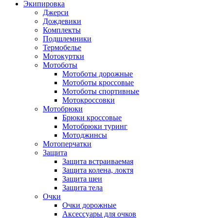
Экипировка
Джерси
Дождевики
Комплекты
Подшлемники
Термобелье
Мотокуртки
Мотоботы
Мотоботы дорожные
Мотоботы кроссовые
Мотоботы спортивные
Мотокроссовки
Мотобрюки
Брюки кроссовые
Мотобрюки туринг
Мотоджинсы
Мотоперчатки
Защита
Защита встраиваемая
Защита колена, локтя
Защита шеи
Защита тела
Очки
Очки дорожные
Аксессуары для очков