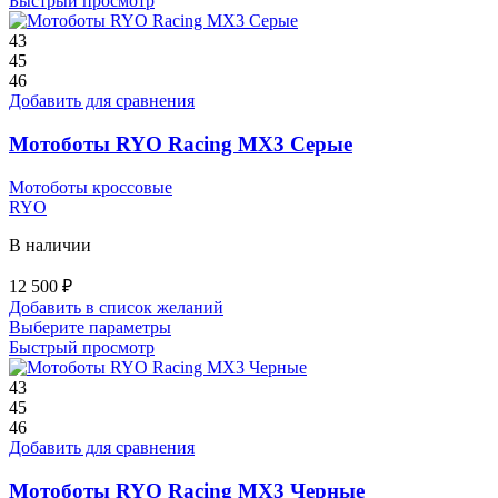
Быстрый просмотр
имеет
несколько
43
вариаций.
45
Опции
46
можно
Добавить для сравнения
выбрать
на
Мотоботы RYO Racing MX3 Серые
странице
товара.
Мотоботы кроссовые
RYO
В наличии
12 500
₽
Добавить в список желаний
Этот
Выберите параметры
товар
Быстрый просмотр
имеет
несколько
43
вариаций.
45
Опции
46
можно
Добавить для сравнения
выбрать
на
Мотоботы RYO Racing MX3 Черные