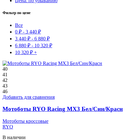
Цена: по убыванию
Фильтр по цене
Все
0
₽
-
3 440
₽
3 440
₽
-
6 880
₽
6 880
₽
-
10 320
₽
10 320
₽
+
40
41
42
43
46
Добавить для сравнения
Мотоботы RYO Racing MX3 Бел/Син/Красн
Мотоботы кроссовые
RYO
В наличии