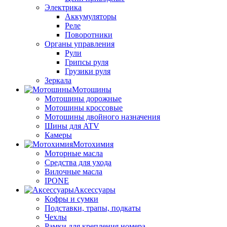
Электрика
Аккумуляторы
Реле
Поворотники
Органы управления
Рули
Грипсы руля
Грузики руля
Зеркала
Мотошины
Мотошины дорожные
Мотошины кроссовые
Мотошины двойного назначения
Шины для ATV
Камеры
Мотохимия
Моторные масла
Средства для ухода
Вилочные масла
IPONE
Аксессуары
Кофры и сумки
Подставки, трапы, подкаты
Чехлы
Рамки для крепления номера