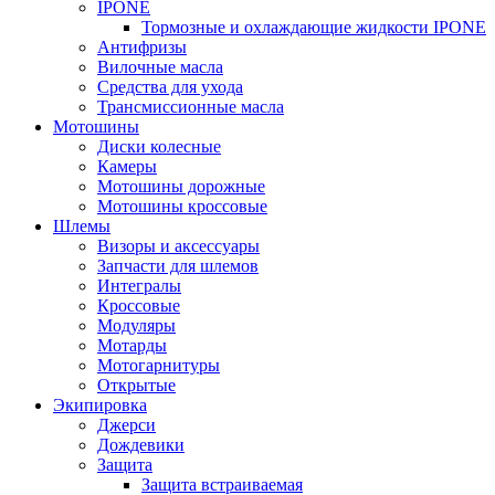
IPONE
Тормозные и охлаждающие жидкости IPONE
Антифризы
Вилочные масла
Средства для ухода
Трансмиссионные масла
Мотошины
Диски колесные
Камеры
Мотошины дорожные
Мотошины кроссовые
Шлемы
Визоры и аксессуары
Запчасти для шлемов
Интегралы
Кроссовые
Модуляры
Мотарды
Мотогарнитуры
Открытые
Экипировка
Джерси
Дождевики
Защита
Защита встраиваемая