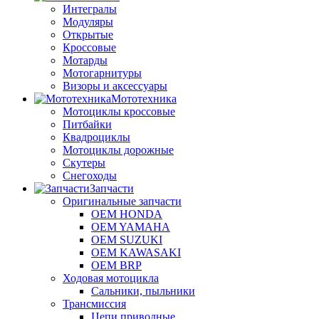
Интегралы
Модуляры
Открытые
Кроссовые
Мотарды
Мотогарнитуры
Визоры и аксессуары
Мототехника
Мотоциклы кроссовые
Питбайки
Квадроциклы
Мотоциклы дорожные
Скутеры
Снегоходы
Запчасти
Оригинальные запчасти
OEM HONDA
OEM YAMAHA
OEM SUZUKI
OEM KAWASAKI
OEM BRP
Ходовая мотоцикла
Сальники, пыльники
Трансмиссия
Цепи приводные