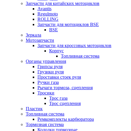
Запчасти для китайских мотоциклов
Avantis
Regulmoto
ROLLING
Запчасти для мотоциклов BSE
BSE
Зеркала
Мотозапчасти
Запчасти для кроссовых мотоциклов
Корпус
Топливная система
Органы управления
Грипсы руля
Грузики руля
Проставки стоек руля
Ручки газа
Рычаги тормоза, сцепления
Тросики
Трос газа
Трос сцепления
Пластик
Топливная система
Ремкомплекты карбюратора
Тормозная система
Колодки тормозные