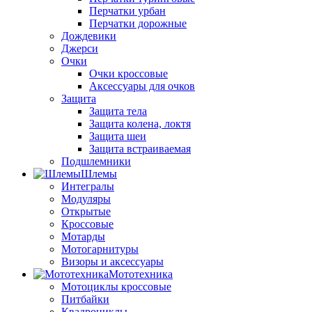
Перчатки урбан
Перчатки дорожные
Дождевики
Джерси
Очки
Очки кроссовые
Аксессуары для очков
Защита
Защита тела
Защита колена, локтя
Защита шеи
Защита встраиваемая
Подшлемники
Шлемы
Интегралы
Модуляры
Открытые
Кроссовые
Мотарды
Мотогарнитуры
Визоры и аксессуары
Мототехника
Мотоциклы кроссовые
Питбайки
Квадроциклы