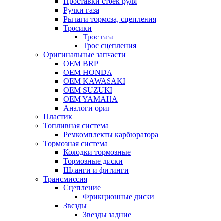
Проставки стоек руля
Ручки газа
Рычаги тормоза, сцепления
Тросики
Трос газа
Трос сцепления
Оригинальные запчасти
OEM BRP
OEM HONDA
OEM KAWASAKI
OEM SUZUKI
OEM YAMAHA
Аналоги ориг
Пластик
Топливная система
Ремкомплекты карбюратора
Тормозная система
Колодки тормозные
Тормозные диски
Шланги и фитинги
Трансмиссия
Cцепление
Фрикционные диски
Звезды
Звезды задние