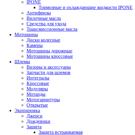
IPONE
Тормозные и охлаждающие жидкости IPONE
Антифризы
Вилочные масла
Средства для ухода
Трансмиссионные масла
Мотошины
Диски колесные
Камеры
Мотошины дорожные
Мотошины кроссовые
Шлемы
Визоры и аксессуары
Запчасти для шлемов
Интегралы
Кроссовые
Модуляры
Мотарды
Мотогарнитуры
Открытые
Экипировка
Джерси
Дождевики
Защита
Защита встраиваемая