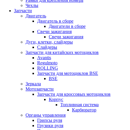
Рамки для крепления номера
Чехлы
Запчасти
Двигатель
Двигатель в сборе
Двигатели в сборе
Свечи зажигания
Свечи зажигания
Дуги, клетки, слайдеры
Слайдеры
Запчасти для китайских мотоциклов
Avantis
Regulmoto
ROLLING
Запчасти для мотоциклов BSE
BSE
Зеркала
Мотозапчасти
Запчасти для кроссовых мотоциклов
Корпус
Топливная система
Карбюратор
Органы управления
Грипсы руля
Грузики руля