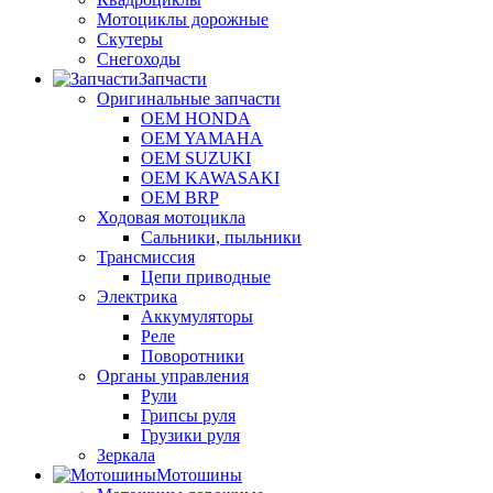
Мотоциклы дорожные
Скутеры
Снегоходы
Запчасти
Оригинальные запчасти
OEM HONDA
OEM YAMAHA
OEM SUZUKI
OEM KAWASAKI
OEM BRP
Ходовая мотоцикла
Сальники, пыльники
Трансмиссия
Цепи приводные
Электрика
Аккумуляторы
Реле
Поворотники
Органы управления
Рули
Грипсы руля
Грузики руля
Зеркала
Мотошины