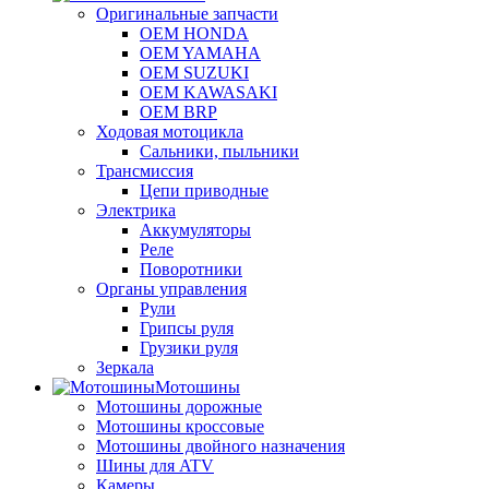
Оригинальные запчасти
OEM HONDA
OEM YAMAHA
OEM SUZUKI
OEM KAWASAKI
OEM BRP
Ходовая мотоцикла
Сальники, пыльники
Трансмиссия
Цепи приводные
Электрика
Аккумуляторы
Реле
Поворотники
Органы управления
Рули
Грипсы руля
Грузики руля
Зеркала
Мотошины
Мотошины дорожные
Мотошины кроссовые
Мотошины двойного назначения
Шины для ATV
Камеры