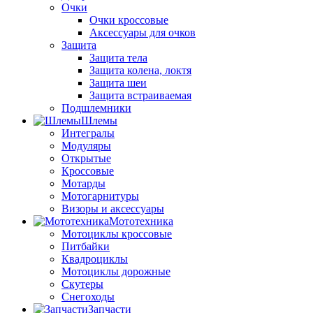
Очки
Очки кроссовые
Аксессуары для очков
Защита
Защита тела
Защита колена, локтя
Защита шеи
Защита встраиваемая
Подшлемники
Шлемы
Интегралы
Модуляры
Открытые
Кроссовые
Мотарды
Мотогарнитуры
Визоры и аксессуары
Мототехника
Мотоциклы кроссовые
Питбайки
Квадроциклы
Мотоциклы дорожные
Скутеры
Снегоходы
Запчасти