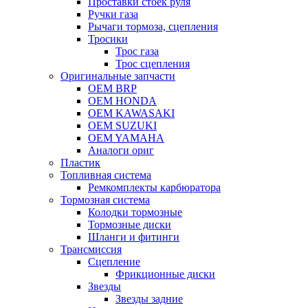
Проставки стоек руля
Ручки газа
Рычаги тормоза, сцепления
Тросики
Трос газа
Трос сцепления
Оригинальные запчасти
OEM BRP
OEM HONDA
OEM KAWASAKI
OEM SUZUKI
OEM YAMAHA
Аналоги ориг
Пластик
Топливная система
Ремкомплекты карбюратора
Тормозная система
Колодки тормозные
Тормозные диски
Шланги и фитинги
Трансмиссия
Cцепление
Фрикционные диски
Звезды
Звезды задние