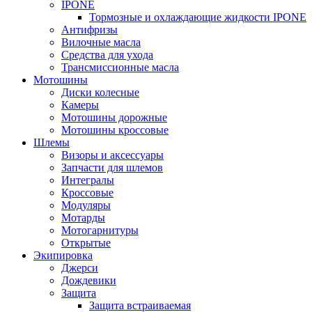
IPONE
Тормозные и охлаждающие жидкости IPONE
Антифризы
Вилочные масла
Средства для ухода
Трансмиссионные масла
Мотошины
Диски колесные
Камеры
Мотошины дорожные
Мотошины кроссовые
Шлемы
Визоры и аксессуары
Запчасти для шлемов
Интегралы
Кроссовые
Модуляры
Мотарды
Мотогарнитуры
Открытые
Экипировка
Джерси
Дождевики
Защита
Защита встраиваемая