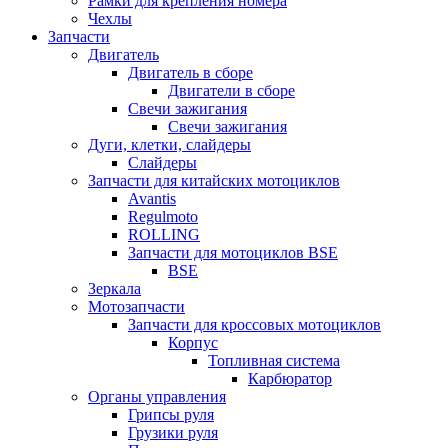
Рамки для крепления номера
Чехлы
Запчасти
Двигатель
Двигатель в сборе
Двигатели в сборе
Свечи зажигания
Свечи зажигания
Дуги, клетки, слайдеры
Слайдеры
Запчасти для китайских мотоциклов
Avantis
Regulmoto
ROLLING
Запчасти для мотоциклов BSE
BSE
Зеркала
Мотозапчасти
Запчасти для кроссовых мотоциклов
Корпус
Топливная система
Карбюратор
Органы управления
Грипсы руля
Грузики руля