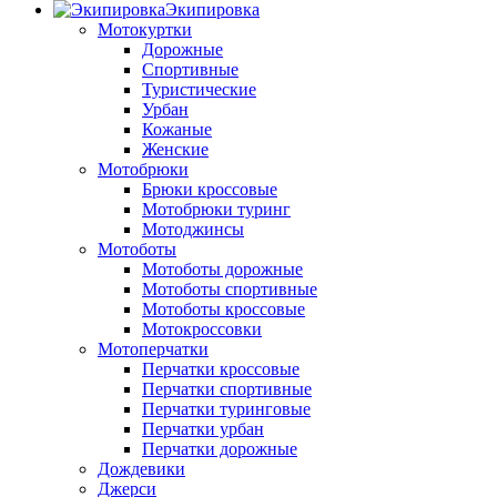
Экипировка
Мотокуртки
Дорожные
Спортивные
Туристические
Урбан
Кожаные
Женские
Мотобрюки
Брюки кроссовые
Мотобрюки туринг
Мотоджинсы
Мотоботы
Мотоботы дорожные
Мотоботы спортивные
Мотоботы кроссовые
Мотокроссовки
Мотоперчатки
Перчатки кроссовые
Перчатки спортивные
Перчатки туринговые
Перчатки урбан
Перчатки дорожные
Дождевики
Джерси