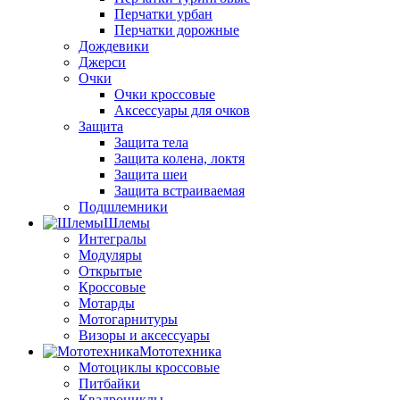
Перчатки урбан
Перчатки дорожные
Дождевики
Джерси
Очки
Очки кроссовые
Аксессуары для очков
Защита
Защита тела
Защита колена, локтя
Защита шеи
Защита встраиваемая
Подшлемники
Шлемы
Интегралы
Модуляры
Открытые
Кроссовые
Мотарды
Мотогарнитуры
Визоры и аксессуары
Мототехника
Мотоциклы кроссовые
Питбайки
Квадроциклы