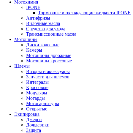
Мотохимия
IPONE
Тормозные и охлаждающие жидкости IPONE
Антифризы
Вилочные масла
Средства для ухода
Трансмиссионные масла
Мотошины
Диски колесные
Камеры
Мотошины дорожные
Мотошины кроссовые
Шлемы
Визоры и аксессуары
Запчасти для шлемов
Интегралы
Кроссовые
Модуляры
Мотарды
Мотогарнитуры
Открытые
Экипировка
Джерси
Дождевики
Защита