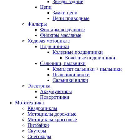
Звезды задние
Цепи
Замки цепи
Цепи приводные
Фильтры
Фильтры воздушные
Фильтры масляные
Ходовая мотоцикла
Подшипники
Колесные подшипники
Колесные подшипники
Сальники, пыльники
Комплект сальники + пыльники
Пыльники вилки
Сальники вилки
Электрика
Аккумуляторы
Поворотники
Мототехника
Квадроциклы
Мотоциклы дорожные
Мотоциклы кроссовые
Питбайки
Скутеры
Снегоходы