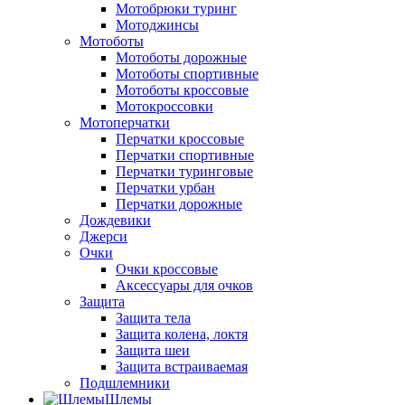
Мотобрюки туринг
Мотоджинсы
Мотоботы
Мотоботы дорожные
Мотоботы спортивные
Мотоботы кроссовые
Мотокроссовки
Мотоперчатки
Перчатки кроссовые
Перчатки спортивные
Перчатки туринговые
Перчатки урбан
Перчатки дорожные
Дождевики
Джерси
Очки
Очки кроссовые
Аксессуары для очков
Защита
Защита тела
Защита колена, локтя
Защита шеи
Защита встраиваемая
Подшлемники
Шлемы