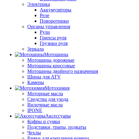
Электрика
Аккумуляторы
Реле
Поворотники
Органы управления
Рули
Грипсы руля
Грузики руля
Зеркала
Мотошины
Мотошины дорожные
Мотошины кроссовые
Мотошины двойного назначения
Шины для ATV
Камеры
Мотохимия
Моторные масла
Средства для ухода
Вилочные масла
IPONE
Аксессуары
Кофры и сумки
Подставки, трапы, подкаты
Чехлы
Рамки для крепления номера