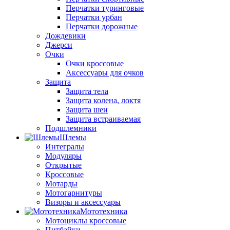
Перчатки туринговые
Перчатки урбан
Перчатки дорожные
Дождевики
Джерси
Очки
Очки кроссовые
Аксессуары для очков
Защита
Защита тела
Защита колена, локтя
Защита шеи
Защита встраиваемая
Подшлемники
Шлемы
Интегралы
Модуляры
Открытые
Кроссовые
Мотарды
Мотогарнитуры
Визоры и аксессуары
Мототехника
Мотоциклы кроссовые
Питбайки