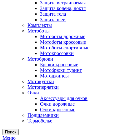
Защита встраиваемая
Защита колена, локтя
Защита тела
Защита шеи
Комплекты
Мотоботы
Мотоботы дорожные
Мотоботы кроссовые
Мотоботы спортивные
Мотокроссовки
Мотобрюки
Брюки кроссовые
Мотобрюки туринг
Мотоджинсы
Мотокуртки
Мотоперчатки
Очки
Аксессуары для очков
Очки дорожные
Очки кроссовые
Подшлемники
Термобелье
Поиск
Меню