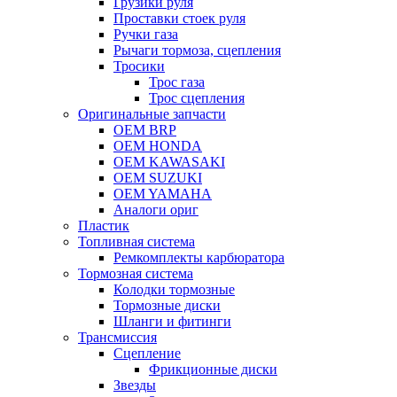
Грузики руля
Проставки стоек руля
Ручки газа
Рычаги тормоза, сцепления
Тросики
Трос газа
Трос сцепления
Оригинальные запчасти
OEM BRP
OEM HONDA
OEM KAWASAKI
OEM SUZUKI
OEM YAMAHA
Аналоги ориг
Пластик
Топливная система
Ремкомплекты карбюратора
Тормозная система
Колодки тормозные
Тормозные диски
Шланги и фитинги
Трансмиссия
Cцепление
Фрикционные диски
Звезды