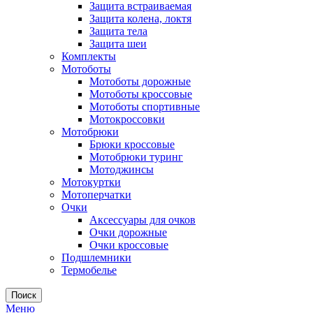
Защита встраиваемая
Защита колена, локтя
Защита тела
Защита шеи
Комплекты
Мотоботы
Мотоботы дорожные
Мотоботы кроссовые
Мотоботы спортивные
Мотокроссовки
Мотобрюки
Брюки кроссовые
Мотобрюки туринг
Мотоджинсы
Мотокуртки
Мотоперчатки
Очки
Аксессуары для очков
Очки дорожные
Очки кроссовые
Подшлемники
Термобелье
Поиск
Меню