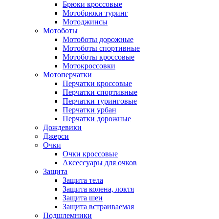
Брюки кроссовые
Мотобрюки туринг
Мотоджинсы
Мотоботы
Мотоботы дорожные
Мотоботы спортивные
Мотоботы кроссовые
Мотокроссовки
Мотоперчатки
Перчатки кроссовые
Перчатки спортивные
Перчатки туринговые
Перчатки урбан
Перчатки дорожные
Дождевики
Джерси
Очки
Очки кроссовые
Аксессуары для очков
Защита
Защита тела
Защита колена, локтя
Защита шеи
Защита встраиваемая
Подшлемники