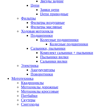
Звезды задние
Цепи
Замки цепи
Цепи приводные
Фильтры
Фильтры воздушные
Фильтры масляные
Ходовая мотоцикла
Подшипники
Колесные подшипники
Колесные подшипники
Сальники, пыльники
Комплект сальники + пыльники
Пыльники вилки
Сальники вилки
Электрика
Аккумуляторы
Поворотники
Мототехника
Квадроциклы
Мотоциклы дорожные
Мотоциклы кроссовые
Питбайки
Скутеры
Снегоходы