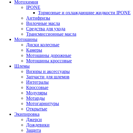
Мотохимия
IPONE
Тормозные и охлаждающие жидкости IPONE
Антифризы
Вилочные масла
Средства для ухода
Трансмиссионные масла
Мотошины
Диски колесные
Камеры
Мотошины дорожные
Мотошины кроссовые
Шлемы
Визоры и аксессуары
Запчасти для шлемов
Интегралы
Кроссовые
Модуляры
Мотарды
Мотогарнитуры
Открытые
Экипировка
Джерси
Дождевики
Защита