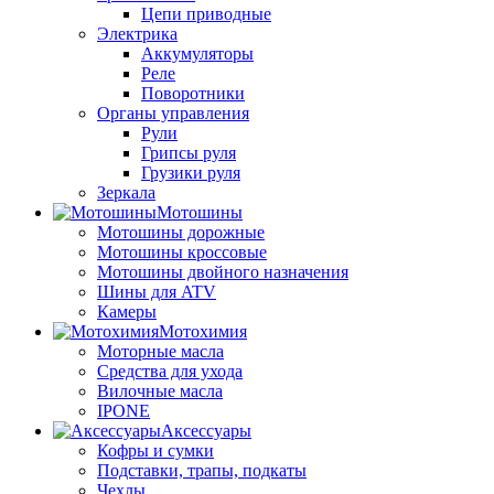
Цепи приводные
Электрика
Аккумуляторы
Реле
Поворотники
Органы управления
Рули
Грипсы руля
Грузики руля
Зеркала
Мотошины
Мотошины дорожные
Мотошины кроссовые
Мотошины двойного назначения
Шины для ATV
Камеры
Мотохимия
Моторные масла
Средства для ухода
Вилочные масла
IPONE
Аксессуары
Кофры и сумки
Подставки, трапы, подкаты
Чехлы