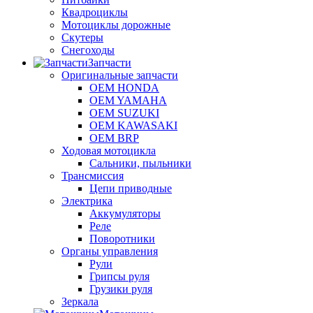
Квадроциклы
Мотоциклы дорожные
Скутеры
Снегоходы
Запчасти
Оригинальные запчасти
OEM HONDA
OEM YAMAHA
OEM SUZUKI
OEM KAWASAKI
OEM BRP
Ходовая мотоцикла
Сальники, пыльники
Трансмиссия
Цепи приводные
Электрика
Аккумуляторы
Реле
Поворотники
Органы управления
Рули
Грипсы руля
Грузики руля
Зеркала