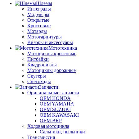
Шлемы
Интегралы
Модуляры
Открытые
Кроссовые
Мотарды
Мотогарнитуры
Визоры и аксессуары
Мототехника
Мотоциклы кроссовые
Питбайки
Квадроциклы
Мотоциклы дорожные
Скутеры
Снегоходы
Запчасти
Оригинальные запчасти
OEM HONDA
OEM YAMAHA
OEM SUZUKI
OEM KAWASAKI
OEM BRP
Ходовая мотоцикла
Сальники, пыльники
Трансмиссия