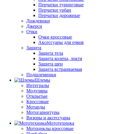
Перчатки туринговые
Перчатки урбан
Перчатки дорожные
Дождевики
Джерси
Очки
Очки кроссовые
Аксессуары для очков
Защита
Защита тела
Защита колена, локтя
Защита шеи
Защита встраиваемая
Подшлемники
Шлемы
Интегралы
Модуляры
Открытые
Кроссовые
Мотарды
Мотогарнитуры
Визоры и аксессуары
Мототехника
Мотоциклы кроссовые
Питбайки