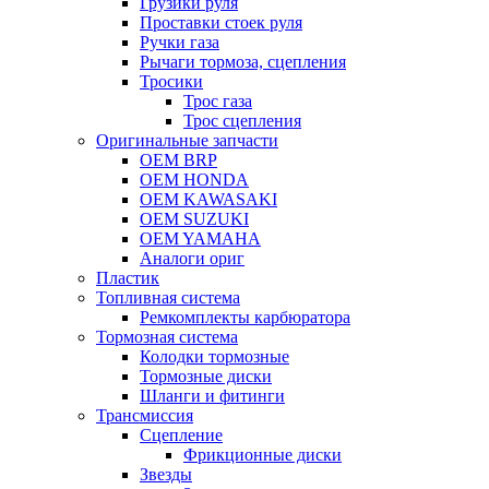
Грузики руля
Проставки стоек руля
Ручки газа
Рычаги тормоза, сцепления
Тросики
Трос газа
Трос сцепления
Оригинальные запчасти
OEM BRP
OEM HONDA
OEM KAWASAKI
OEM SUZUKI
OEM YAMAHA
Аналоги ориг
Пластик
Топливная система
Ремкомплекты карбюратора
Тормозная система
Колодки тормозные
Тормозные диски
Шланги и фитинги
Трансмиссия
Cцепление
Фрикционные диски
Звезды