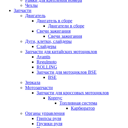
Рамки для крепления номера
Чехлы
Запчасти
Двигатель
Двигатель в сборе
Двигатели в сборе
Свечи зажигания
Свечи зажигания
Дуги, клетки, слайдеры
Слайдеры
Запчасти для китайских мотоциклов
Avantis
Regulmoto
ROLLING
Запчасти для мотоциклов BSE
BSE
Зеркала
Мотозапчасти
Запчасти для кроссовых мотоциклов
Корпус
Топливная система
Карбюратор
Органы управления
Грипсы руля
Грузики руля