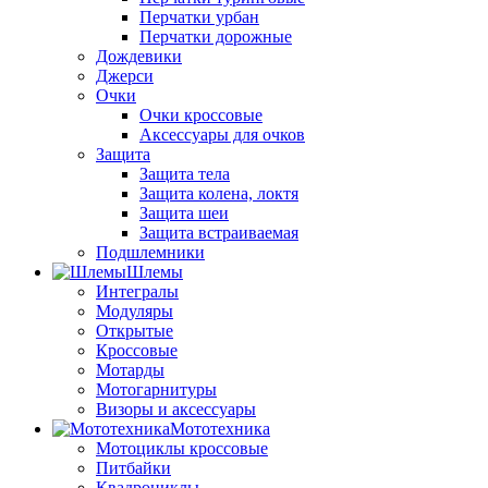
Перчатки урбан
Перчатки дорожные
Дождевики
Джерси
Очки
Очки кроссовые
Аксессуары для очков
Защита
Защита тела
Защита колена, локтя
Защита шеи
Защита встраиваемая
Подшлемники
Шлемы
Интегралы
Модуляры
Открытые
Кроссовые
Мотарды
Мотогарнитуры
Визоры и аксессуары
Мототехника
Мотоциклы кроссовые
Питбайки
Квадроциклы