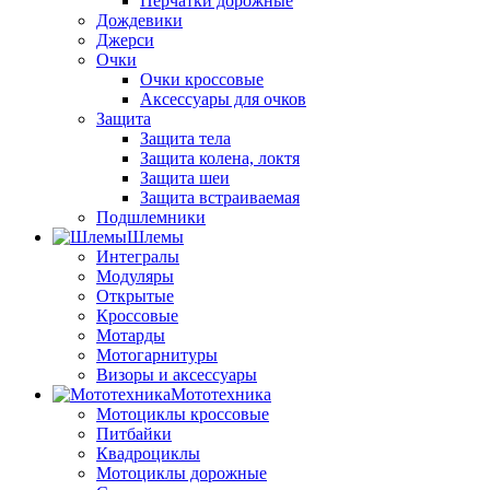
Перчатки дорожные
Дождевики
Джерси
Очки
Очки кроссовые
Аксессуары для очков
Защита
Защита тела
Защита колена, локтя
Защита шеи
Защита встраиваемая
Подшлемники
Шлемы
Интегралы
Модуляры
Открытые
Кроссовые
Мотарды
Мотогарнитуры
Визоры и аксессуары
Мототехника
Мотоциклы кроссовые
Питбайки
Квадроциклы
Мотоциклы дорожные