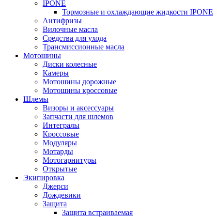
IPONE
Тормозные и охлаждающие жидкости IPONE
Антифризы
Вилочные масла
Средства для ухода
Трансмиссионные масла
Мотошины
Диски колесные
Камеры
Мотошины дорожные
Мотошины кроссовые
Шлемы
Визоры и аксессуары
Запчасти для шлемов
Интегралы
Кроссовые
Модуляры
Мотарды
Мотогарнитуры
Открытые
Экипировка
Джерси
Дождевики
Защита
Защита встраиваемая