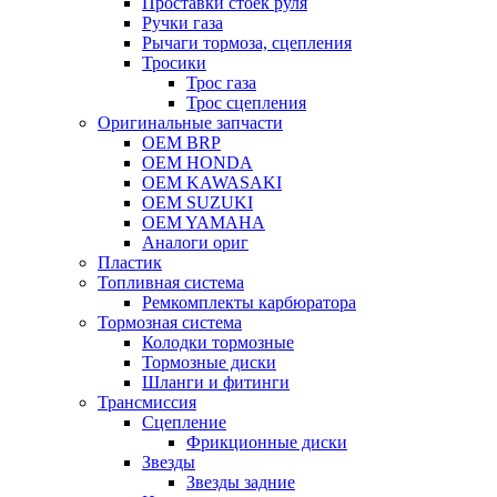
Проставки стоек руля
Ручки газа
Рычаги тормоза, сцепления
Тросики
Трос газа
Трос сцепления
Оригинальные запчасти
OEM BRP
OEM HONDA
OEM KAWASAKI
OEM SUZUKI
OEM YAMAHA
Аналоги ориг
Пластик
Топливная система
Ремкомплекты карбюратора
Тормозная система
Колодки тормозные
Тормозные диски
Шланги и фитинги
Трансмиссия
Cцепление
Фрикционные диски
Звезды
Звезды задние