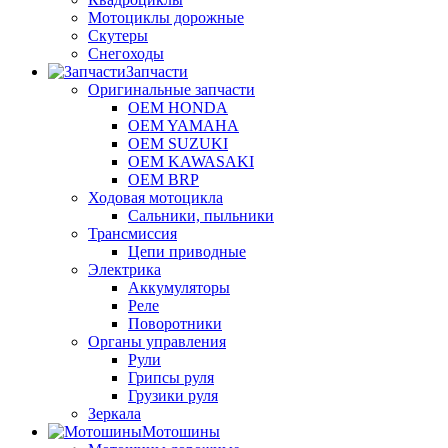
Мотоциклы дорожные
Скутеры
Снегоходы
Запчасти
Оригинальные запчасти
OEM HONDA
OEM YAMAHA
OEM SUZUKI
OEM KAWASAKI
OEM BRP
Ходовая мотоцикла
Сальники, пыльники
Трансмиссия
Цепи приводные
Электрика
Аккумуляторы
Реле
Поворотники
Органы управления
Рули
Грипсы руля
Грузики руля
Зеркала
Мотошины