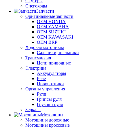
Скутеры
Снегоходы
Запчасти
Оригинальные запчасти
OEM HONDA
OEM YAMAHA
OEM SUZUKI
OEM KAWASAKI
OEM BRP
Ходовая мотоцикла
Сальники, пыльники
Трансмиссия
Цепи приводные
Электрика
Аккумуляторы
Реле
Поворотники
Органы управления
Рули
Грипсы руля
Грузики руля
Зеркала
Мотошины
Мотошины дорожные
Мотошины кроссовые