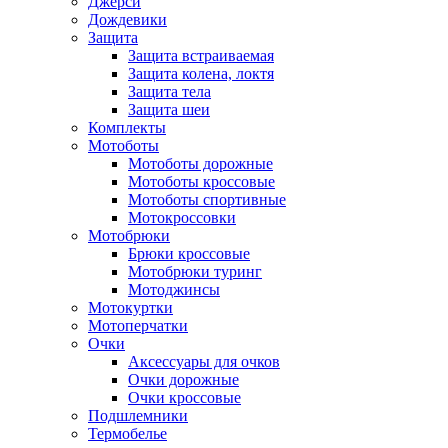
Джерси
Дождевики
Защита
Защита встраиваемая
Защита колена, локтя
Защита тела
Защита шеи
Комплекты
Мотоботы
Мотоботы дорожные
Мотоботы кроссовые
Мотоботы спортивные
Мотокроссовки
Мотобрюки
Брюки кроссовые
Мотобрюки туринг
Мотоджинсы
Мотокуртки
Мотоперчатки
Очки
Аксессуары для очков
Очки дорожные
Очки кроссовые
Подшлемники
Термобелье