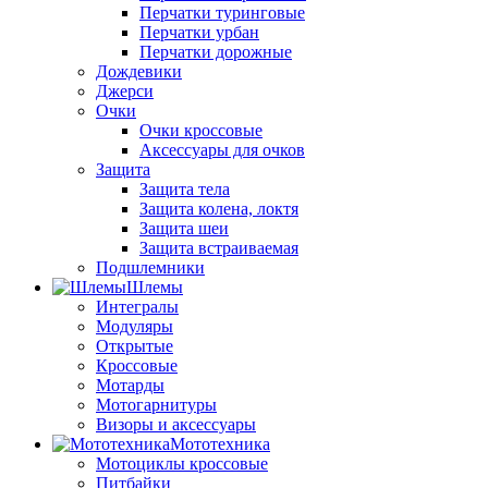
Перчатки туринговые
Перчатки урбан
Перчатки дорожные
Дождевики
Джерси
Очки
Очки кроссовые
Аксессуары для очков
Защита
Защита тела
Защита колена, локтя
Защита шеи
Защита встраиваемая
Подшлемники
Шлемы
Интегралы
Модуляры
Открытые
Кроссовые
Мотарды
Мотогарнитуры
Визоры и аксессуары
Мототехника
Мотоциклы кроссовые
Питбайки