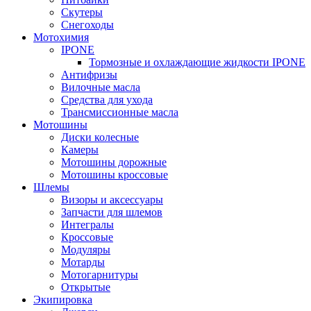
Скутеры
Снегоходы
Мотохимия
IPONE
Тормозные и охлаждающие жидкости IPONE
Антифризы
Вилочные масла
Средства для ухода
Трансмиссионные масла
Мотошины
Диски колесные
Камеры
Мотошины дорожные
Мотошины кроссовые
Шлемы
Визоры и аксессуары
Запчасти для шлемов
Интегралы
Кроссовые
Модуляры
Мотарды
Мотогарнитуры
Открытые
Экипировка