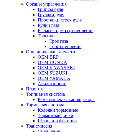
Органы управления
Грипсы руля
Грузики руля
Проставки стоек руля
Ручки газа
Рычаги тормоза, сцепления
Тросики
Трос газа
Трос сцепления
Оригинальные запчасти
OEM BRP
OEM HONDA
OEM KAWASAKI
OEM SUZUKI
OEM YAMAHA
Аналоги ориг
Пластик
Топливная система
Ремкомплекты карбюратора
Тормозная система
Колодки тормозные
Тормозные диски
Шланги и фитинги
Трансмиссия
Cцепление