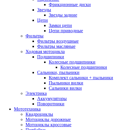
Фрикционные диски
Звезды
Звезды задние
Цепи
Замки цепи
Цепи приводные
Фильтры
Фильтры воздушные
Фильтры масляные
Ходовая мотоцикла
Подшипники
Колесные подшипники
Колесные подшипники
Сальники, пыльники
Комплект сальники + пыльники
Пыльники вилки
Сальники вилки
Электрика
Аккумуляторы
Поворотники
Мототехника
Квадроциклы
Мотоциклы дорожные
Мотоциклы кроссовые
Питбайки