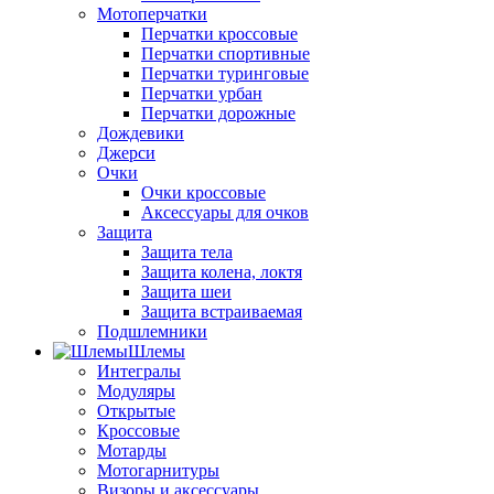
Мотоперчатки
Перчатки кроссовые
Перчатки спортивные
Перчатки туринговые
Перчатки урбан
Перчатки дорожные
Дождевики
Джерси
Очки
Очки кроссовые
Аксессуары для очков
Защита
Защита тела
Защита колена, локтя
Защита шеи
Защита встраиваемая
Подшлемники
Шлемы
Интегралы
Модуляры
Открытые
Кроссовые
Мотарды
Мотогарнитуры
Визоры и аксессуары