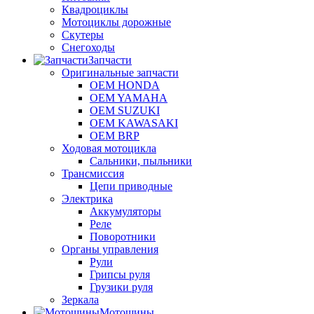
Квадроциклы
Мотоциклы дорожные
Скутеры
Снегоходы
Запчасти
Оригинальные запчасти
OEM HONDA
OEM YAMAHA
OEM SUZUKI
OEM KAWASAKI
OEM BRP
Ходовая мотоцикла
Сальники, пыльники
Трансмиссия
Цепи приводные
Электрика
Аккумуляторы
Реле
Поворотники
Органы управления
Рули
Грипсы руля
Грузики руля
Зеркала
Мотошины