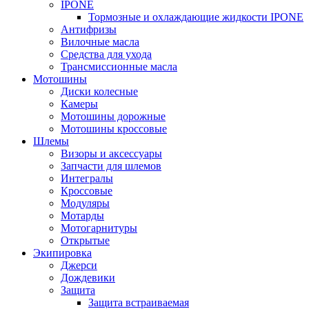
IPONE
Тормозные и охлаждающие жидкости IPONE
Антифризы
Вилочные масла
Средства для ухода
Трансмиссионные масла
Мотошины
Диски колесные
Камеры
Мотошины дорожные
Мотошины кроссовые
Шлемы
Визоры и аксессуары
Запчасти для шлемов
Интегралы
Кроссовые
Модуляры
Мотарды
Мотогарнитуры
Открытые
Экипировка
Джерси
Дождевики
Защита
Защита встраиваемая