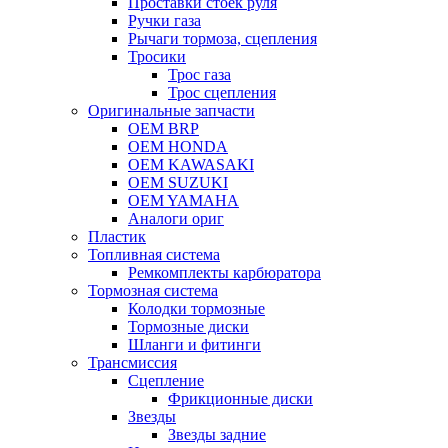
Проставки стоек руля
Ручки газа
Рычаги тормоза, сцепления
Тросики
Трос газа
Трос сцепления
Оригинальные запчасти
OEM BRP
OEM HONDA
OEM KAWASAKI
OEM SUZUKI
OEM YAMAHA
Аналоги ориг
Пластик
Топливная система
Ремкомплекты карбюратора
Тормозная система
Колодки тормозные
Тормозные диски
Шланги и фитинги
Трансмиссия
Cцепление
Фрикционные диски
Звезды
Звезды задние