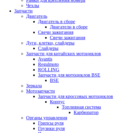
Рамки для крепления номера
Чехлы
Запчасти
Двигатель
Двигатель в сборе
Двигатели в сборе
Свечи зажигания
Свечи зажигания
Дуги, клетки, слайдеры
Слайдеры
Запчасти для китайских мотоциклов
Avantis
Regulmoto
ROLLING
Запчасти для мотоциклов BSE
BSE
Зеркала
Мотозапчасти
Запчасти для кроссовых мотоциклов
Корпус
Топливная система
Карбюратор
Органы управления
Грипсы руля
Грузики руля