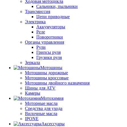
Ходовая мотоцикла
Сальники, пыльники
Трансмиссия
Цепи приводные
Электрика
Аккумуляторы
Реле
Поворотники
Органы управления
Рули
Грипсы руля
Грузики руля
Зеркала
Мотошины
Мотошины дорожные
Мотошины кроссовые
Мотошины двойного назначения
Шины для ATV
Камеры
Мотохимия
Моторные масла
Средства для ухода
Вилочные масла
IPONE
Аксессуары