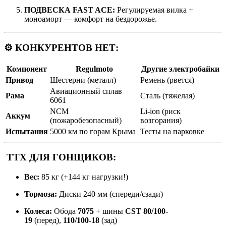
ПОДВЕСКА FAST ACE:
Регулируемая вилка +
моноаморт — комфорт на бездорожье.
⚙️
КОНКУРЕНТОВ НЕТ:
Компонент
Regulmoto
Другие электробайки
Привод
Шестерни (металл)
Ремень (рвется)
Авиационный сплав
Рама
Сталь (тяжелая)
6061
NCM
Li-ion (риск
Аккум
(пожаробезопасный)
возгорания)
Испытания
5000 км по горам Крыма
Тесты на парковке
ТТХ ДЛЯ ГОНЩИКОВ:
Вес:
85 кг (+144 кг нагрузки!)
Тормоза:
Диски 240 мм (спереди/сзади)
Колеса:
Обода
7075
+ шины
CST 80/100-
19
(перед),
110/100-18
(зад)