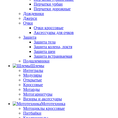
Перчатки урбан
Перчатки дорожные
Дождевики
Джерси
Очки
Очки кроссовые
Аксессуары для очков
Защита
Защита тела
Защита колена, локтя
Защита шеи
Защита встраиваемая
Подшлемники
Шлемы
Интегралы
Модуляры
Открытые
Кроссовые
Мотарды
Мотогарнитуры
Визоры и аксессуары
Мототехника
Мотоциклы кроссовые
Питбайки
Квадроциклы