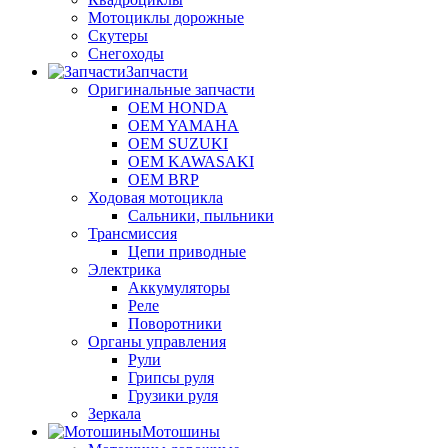
Мотоциклы дорожные
Скутеры
Снегоходы
Запчасти
Оригинальные запчасти
OEM HONDA
OEM YAMAHA
OEM SUZUKI
OEM KAWASAKI
OEM BRP
Ходовая мотоцикла
Сальники, пыльники
Трансмиссия
Цепи приводные
Электрика
Аккумуляторы
Реле
Поворотники
Органы управления
Рули
Грипсы руля
Грузики руля
Зеркала
Мотошины