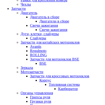
Рамки для крепления номера
Чехлы
Запчасти
Двигатель
Двигатель в сборе
Двигатели в сборе
Свечи зажигания
Свечи зажигания
Дуги, клетки, слайдеры
Слайдеры
Запчасти для китайских мотоциклов
Avantis
Regulmoto
ROLLING
Запчасти для мотоциклов BSE
BSE
Зеркала
Мотозапчасти
Запчасти для кроссовых мотоциклов
Корпус
Топливная система
Карбюратор
Органы управления
Грипсы руля
Грузики руля