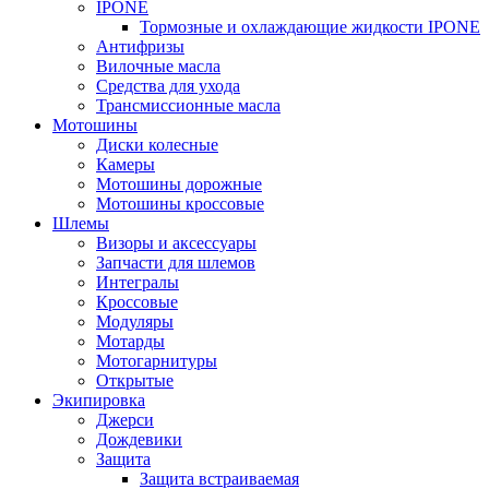
IPONE
Тормозные и охлаждающие жидкости IPONE
Антифризы
Вилочные масла
Средства для ухода
Трансмиссионные масла
Мотошины
Диски колесные
Камеры
Мотошины дорожные
Мотошины кроссовые
Шлемы
Визоры и аксессуары
Запчасти для шлемов
Интегралы
Кроссовые
Модуляры
Мотарды
Мотогарнитуры
Открытые
Экипировка
Джерси
Дождевики
Защита
Защита встраиваемая