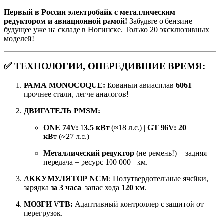
Первый в России электробайк с металлическим
редуктором и авиационной рамой!
Забудьте о бензине —
будущее уже на складе в Ногинске. Только 20 эксклюзивных
моделей!
✅
ТЕХНОЛОГИИ, ОПЕРЕДИВШИЕ ВРЕМЯ:
РАМА MONOCOQUE:
Кованый авиасплав
6061
—
прочнее стали, легче аналогов!
ДВИГАТЕЛЬ PMSM:
ONE 74V: 13.5 кВт
(≈18 л.с.) |
GT 96V: 20
кВт
(≈27 л.с.)
Металлический редуктор
(не ремень!) + задняя
передача = ресурс 100 000+ км.
АККУМУЛЯТОР NCM:
Полутвердотельные ячейки,
зарядка
за 3 часа
, запас хода
120 км
.
МОЗГИ VTB:
Адаптивный контроллер с защитой от
перегрузок.