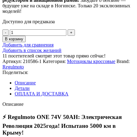
редуктором и авиационной рамой!
Забудьте о бензине —
будущее уже на складе в Ногинске. Только 20 эксклюзивных
моделей!
Доступно для предзаказа
Количество
товара
В корзину
Мотоцикл
Добавить для сравнения
Regulmoto
Добавить в список желаний
ONE
11
посетителей смотрят этот товар прямо сейчас!
74V
Артикул:
210586-1
Категория:
Мотоциклы кроссовые
Brand:
50AH,
Regulmoto
Электрический,
Поделиться:
цвет
Камуфляж,
Описание
210586-
Детали
1
ОПЛАТА И ДОСТАВКА
Описание
⚡
Regulmoto ONE 74V 50AH: Электрическая
Революция 2025года! Испытано 5000 км в
Крыму!