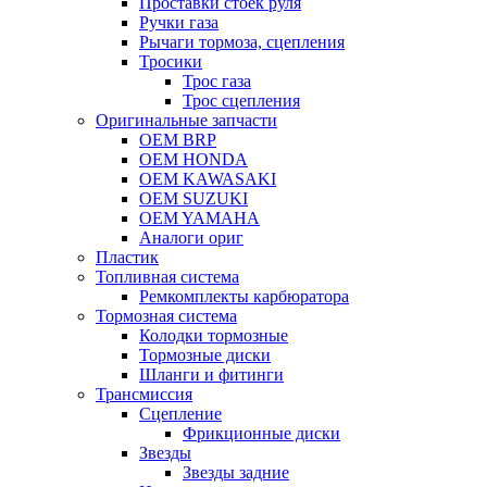
Проставки стоек руля
Ручки газа
Рычаги тормоза, сцепления
Тросики
Трос газа
Трос сцепления
Оригинальные запчасти
OEM BRP
OEM HONDA
OEM KAWASAKI
OEM SUZUKI
OEM YAMAHA
Аналоги ориг
Пластик
Топливная система
Ремкомплекты карбюратора
Тормозная система
Колодки тормозные
Тормозные диски
Шланги и фитинги
Трансмиссия
Cцепление
Фрикционные диски
Звезды
Звезды задние