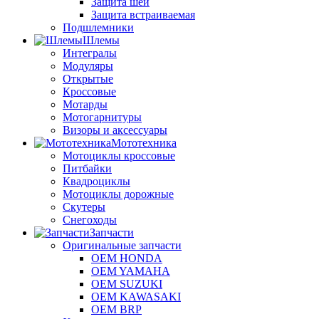
Защита шеи
Защита встраиваемая
Подшлемники
Шлемы
Интегралы
Модуляры
Открытые
Кроссовые
Мотарды
Мотогарнитуры
Визоры и аксессуары
Мототехника
Мотоциклы кроссовые
Питбайки
Квадроциклы
Мотоциклы дорожные
Скутеры
Снегоходы
Запчасти
Оригинальные запчасти
OEM HONDA
OEM YAMAHA
OEM SUZUKI
OEM KAWASAKI
OEM BRP