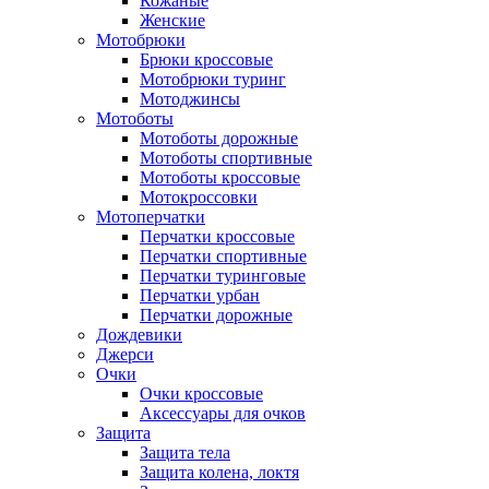
Кожаные
Женские
Мотобрюки
Брюки кроссовые
Мотобрюки туринг
Мотоджинсы
Мотоботы
Мотоботы дорожные
Мотоботы спортивные
Мотоботы кроссовые
Мотокроссовки
Мотоперчатки
Перчатки кроссовые
Перчатки спортивные
Перчатки туринговые
Перчатки урбан
Перчатки дорожные
Дождевики
Джерси
Очки
Очки кроссовые
Аксессуары для очков
Защита
Защита тела
Защита колена, локтя