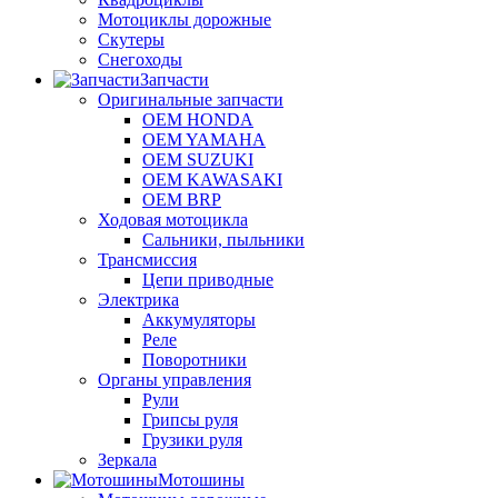
Мотоциклы дорожные
Скутеры
Снегоходы
Запчасти
Оригинальные запчасти
OEM HONDA
OEM YAMAHA
OEM SUZUKI
OEM KAWASAKI
OEM BRP
Ходовая мотоцикла
Сальники, пыльники
Трансмиссия
Цепи приводные
Электрика
Аккумуляторы
Реле
Поворотники
Органы управления
Рули
Грипсы руля
Грузики руля
Зеркала
Мотошины