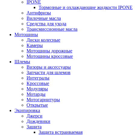
IPONE
Тормозные и охлаждающие жидкости IPONE
Антифризы
Вилочные масла
Средства для ухода
Трансмиссионные масла
Мотошины
Диски колесные
Камеры
Мотошины дорожные
Мотошины кроссовые
Шлемы
Визоры и аксессуары
Запчасти для шлемов
Интегралы
Кроссовые
Модуляры
Мотарды
Мотогарнитуры
Открытые
Экипировка
Джерси
Дождевики
Защита
Защита встраиваемая