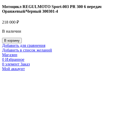
Мотоцикл REGULMOTO Sport-003 PR 300 6 передач
Оранжевый/Черный 300301-4
218 000
₽
В наличии
Количество
В корзину
товара
Добавить для сравнения
Мотоцикл
Добавить в список желаний
REGULMOTO
Магазин
Sport-
0
Избранное
003
0
элемент
Заказ
PR
Мой аккаунт
300
6
передач
Оранжевый/
Черный
300301-
4