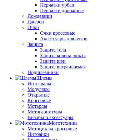
Перчатки урбан
Перчатки дорожные
Дождевики
Джерси
Очки
Очки кроссовые
Аксессуары для очков
Защита
Защита тела
Защита колена, локтя
Защита шеи
Защита встраиваемая
Подшлемники
Шлемы
Интегралы
Модуляры
Открытые
Кроссовые
Мотарды
Мотогарнитуры
Визоры и аксессуары
Мототехника
Мотоциклы кроссовые
Питбайки
Квадроциклы