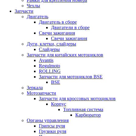
Рамки для крепления номера
Чехлы
Запчасти
Двигатель
Двигатель в сборе
Двигатели в сборе
Свечи зажигания
Свечи зажигания
Дуги, клетки, слайдеры
Слайдеры
Запчасти для китайских мотоциклов
Avantis
Regulmoto
ROLLING
Запчасти для мотоциклов BSE
BSE
Зеркала
Мотозапчасти
Запчасти для кроссовых мотоциклов
Корпус
Топливная система
Карбюратор
Органы управления
Грипсы руля
Грузики руля