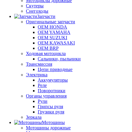
Мотоциклы дорожные
Скутеры
Снегоходы
Запчасти
Оригинальные запчасти
OEM HONDA
OEM YAMAHA
OEM SUZUKI
OEM KAWASAKI
OEM BRP
Ходовая мотоцикла
Сальники, пыльники
Трансмиссия
Цепи приводные
Электрика
Аккумуляторы
Реле
Поворотники
Органы управления
Рули
Грипсы руля
Грузики руля
Зеркала
Мотошины
Мотошины дорожные