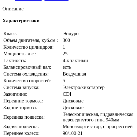
Черный
300301-
Описание
4
Характеристики
Класс:
Эндуро
Объем двигателя, куб.см.:
300
Количество цилиндров:
1
Мощность, л.с.:
25
Тактность:
4-x тактный
Балансировочный вал:
есть
Система охлаждения:
Воздушная
Количество скоростей:
5
Система запуска:
Электро/кикстартер
Зажигание:
CDI
Передние тормоза:
Дисковые
Задние тормоза:
Дисковые
Телескопическая, гидравлическая
Передняя подвеска:
перевернутого типа 940мм
Задняя подвеска:
Моноамортизатор, с прогрессией
Переднее колесо:
90/100-21