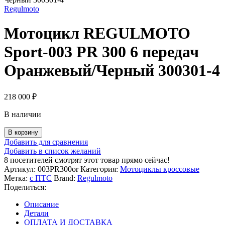
Regulmoto
Мотоцикл REGULMOTO
Sport-003 PR 300 6 передач
Оранжевый/Черный 300301-4
218 000
₽
В наличии
Количество
В корзину
товара
Добавить для сравнения
Мотоцикл
Добавить в список желаний
REGULMOTO
8
посетителей смотрят этот товар прямо сейчас!
Sport-
Артикул:
003PR300or
Категория:
Мотоциклы кроссовые
003
Метка:
с ПТС
Brand:
Regulmoto
PR
Поделиться:
300
6
Описание
передач
Детали
Оранжевый/
ОПЛАТА И ДОСТАВКА