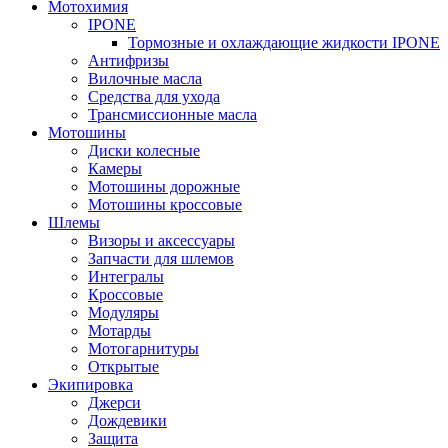
Мотохимия
IPONE
Тормозные и охлаждающие жидкости IPONE
Антифризы
Вилочные масла
Средства для ухода
Трансмиссионные масла
Мотошины
Диски колесные
Камеры
Мотошины дорожные
Мотошины кроссовые
Шлемы
Визоры и аксессуары
Запчасти для шлемов
Интегралы
Кроссовые
Модуляры
Мотарды
Мотогарнитуры
Открытые
Экипировка
Джерси
Дождевики
Защита