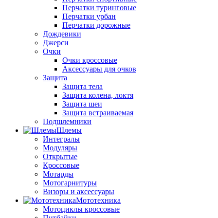
Перчатки туринговые
Перчатки урбан
Перчатки дорожные
Дождевики
Джерси
Очки
Очки кроссовые
Аксессуары для очков
Защита
Защита тела
Защита колена, локтя
Защита шеи
Защита встраиваемая
Подшлемники
Шлемы
Интегралы
Модуляры
Открытые
Кроссовые
Мотарды
Мотогарнитуры
Визоры и аксессуары
Мототехника
Мотоциклы кроссовые
Питбайки