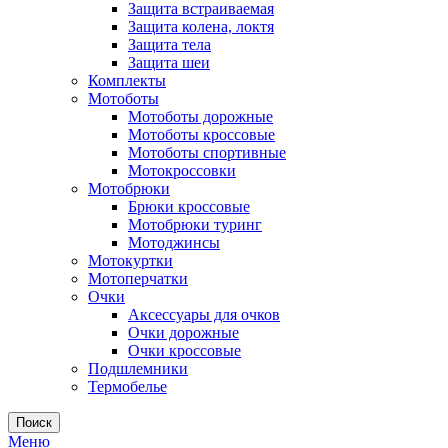
Защита встраиваемая
Защита колена, локтя
Защита тела
Защита шеи
Комплекты
Мотоботы
Мотоботы дорожные
Мотоботы кроссовые
Мотоботы спортивные
Мотокроссовки
Мотобрюки
Брюки кроссовые
Мотобрюки туринг
Мотоджинсы
Мотокуртки
Мотоперчатки
Очки
Аксессуары для очков
Очки дорожные
Очки кроссовые
Подшлемники
Термобелье
Поиск
Меню