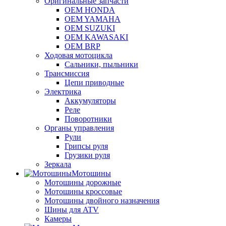
Оригинальные запчасти
OEM HONDA
OEM YAMAHA
OEM SUZUKI
OEM KAWASAKI
OEM BRP
Ходовая мотоцикла
Сальники, пыльники
Трансмиссия
Цепи приводные
Электрика
Аккумуляторы
Реле
Поворотники
Органы управления
Рули
Грипсы руля
Грузики руля
Зеркала
Мотошины
Мотошины дорожные
Мотошины кроссовые
Мотошины двойного назначения
Шины для ATV
Камеры