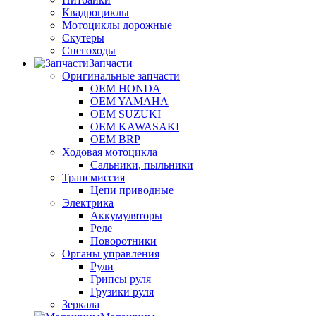
Квадроциклы
Мотоциклы дорожные
Скутеры
Снегоходы
Запчасти
Оригинальные запчасти
OEM HONDA
OEM YAMAHA
OEM SUZUKI
OEM KAWASAKI
OEM BRP
Ходовая мотоцикла
Сальники, пыльники
Трансмиссия
Цепи приводные
Электрика
Аккумуляторы
Реле
Поворотники
Органы управления
Рули
Грипсы руля
Грузики руля
Зеркала