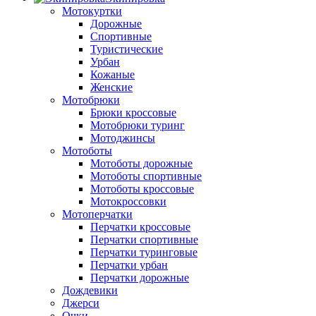
Мотокуртки
Дорожные
Спортивные
Туристические
Урбан
Кожаные
Женские
Мотобрюки
Брюки кроссовые
Мотобрюки туринг
Мотоджинсы
Мотоботы
Мотоботы дорожные
Мотоботы спортивные
Мотоботы кроссовые
Мотокроссовки
Мотоперчатки
Перчатки кроссовые
Перчатки спортивные
Перчатки туринговые
Перчатки урбан
Перчатки дорожные
Дождевики
Джерси
Очки