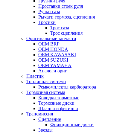
Грузики руля
Проставки стоек руля
Ручки газа
Рычаги тормоза, сцепления
Тросики
Трос газа
Трос сцепления
Оригинальные запчасти
OEM BRP
OEM HONDA
OEM KAWASAKI
OEM SUZUKI
OEM YAMAHA
Аналоги ориг
Пластик
Топливная система
Ремкомплекты карбюратора
Тормозная система
Колодки тормозные
Тормозные диски
Шланги и фитинги
Трансмиссия
Cцепление
Фрикционные диски
Звезды