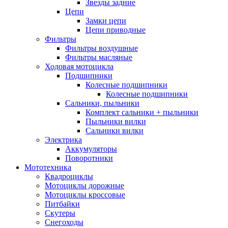
Звезды задние
Цепи
Замки цепи
Цепи приводные
Фильтры
Фильтры воздушные
Фильтры масляные
Ходовая мотоцикла
Подшипники
Колесные подшипники
Колесные подшипники
Сальники, пыльники
Комплект сальники + пыльники
Пыльники вилки
Сальники вилки
Электрика
Аккумуляторы
Поворотники
Мототехника
Квадроциклы
Мотоциклы дорожные
Мотоциклы кроссовые
Питбайки
Скутеры
Снегоходы