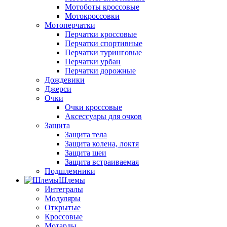
Мотоботы кроссовые
Мотокроссовки
Мотоперчатки
Перчатки кроссовые
Перчатки спортивные
Перчатки туринговые
Перчатки урбан
Перчатки дорожные
Дождевики
Джерси
Очки
Очки кроссовые
Аксессуары для очков
Защита
Защита тела
Защита колена, локтя
Защита шеи
Защита встраиваемая
Подшлемники
Шлемы
Интегралы
Модуляры
Открытые
Кроссовые
Мотарды