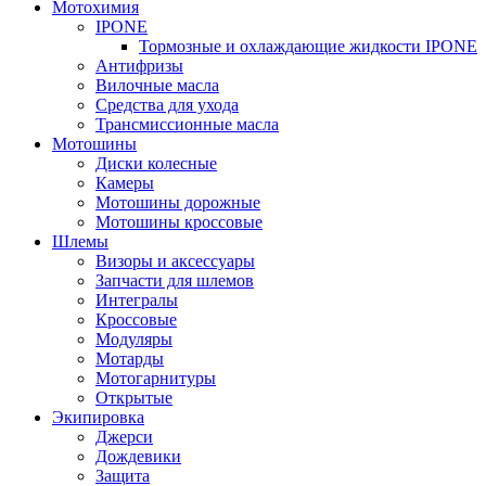
Мотохимия
IPONE
Тормозные и охлаждающие жидкости IPONE
Антифризы
Вилочные масла
Средства для ухода
Трансмиссионные масла
Мотошины
Диски колесные
Камеры
Мотошины дорожные
Мотошины кроссовые
Шлемы
Визоры и аксессуары
Запчасти для шлемов
Интегралы
Кроссовые
Модуляры
Мотарды
Мотогарнитуры
Открытые
Экипировка
Джерси
Дождевики
Защита