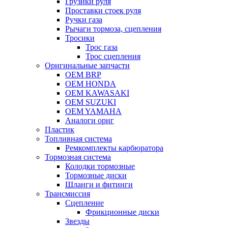
Грузики руля
Проставки стоек руля
Ручки газа
Рычаги тормоза, сцепления
Тросики
Трос газа
Трос сцепления
Оригинальные запчасти
OEM BRP
OEM HONDA
OEM KAWASAKI
OEM SUZUKI
OEM YAMAHA
Аналоги ориг
Пластик
Топливная система
Ремкомплекты карбюратора
Тормозная система
Колодки тормозные
Тормозные диски
Шланги и фитинги
Трансмиссия
Cцепление
Фрикционные диски
Звезды