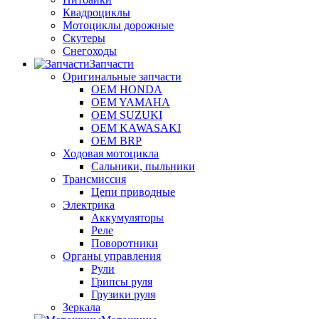
Квадроциклы
Мотоциклы дорожные
Скутеры
Снегоходы
Запчасти
Оригинальные запчасти
OEM HONDA
OEM YAMAHA
OEM SUZUKI
OEM KAWASAKI
OEM BRP
Ходовая мотоцикла
Сальники, пыльники
Трансмиссия
Цепи приводные
Электрика
Аккумуляторы
Реле
Поворотники
Органы управления
Рули
Грипсы руля
Грузики руля
Зеркала