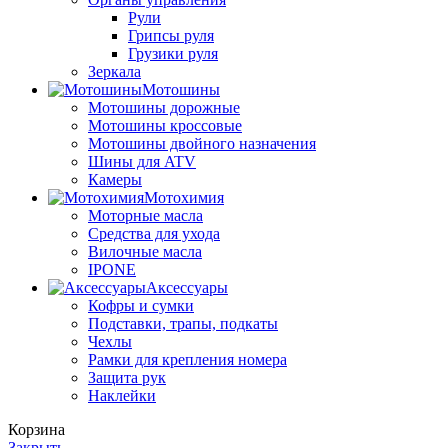
Рули
Грипсы руля
Грузики руля
Зеркала
Мотошины
Мотошины дорожные
Мотошины кроссовые
Мотошины двойного назначения
Шины для ATV
Камеры
Мотохимия
Моторные масла
Средства для ухода
Вилочные масла
IPONE
Аксессуары
Кофры и сумки
Подставки, трапы, подкаты
Чехлы
Рамки для крепления номера
Защита рук
Наклейки
Корзина
Закрыть