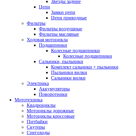
Звезды задние
Цепи
Замки цепи
Цепи приводные
Фильтры
Фильтры воздушные
Фильтры масляные
Ходовая мотоцикла
Подшипники
Колесные подшипники
Колесные подшипники
Сальники, пыльники
Комплект сальники + пыльники
Пыльники вилки
Сальники вилки
Электрика
Аккумуляторы
Поворотники
Мототехника
Квадроциклы
Мотоциклы дорожные
Мотоциклы кроссовые
Питбайки
Скутеры
Снегоходы