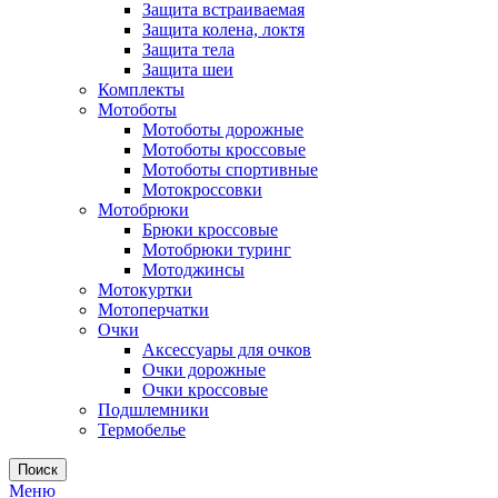
Защита встраиваемая
Защита колена, локтя
Защита тела
Защита шеи
Комплекты
Мотоботы
Мотоботы дорожные
Мотоботы кроссовые
Мотоботы спортивные
Мотокроссовки
Мотобрюки
Брюки кроссовые
Мотобрюки туринг
Мотоджинсы
Мотокуртки
Мотоперчатки
Очки
Аксессуары для очков
Очки дорожные
Очки кроссовые
Подшлемники
Термобелье
Поиск
Меню