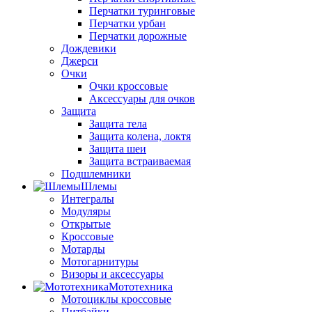
Перчатки туринговые
Перчатки урбан
Перчатки дорожные
Дождевики
Джерси
Очки
Очки кроссовые
Аксессуары для очков
Защита
Защита тела
Защита колена, локтя
Защита шеи
Защита встраиваемая
Подшлемники
Шлемы
Интегралы
Модуляры
Открытые
Кроссовые
Мотарды
Мотогарнитуры
Визоры и аксессуары
Мототехника
Мотоциклы кроссовые
Питбайки