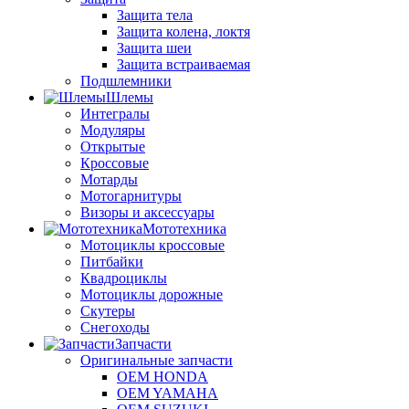
Защита тела
Защита колена, локтя
Защита шеи
Защита встраиваемая
Подшлемники
Шлемы
Интегралы
Модуляры
Открытые
Кроссовые
Мотарды
Мотогарнитуры
Визоры и аксессуары
Мототехника
Мотоциклы кроссовые
Питбайки
Квадроциклы
Мотоциклы дорожные
Скутеры
Снегоходы
Запчасти
Оригинальные запчасти
OEM HONDA
OEM YAMAHA