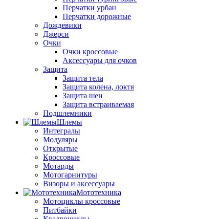
Перчатки урбан
Перчатки дорожные
Дождевики
Джерси
Очки
Очки кроссовые
Аксессуары для очков
Защита
Защита тела
Защита колена, локтя
Защита шеи
Защита встраиваемая
Подшлемники
Шлемы
Интегралы
Модуляры
Открытые
Кроссовые
Мотарды
Мотогарнитуры
Визоры и аксессуары
Мототехника
Мотоциклы кроссовые
Питбайки
Квадроциклы