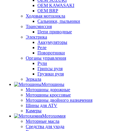
OEM SUZUKI
OEM KAWASAKI
OEM BRP
Ходовая мотоцикла
Сальники, пыльники
Трансмиссия
Цепи приводные
Электрика
Аккумуляторы
Реле
Поворотники
Органы управления
Рули
Грипсы руля
Грузики руля
Зеркала
Мотошины
Мотошины дорожные
Мотошины кроссовые
Мотошины двойного назначения
Шины для ATV
Камеры
Мотохимия
Моторные масла
Средства для ухода