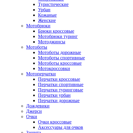
Туристические
Урбан
Кожаные
Женские
Мотобрюки
Брюки кроссовые
Мотобрюки туринг
Мотоджинсы
Мотоботы
Мотоботы дорожные
Мотоботы спортивные
Мотоботы кроссовые
Мотокроссовки
Мотоперчатки
Перчатки кроссовые
Перчатки спортивные
Перчатки туринговые
Перчатки урбан
Перчатки дорожные
Дождевики
Джерси
Очки
Очки кроссовые
Аксессуары для очков
Защита