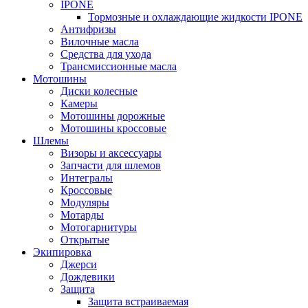
IPONE
Тормозные и охлаждающие жидкости IPONE
Антифризы
Вилочные масла
Средства для ухода
Трансмиссионные масла
Мотошины
Диски колесные
Камеры
Мотошины дорожные
Мотошины кроссовые
Шлемы
Визоры и аксессуары
Запчасти для шлемов
Интегралы
Кроссовые
Модуляры
Мотарды
Мотогарнитуры
Открытые
Экипировка
Джерси
Дождевики
Защита
Защита встраиваемая