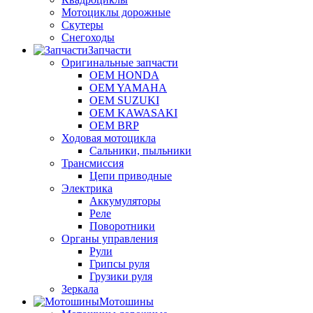
Мотоциклы дорожные
Скутеры
Снегоходы
Запчасти
Оригинальные запчасти
OEM HONDA
OEM YAMAHA
OEM SUZUKI
OEM KAWASAKI
OEM BRP
Ходовая мотоцикла
Сальники, пыльники
Трансмиссия
Цепи приводные
Электрика
Аккумуляторы
Реле
Поворотники
Органы управления
Рули
Грипсы руля
Грузики руля
Зеркала
Мотошины