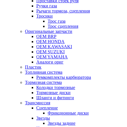
Проставки стоек руля
Ручки газа
Рычаги тормоза, сцепления
Тросики
Трос газа
Трос сцепления
Оригинальные запчасти
OEM BRP
OEM HONDA
OEM KAWASAKI
OEM SUZUKI
OEM YAMAHA
Аналоги ориг
Пластик
Топливная система
Ремкомплекты карбюратора
Тормозная система
Колодки тормозные
Тормозные диски
Шланги и фитинги
Трансмиссия
Cцепление
Фрикционные диски
Звезды
Звезды задние