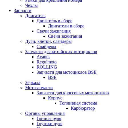
Рамки для крепления номера
Чехлы
Запчасти
Двигатель
Двигатель в сборе
Двигатели в сборе
Свечи зажигания
Свечи зажигания
Дуги, клетки, слайдеры
Слайдеры
Запчасти для китайских мотоциклов
Avantis
Regulmoto
ROLLING
Запчасти для мотоциклов BSE
BSE
Зеркала
Мотозапчасти
Запчасти для кроссовых мотоциклов
Корпус
Топливная система
Карбюратор
Органы управления
Грипсы руля
Грузики руля