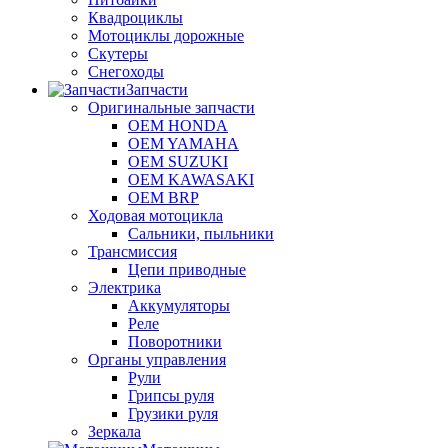
Квадроциклы
Мотоциклы дорожные
Скутеры
Снегоходы
Запчасти
Оригинальные запчасти
OEM HONDA
OEM YAMAHA
OEM SUZUKI
OEM KAWASAKI
OEM BRP
Ходовая мотоцикла
Сальники, пыльники
Трансмиссия
Цепи приводные
Электрика
Аккумуляторы
Реле
Поворотники
Органы управления
Рули
Грипсы руля
Грузики руля
Зеркала