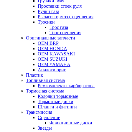
Грузики руля
Проставки стоек руля
Ручки газа
Рычаги тормоза, сцепления
Тросики
Трос газа
Трос сцепления
Оригинальные запчасти
OEM BRP
OEM HONDA
OEM KAWASAKI
OEM SUZUKI
OEM YAMAHA
Аналоги ориг
Пластик
Топливная система
Ремкомплекты карбюратора
Тормозная система
Колодки тормозные
Тормозные диски
Шланги и фитинги
Трансмиссия
Cцепление
Фрикционные диски
Звезды