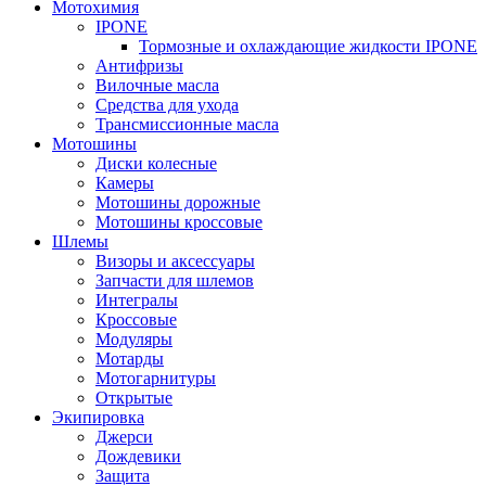
Мотохимия
IPONE
Тормозные и охлаждающие жидкости IPONE
Антифризы
Вилочные масла
Средства для ухода
Трансмиссионные масла
Мотошины
Диски колесные
Камеры
Мотошины дорожные
Мотошины кроссовые
Шлемы
Визоры и аксессуары
Запчасти для шлемов
Интегралы
Кроссовые
Модуляры
Мотарды
Мотогарнитуры
Открытые
Экипировка
Джерси
Дождевики
Защита