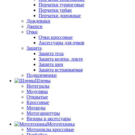
Перчатки туринговые
Перчатки урбан
Перчатки дорожные
Дождевики
Джерси
Очки
Очки кроссовые
Аксессуары для очков
Защита
Защита тела
Защита колена, локтя
Защита шеи
Защита встраиваемая
Подшлемники
Шлемы
Интегралы
Модуляры
Открытые
Кроссовые
Мотарды
Мотогарнитуры
Визоры и аксессуары
Мототехника
Мотоциклы кроссовые
Питбайки