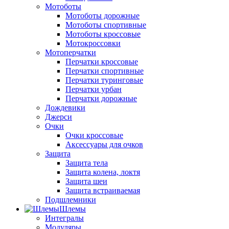
Мотоботы
Мотоботы дорожные
Мотоботы спортивные
Мотоботы кроссовые
Мотокроссовки
Мотоперчатки
Перчатки кроссовые
Перчатки спортивные
Перчатки туринговые
Перчатки урбан
Перчатки дорожные
Дождевики
Джерси
Очки
Очки кроссовые
Аксессуары для очков
Защита
Защита тела
Защита колена, локтя
Защита шеи
Защита встраиваемая
Подшлемники
Шлемы
Интегралы
Модуляры