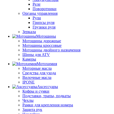
Реле
Поворотники
Органы управления
Рули
Грипсы руля
Грузики руля
Зеркала
Мотошины
Мотошины дорожные
Мотошины кроссовые
Мотошины двойного назначения
Шины для ATV
Камеры
Мотохимия
Моторные масла
Средства для ухода
Вилочные масла
IPONE
Аксессуары
Кофры и сумки
Подставки, трапы, подкаты
Чехлы
Рамки для крепления номера
Защита рук