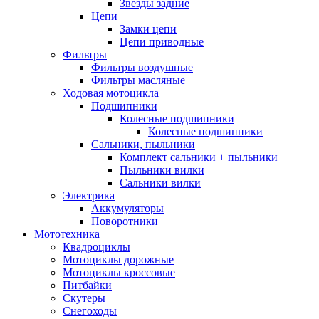
Звезды задние
Цепи
Замки цепи
Цепи приводные
Фильтры
Фильтры воздушные
Фильтры масляные
Ходовая мотоцикла
Подшипники
Колесные подшипники
Колесные подшипники
Сальники, пыльники
Комплект сальники + пыльники
Пыльники вилки
Сальники вилки
Электрика
Аккумуляторы
Поворотники
Мототехника
Квадроциклы
Мотоциклы дорожные
Мотоциклы кроссовые
Питбайки
Скутеры
Снегоходы