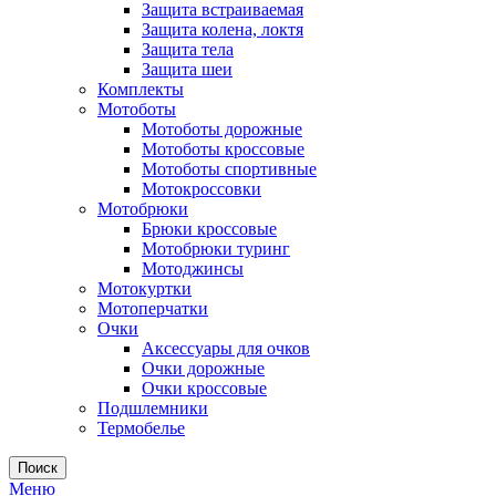
Защита встраиваемая
Защита колена, локтя
Защита тела
Защита шеи
Комплекты
Мотоботы
Мотоботы дорожные
Мотоботы кроссовые
Мотоботы спортивные
Мотокроссовки
Мотобрюки
Брюки кроссовые
Мотобрюки туринг
Мотоджинсы
Мотокуртки
Мотоперчатки
Очки
Аксессуары для очков
Очки дорожные
Очки кроссовые
Подшлемники
Термобелье
Поиск
Меню