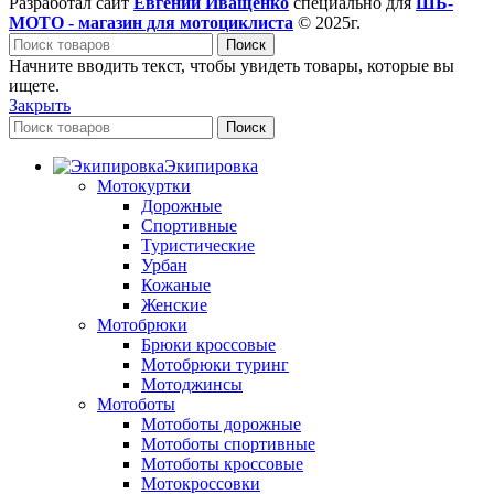
Разработал сайт
Евгений Иващенко
специально для
ШБ-
МОТО - магазин для мотоциклиста
© 2025г.
Поиск
Начните вводить текст, чтобы увидеть товары, которые вы
ищете.
Закрыть
Поиск
Экипировка
Мотокуртки
Дорожные
Спортивные
Туристические
Урбан
Кожаные
Женские
Мотобрюки
Брюки кроссовые
Мотобрюки туринг
Мотоджинсы
Мотоботы
Мотоботы дорожные
Мотоботы спортивные
Мотоботы кроссовые
Мотокроссовки