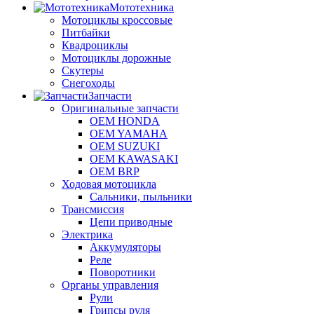
Мототехника
Мотоциклы кроссовые
Питбайки
Квадроциклы
Мотоциклы дорожные
Скутеры
Снегоходы
Запчасти
Оригинальные запчасти
OEM HONDA
OEM YAMAHA
OEM SUZUKI
OEM KAWASAKI
OEM BRP
Ходовая мотоцикла
Сальники, пыльники
Трансмиссия
Цепи приводные
Электрика
Аккумуляторы
Реле
Поворотники
Органы управления
Рули
Грипсы руля