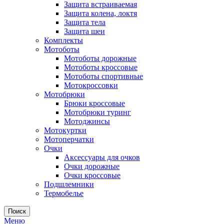
Защита встраиваемая
Защита колена, локтя
Защита тела
Защита шеи
Комплекты
Мотоботы
Мотоботы дорожные
Мотоботы кроссовые
Мотоботы спортивные
Мотокроссовки
Мотобрюки
Брюки кроссовые
Мотобрюки туринг
Мотоджинсы
Мотокуртки
Мотоперчатки
Очки
Аксессуары для очков
Очки дорожные
Очки кроссовые
Подшлемники
Термобелье
Поиск
Меню