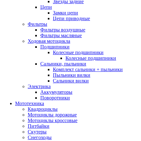
Звезды задние
Цепи
Замки цепи
Цепи приводные
Фильтры
Фильтры воздушные
Фильтры масляные
Ходовая мотоцикла
Подшипники
Колесные подшипники
Колесные подшипники
Сальники, пыльники
Комплект сальники + пыльники
Пыльники вилки
Сальники вилки
Электрика
Аккумуляторы
Поворотники
Мототехника
Квадроциклы
Мотоциклы дорожные
Мотоциклы кроссовые
Питбайки
Скутеры
Снегоходы