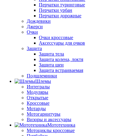
Перчатки туринговые
Перчатки урбан
Перчатки дорожные
Дождевики
Джерси
Очки
Очки кроссовые
Аксессуары для очков
Защита
Защита тела
Защита колена, локтя
Защита шеи
Защита встраиваемая
Подшлемники
Шлемы
Интегралы
Модуляры
Открытые
Кроссовые
Мотарды
Мотогарнитуры
Визоры и аксессуары
Мототехника
Мотоциклы кроссовые
Питбайки