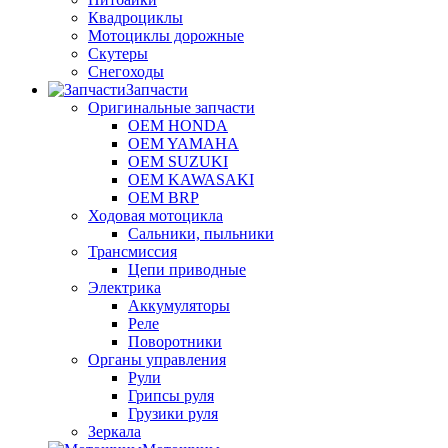
Квадроциклы
Мотоциклы дорожные
Скутеры
Снегоходы
Запчасти
Оригинальные запчасти
OEM HONDA
OEM YAMAHA
OEM SUZUKI
OEM KAWASAKI
OEM BRP
Ходовая мотоцикла
Сальники, пыльники
Трансмиссия
Цепи приводные
Электрика
Аккумуляторы
Реле
Поворотники
Органы управления
Рули
Грипсы руля
Грузики руля
Зеркала