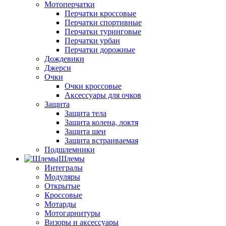
Мотоперчатки
Перчатки кроссовые
Перчатки спортивные
Перчатки туринговые
Перчатки урбан
Перчатки дорожные
Дождевики
Джерси
Очки
Очки кроссовые
Аксессуары для очков
Защита
Защита тела
Защита колена, локтя
Защита шеи
Защита встраиваемая
Подшлемники
Шлемы
Интегралы
Модуляры
Открытые
Кроссовые
Мотарды
Мотогарнитуры
Визоры и аксессуары