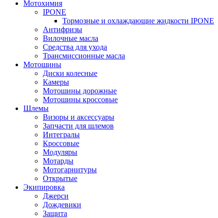
Мотохимия
IPONE
Тормозные и охлаждающие жидкости IPONE
Антифризы
Вилочные масла
Средства для ухода
Трансмиссионные масла
Мотошины
Диски колесные
Камеры
Мотошины дорожные
Мотошины кроссовые
Шлемы
Визоры и аксессуары
Запчасти для шлемов
Интегралы
Кроссовые
Модуляры
Мотарды
Мотогарнитуры
Открытые
Экипировка
Джерси
Дождевики
Защита