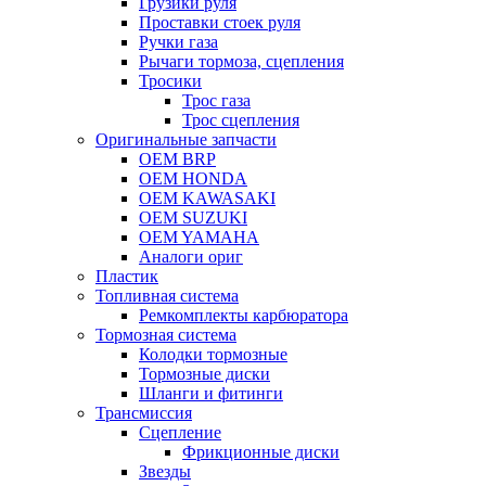
Грузики руля
Проставки стоек руля
Ручки газа
Рычаги тормоза, сцепления
Тросики
Трос газа
Трос сцепления
Оригинальные запчасти
OEM BRP
OEM HONDA
OEM KAWASAKI
OEM SUZUKI
OEM YAMAHA
Аналоги ориг
Пластик
Топливная система
Ремкомплекты карбюратора
Тормозная система
Колодки тормозные
Тормозные диски
Шланги и фитинги
Трансмиссия
Cцепление
Фрикционные диски
Звезды