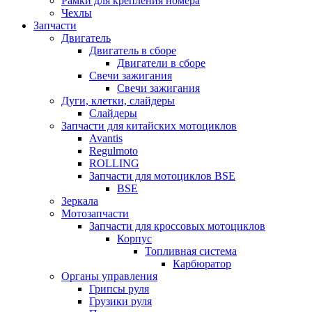
Рамки для крепления номера
Чехлы
Запчасти
Двигатель
Двигатель в сборе
Двигатели в сборе
Свечи зажигания
Свечи зажигания
Дуги, клетки, слайдеры
Слайдеры
Запчасти для китайских мотоциклов
Avantis
Regulmoto
ROLLING
Запчасти для мотоциклов BSE
BSE
Зеркала
Мотозапчасти
Запчасти для кроссовых мотоциклов
Корпус
Топливная система
Карбюратор
Органы управления
Грипсы руля
Грузики руля