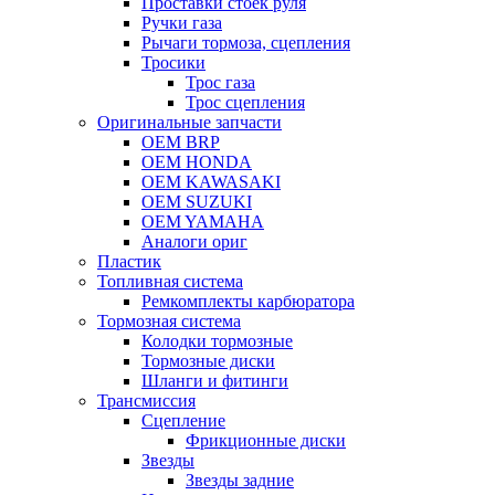
Проставки стоек руля
Ручки газа
Рычаги тормоза, сцепления
Тросики
Трос газа
Трос сцепления
Оригинальные запчасти
OEM BRP
OEM HONDA
OEM KAWASAKI
OEM SUZUKI
OEM YAMAHA
Аналоги ориг
Пластик
Топливная система
Ремкомплекты карбюратора
Тормозная система
Колодки тормозные
Тормозные диски
Шланги и фитинги
Трансмиссия
Cцепление
Фрикционные диски
Звезды
Звезды задние