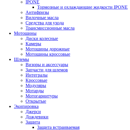
IPONE
Тормозные и охлаждающие жидкости IPONE
Антифризы
Вилочные масла
Средства для ухода
Трансмиссионные масла
Мотошины
Диски колесные
Камеры
Мотошины дорожные
Мотошины кроссовые
Шлемы
Визоры и аксессуары
Запчасти для шлемов
Интегралы
Кроссовые
Модуляры
Мотарды
Мотогарнитуры
Открытые
Экипировка
Джерси
Дождевики
Защита
Защита встраиваемая