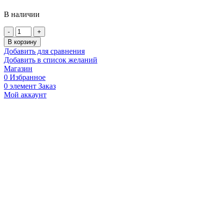
В наличии
Количество
товара
В корзину
Тормозные
Добавить для сравнения
колодки
Добавить в список желаний
медные
Магазин
ZB
0
Избранное
204
0
элемент
Заказ
Мой аккаунт