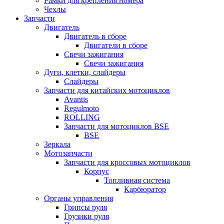
Рамки для крепления номера
Чехлы
Запчасти
Двигатель
Двигатель в сборе
Двигатели в сборе
Свечи зажигания
Свечи зажигания
Дуги, клетки, слайдеры
Слайдеры
Запчасти для китайских мотоциклов
Avantis
Regulmoto
ROLLING
Запчасти для мотоциклов BSE
BSE
Зеркала
Мотозапчасти
Запчасти для кроссовых мотоциклов
Корпус
Топливная система
Карбюратор
Органы управления
Грипсы руля
Грузики руля