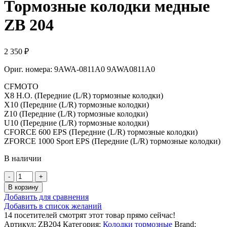
Тормозные колодки медные
ZB 204
2 350
₽
Ориг. номера: 9AWA-0811A0 9AWA0811A0
CFMOTO
X8 H.O. (Передние (L/R) тормозные колодки)
X10 (Передние (L/R) тормозные колодки)
Z10 (Передние (L/R) тормозные колодки)
U10 (Передние (L/R) тормозные колодки)
CFORCE 600 EPS (Передние (L/R) тормозные колодки)
ZFORCE 1000 Sport EPS (Передние (L/R) тормозные колодки)
В наличии
Количество
товара
В корзину
Тормозные
Добавить для сравнения
колодки
Добавить в список желаний
медные
14
посетителей смотрят этот товар прямо сейчас!
ZB
Артикул:
ZB204
Категория:
Колодки тормозные
Brand: