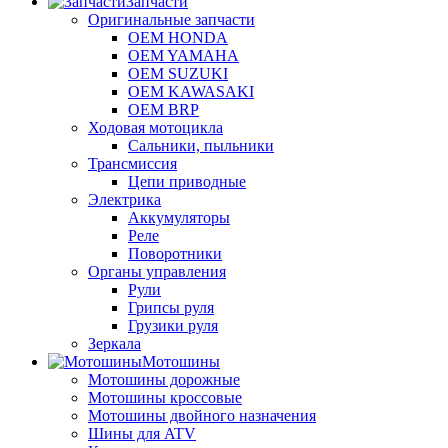
Запчасти
Оригинальные запчасти
OEM HONDA
OEM YAMAHA
OEM SUZUKI
OEM KAWASAKI
OEM BRP
Ходовая мотоцикла
Сальники, пыльники
Трансмиссия
Цепи приводные
Электрика
Аккумуляторы
Реле
Поворотники
Органы управления
Рули
Грипсы руля
Грузики руля
Зеркала
Мотошины
Мотошины дорожные
Мотошины кроссовые
Мотошины двойного назначения
Шины для ATV