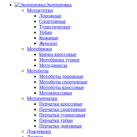
Экипировка
Мотокуртки
Дорожные
Спортивные
Туристические
Урбан
Кожаные
Женские
Мотобрюки
Брюки кроссовые
Мотобрюки туринг
Мотоджинсы
Мотоботы
Мотоботы дорожные
Мотоботы спортивные
Мотоботы кроссовые
Мотокроссовки
Мотоперчатки
Перчатки кроссовые
Перчатки спортивные
Перчатки туринговые
Перчатки урбан
Перчатки дорожные
Дождевики
Джерси