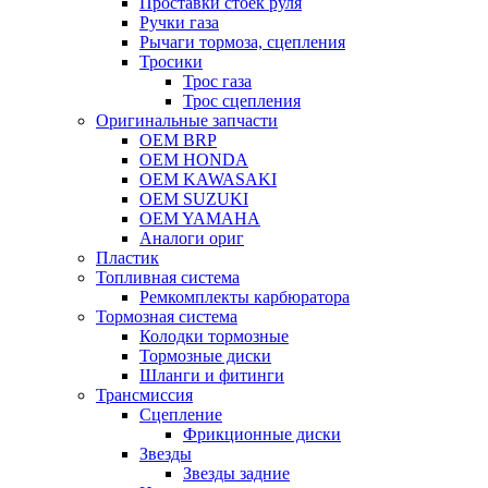
Проставки стоек руля
Ручки газа
Рычаги тормоза, сцепления
Тросики
Трос газа
Трос сцепления
Оригинальные запчасти
OEM BRP
OEM HONDA
OEM KAWASAKI
OEM SUZUKI
OEM YAMAHA
Аналоги ориг
Пластик
Топливная система
Ремкомплекты карбюратора
Тормозная система
Колодки тормозные
Тормозные диски
Шланги и фитинги
Трансмиссия
Cцепление
Фрикционные диски
Звезды
Звезды задние