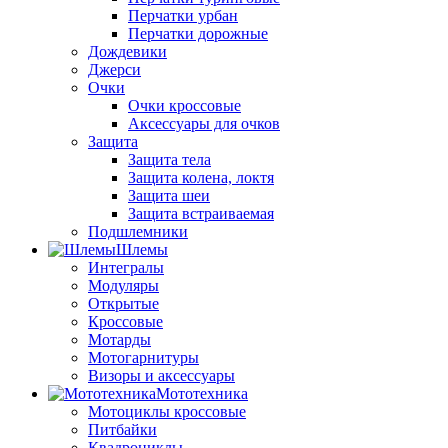
Перчатки урбан
Перчатки дорожные
Дождевики
Джерси
Очки
Очки кроссовые
Аксессуары для очков
Защита
Защита тела
Защита колена, локтя
Защита шеи
Защита встраиваемая
Подшлемники
Шлемы
Интегралы
Модуляры
Открытые
Кроссовые
Мотарды
Мотогарнитуры
Визоры и аксессуары
Мототехника
Мотоциклы кроссовые
Питбайки
Квадроциклы