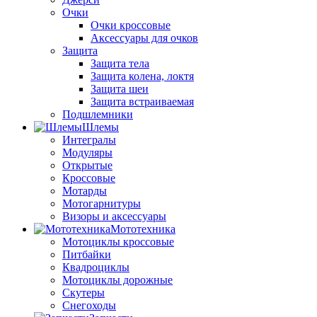
Очки
Очки кроссовые
Аксессуары для очков
Защита
Защита тела
Защита колена, локтя
Защита шеи
Защита встраиваемая
Подшлемники
Шлемы
Интегралы
Модуляры
Открытые
Кроссовые
Мотарды
Мотогарнитуры
Визоры и аксессуары
Мототехника
Мотоциклы кроссовые
Питбайки
Квадроциклы
Мотоциклы дорожные
Скутеры
Снегоходы