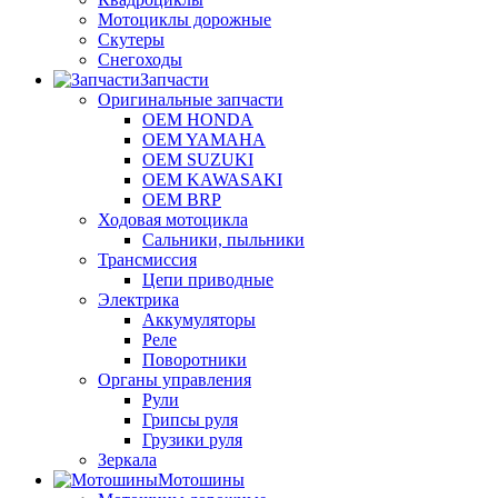
Мотоциклы дорожные
Скутеры
Снегоходы
Запчасти
Оригинальные запчасти
OEM HONDA
OEM YAMAHA
OEM SUZUKI
OEM KAWASAKI
OEM BRP
Ходовая мотоцикла
Сальники, пыльники
Трансмиссия
Цепи приводные
Электрика
Аккумуляторы
Реле
Поворотники
Органы управления
Рули
Грипсы руля
Грузики руля
Зеркала
Мотошины