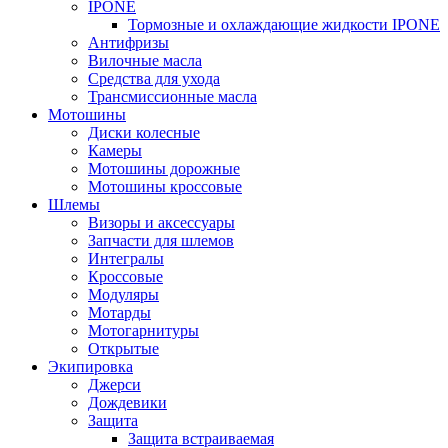
IPONE
Тормозные и охлаждающие жидкости IPONE
Антифризы
Вилочные масла
Средства для ухода
Трансмиссионные масла
Мотошины
Диски колесные
Камеры
Мотошины дорожные
Мотошины кроссовые
Шлемы
Визоры и аксессуары
Запчасти для шлемов
Интегралы
Кроссовые
Модуляры
Мотарды
Мотогарнитуры
Открытые
Экипировка
Джерси
Дождевики
Защита
Защита встраиваемая