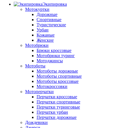
Экипировка
Мотокуртки
Дорожные
Спортивные
Туристические
Урбан
Кожаные
Женские
Мотобрюки
Брюки кроссовые
Мотобрюки туринг
Мотоджинсы
Мотоботы
Мотоботы дорожные
Мотоботы спортивные
Мотоботы кроссовые
Мотокроссовки
Мотоперчатки
Перчатки кроссовые
Перчатки спортивные
Перчатки туринговые
Перчатки урбан
Перчатки дорожные
Дождевики
Джерси