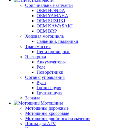
Запчасти
Оригинальные запчасти
OEM HONDA
OEM YAMAHA
OEM SUZUKI
OEM KAWASAKI
OEM BRP
Ходовая мотоцикла
Сальники, пыльники
Трансмиссия
Цепи приводные
Электрика
Аккумуляторы
Реле
Поворотники
Органы управления
Рули
Грипсы руля
Грузики руля
Зеркала
Мотошины
Мотошины дорожные
Мотошины кроссовые
Мотошины двойного назначения
Шины для ATV