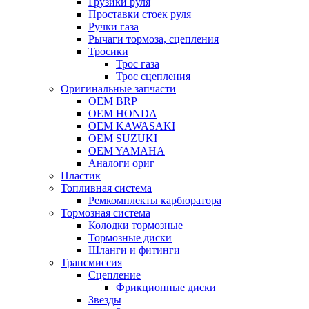
Грузики руля
Проставки стоек руля
Ручки газа
Рычаги тормоза, сцепления
Тросики
Трос газа
Трос сцепления
Оригинальные запчасти
OEM BRP
OEM HONDA
OEM KAWASAKI
OEM SUZUKI
OEM YAMAHA
Аналоги ориг
Пластик
Топливная система
Ремкомплекты карбюратора
Тормозная система
Колодки тормозные
Тормозные диски
Шланги и фитинги
Трансмиссия
Cцепление
Фрикционные диски
Звезды