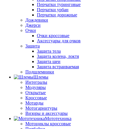
Перчатки туринговые
Перчатки урбан
Перчатки дорожные
Дождевики
Джерси
Очки
Очки кроссовые
Аксессуары для очков
Защита
Защита тела
Защита колена, локтя
Защита шеи
Защита встраиваемая
Подшлемники
Шлемы
Интегралы
Модуляры
Открытые
Кроссовые
Мотарды
Мотогарнитуры
Визоры и аксессуары
Мототехника
Мотоциклы кроссовые
Питбайки