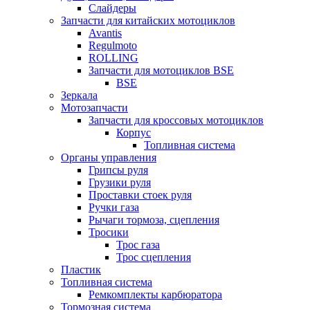
Слайдеры
Запчасти для китайских мотоциклов
Avantis
Regulmoto
ROLLING
Запчасти для мотоциклов BSE
BSE
Зеркала
Мотозапчасти
Запчасти для кроссовых мотоциклов
Корпус
Топливная система
Органы управления
Грипсы руля
Грузики руля
Проставки стоек руля
Ручки газа
Рычаги тормоза, сцепления
Тросики
Трос газа
Трос сцепления
Пластик
Топливная система
Ремкомплекты карбюратора
Тормозная система