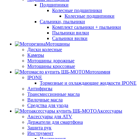
Подшипники
Колесные подшипники
Колесные подшипники
Сальники, пыльники
Комплект сальники + пыльники
Пыльники вилки
Сальники вилки
Мотошины
Диски колесные
Камеры
Мотошины дорожные
Мотошины кроссовые
Мотохимия
IPONE
Тормозные и охлаждающие жидкости IPONE
Антифризы
Трансмиссионные масла
Вилочные масла
Средства для ухода
Аксессуары
Аксессуары для ATV
Держатели для смартфона
Защита рук
Инструмент
Инструмент