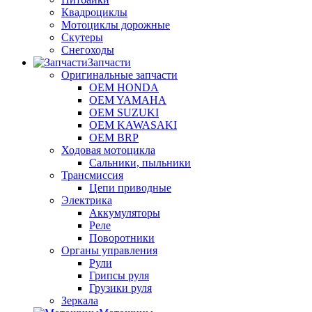
Квадроциклы
Мотоциклы дорожные
Скутеры
Снегоходы
Запчасти
Оригинальные запчасти
OEM HONDA
OEM YAMAHA
OEM SUZUKI
OEM KAWASAKI
OEM BRP
Ходовая мотоцикла
Сальники, пыльники
Трансмиссия
Цепи приводные
Электрика
Аккумуляторы
Реле
Поворотники
Органы управления
Рули
Грипсы руля
Грузики руля
Зеркала