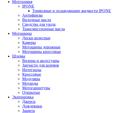
Мотохимия
IPONE
Тормозные и охлаждающие жидкости IPONE
Антифризы
Вилочные масла
Средства для ухода
Трансмиссионные масла
Мотошины
Диски колесные
Камеры
Мотошины дорожные
Мотошины кроссовые
Шлемы
Визоры и аксессуары
Запчасти для шлемов
Интегралы
Кроссовые
Модуляры
Мотарды
Мотогарнитуры
Открытые
Экипировка
Джерси
Дождевики
Защита