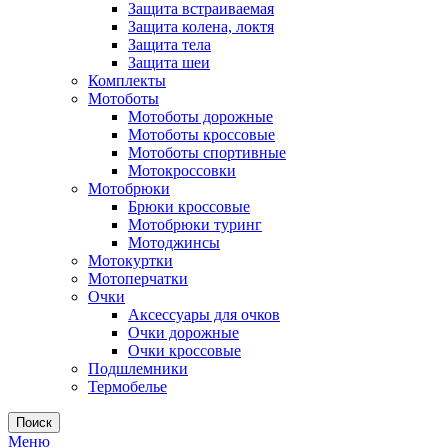
Защита встраиваемая
Защита колена, локтя
Защита тела
Защита шеи
Комплекты
Мотоботы
Мотоботы дорожные
Мотоботы кроссовые
Мотоботы спортивные
Мотокроссовки
Мотобрюки
Брюки кроссовые
Мотобрюки туринг
Мотоджинсы
Мотокуртки
Мотоперчатки
Очки
Аксессуары для очков
Очки дорожные
Очки кроссовые
Подшлемники
Термобелье
Поиск
Меню