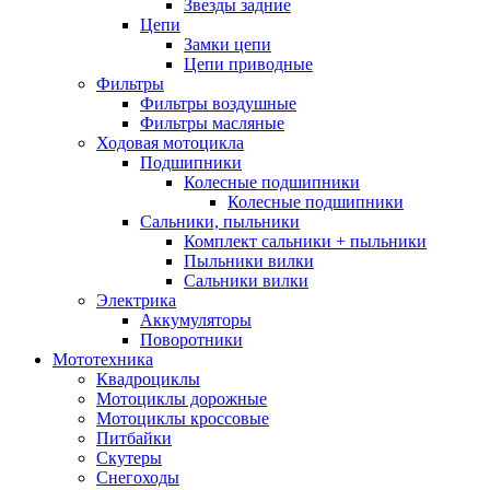
Звезды задние
Цепи
Замки цепи
Цепи приводные
Фильтры
Фильтры воздушные
Фильтры масляные
Ходовая мотоцикла
Подшипники
Колесные подшипники
Колесные подшипники
Сальники, пыльники
Комплект сальники + пыльники
Пыльники вилки
Сальники вилки
Электрика
Аккумуляторы
Поворотники
Мототехника
Квадроциклы
Мотоциклы дорожные
Мотоциклы кроссовые
Питбайки
Скутеры
Снегоходы