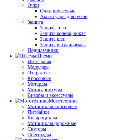
Очки
Очки кроссовые
Аксессуары для очков
Защита
Защита тела
Защита колена, локтя
Защита шеи
Защита встраиваемая
Подшлемники
Шлемы
Интегралы
Модуляры
Открытые
Кроссовые
Мотарды
Мотогарнитуры
Визоры и аксессуары
Мототехника
Мотоциклы кроссовые
Питбайки
Квадроциклы
Мотоциклы дорожные
Скутеры
Снегоходы