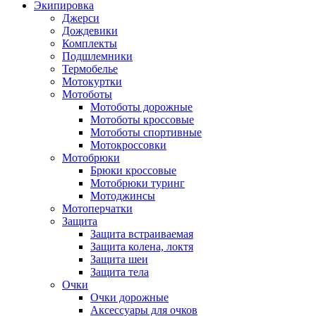
Экипировка
Джерси
Дождевики
Комплекты
Подшлемники
Термобелье
Мотокуртки
Мотоботы
Мотоботы дорожные
Мотоботы кроссовые
Мотоботы спортивные
Мотокроссовки
Мотобрюки
Брюки кроссовые
Мотобрюки туринг
Мотоджинсы
Мотоперчатки
Защита
Защита встраиваемая
Защита колена, локтя
Защита шеи
Защита тела
Очки
Очки дорожные
Аксессуары для очков