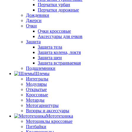
Перчатки урбан
Перчатки дорожные
Дождевики
Джерси
Очки
Очки кроссовые
Аксессуары для очков
Защита
Защита тела
Защита колена, локтя
Защита шеи
Защита встраиваемая
Подшлемники
Шлемы
Интегралы
Модуляры
Открытые
Кроссовые
Мотарды
Мотогарнитуры
Визоры и аксессуары
Мототехника
Мотоциклы кроссовые
Питбайки
Квадроциклы