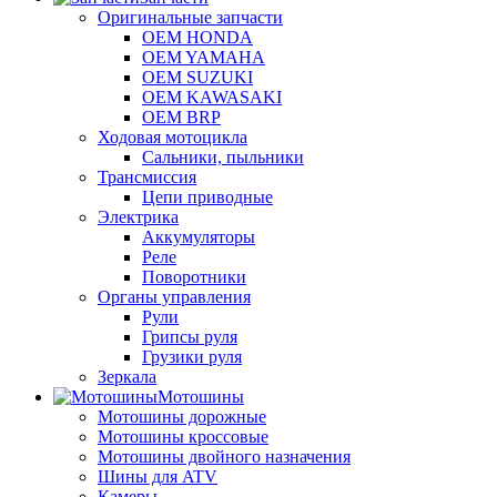
Оригинальные запчасти
OEM HONDA
OEM YAMAHA
OEM SUZUKI
OEM KAWASAKI
OEM BRP
Ходовая мотоцикла
Сальники, пыльники
Трансмиссия
Цепи приводные
Электрика
Аккумуляторы
Реле
Поворотники
Органы управления
Рули
Грипсы руля
Грузики руля
Зеркала
Мотошины
Мотошины дорожные
Мотошины кроссовые
Мотошины двойного назначения
Шины для ATV
Камеры