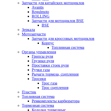
Запчасти для китайских мотоциклов
Avantis
Regulmoto
ROLLING
Запчасти для мотоциклов BSE
BSE
Зеркала
Мотозапчасти
Запчасти для кроссовых мотоциклов
Корпус
Топливная система
Органы управления
Грипсы руля
Грузики руля
Проставки стоек руля
Ручки газа
Рычаги тормоза, сцепления
Тросики
Трос газа
Трос сцепления
Пластик
Топливная система
Ремкомплекты карбюратора
Тормозная система
Колодки тормозные