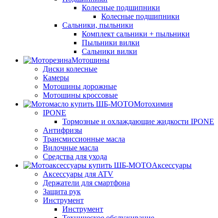
Колесные подшипники
Колесные подшипники
Сальники, пыльники
Комплект сальники + пыльники
Пыльники вилки
Сальники вилки
Мотошины
Диски колесные
Камеры
Мотошины дорожные
Мотошины кроссовые
Мотохимия
IPONE
Тормозные и охлаждающие жидкости IPONE
Антифризы
Трансмиссионные масла
Вилочные масла
Средства для ухода
Аксессуары
Аксессуары для ATV
Держатели для смартфона
Защита рук
Инструмент
Инструмент
Техническое обслуживание