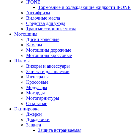
IPONE
Тормозные и охлаждающие жидкости IPONE
Антифризы
Вилочные масла
Средства для ухода
Трансмиссионные масла
Мотошины
Диски колесные
Камеры
Мотошины дорожные
Мотошины кроссовые
Шлемы
Визоры и аксессуары
Запчасти для шлемов
Интегралы
Кроссовые
Модуляры
Мотарды
Мотогарнитуры
Открытые
Экипировка
Джерси
Дождевики
Защита
Защита встраиваемая