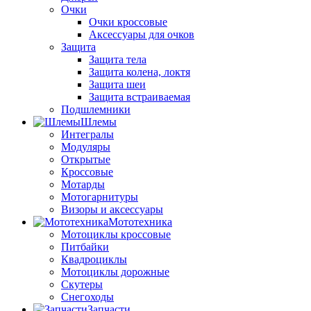
Очки
Очки кроссовые
Аксессуары для очков
Защита
Защита тела
Защита колена, локтя
Защита шеи
Защита встраиваемая
Подшлемники
Шлемы
Интегралы
Модуляры
Открытые
Кроссовые
Мотарды
Мотогарнитуры
Визоры и аксессуары
Мототехника
Мотоциклы кроссовые
Питбайки
Квадроциклы
Мотоциклы дорожные
Скутеры
Снегоходы
Запчасти