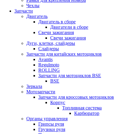
Рамки для крепления номера
Чехлы
Запчасти
Двигатель
Двигатель в сборе
Двигатели в сборе
Свечи зажигания
Свечи зажигания
Дуги, клетки, слайдеры
Слайдеры
Запчасти для китайских мотоциклов
Avantis
Regulmoto
ROLLING
Запчасти для мотоциклов BSE
BSE
Зеркала
Мотозапчасти
Запчасти для кроссовых мотоциклов
Корпус
Топливная система
Карбюратор
Органы управления
Грипсы руля
Грузики руля