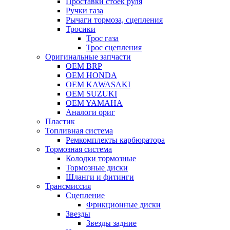
Проставки стоек руля
Ручки газа
Рычаги тормоза, сцепления
Тросики
Трос газа
Трос сцепления
Оригинальные запчасти
OEM BRP
OEM HONDA
OEM KAWASAKI
OEM SUZUKI
OEM YAMAHA
Аналоги ориг
Пластик
Топливная система
Ремкомплекты карбюратора
Тормозная система
Колодки тормозные
Тормозные диски
Шланги и фитинги
Трансмиссия
Cцепление
Фрикционные диски
Звезды
Звезды задние