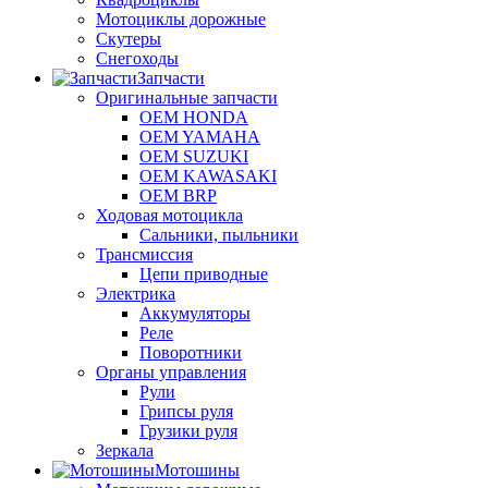
Мотоциклы дорожные
Скутеры
Снегоходы
Запчасти
Оригинальные запчасти
OEM HONDA
OEM YAMAHA
OEM SUZUKI
OEM KAWASAKI
OEM BRP
Ходовая мотоцикла
Сальники, пыльники
Трансмиссия
Цепи приводные
Электрика
Аккумуляторы
Реле
Поворотники
Органы управления
Рули
Грипсы руля
Грузики руля
Зеркала
Мотошины