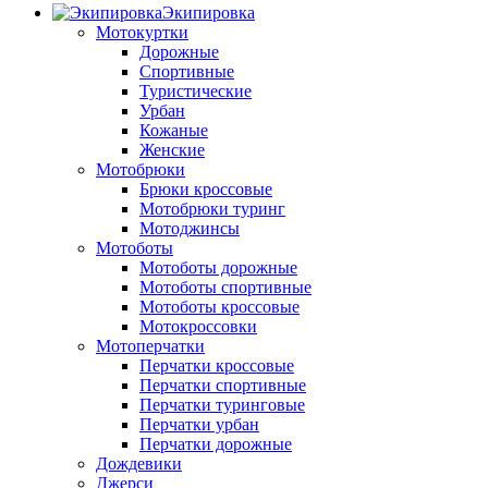
Экипировка
Мотокуртки
Дорожные
Спортивные
Туристические
Урбан
Кожаные
Женские
Мотобрюки
Брюки кроссовые
Мотобрюки туринг
Мотоджинсы
Мотоботы
Мотоботы дорожные
Мотоботы спортивные
Мотоботы кроссовые
Мотокроссовки
Мотоперчатки
Перчатки кроссовые
Перчатки спортивные
Перчатки туринговые
Перчатки урбан
Перчатки дорожные
Дождевики
Джерси