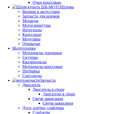
Очки кроссовые
Шлемы
Визоры и аксессуары
Запчасти для шлемов
Мотарды
Мотогарнитуры
Интегралы
Кроссовые
Модуляры
Открытые
Мототехника
Мотоциклы дорожные
Скутеры
Квадроциклы
Мотоциклы кроссовые
Питбайки
Снегоходы
Запчасти
Двигатель
Двигатель в сборе
Двигатели в сборе
Свечи зажигания
Свечи зажигания
Дуги, клетки, слайдеры
Слайдеры