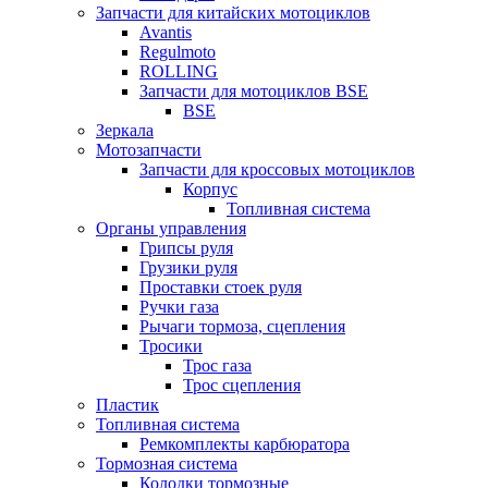
Запчасти для китайских мотоциклов
Avantis
Regulmoto
ROLLING
Запчасти для мотоциклов BSE
BSE
Зеркала
Мотозапчасти
Запчасти для кроссовых мотоциклов
Корпус
Топливная система
Органы управления
Грипсы руля
Грузики руля
Проставки стоек руля
Ручки газа
Рычаги тормоза, сцепления
Тросики
Трос газа
Трос сцепления
Пластик
Топливная система
Ремкомплекты карбюратора
Тормозная система
Колодки тормозные