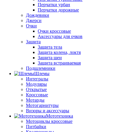
Перчатки урбан
Перчатки дорожные
Дождевики
Джерси
Очки
Очки кроссовые
Аксессуары для очков
Защита
Защита тела
Защита колена, локтя
Защита шеи
Защита встраиваемая
Подшлемники
Шлемы
Интегралы
Модуляры
Открытые
Кроссовые
Мотарды
Мотогарнитуры
Визоры и аксессуары
Мототехника
Мотоциклы кроссовые
Питбайки
Квадроциклы