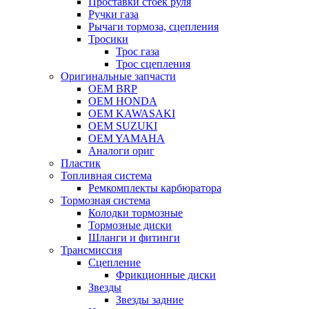
Проставки стоек руля
Ручки газа
Рычаги тормоза, сцепления
Тросики
Трос газа
Трос сцепления
Оригинальные запчасти
OEM BRP
OEM HONDA
OEM KAWASAKI
OEM SUZUKI
OEM YAMAHA
Аналоги ориг
Пластик
Топливная система
Ремкомплекты карбюратора
Тормозная система
Колодки тормозные
Тормозные диски
Шланги и фитинги
Трансмиссия
Cцепление
Фрикционные диски
Звезды
Звезды задние