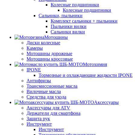
Колесные подшипники
Колесные подшипники
Сальники, пыльники
Комплект сальники + пыльники
Пыльники вилки
Сальники вилки
Мотошины
Диски колесные
Камеры
Мотошины дорожные
Мотошины кроссовые
Мотохимия
IPONE
Тормозные и охлаждающие жидкости IPONE
Антифризы
Трансмиссионные масла
Вилочные масла
Средства для ухода
Аксессуары
Аксессуары для ATV
Держатели для смартфона
Защита рук
Инструмент
Инструмент
Техническое обслуживание