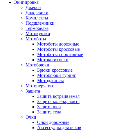
Экипировка
Джерси
Дождевики
Комплекты
Подшлемники
Термобелье
Мотокуртки
Мотоботы
Мотоботы дорожные
Мотоботы кроссовые
Мотоботы спортивные
Мотокроссовки
Мотобрюки
Брюки кроссовые
Мотобрюки туринг
Мотоджинсы
Мотоперчатки
Защита
Защита встраиваемая
Защита колена, локтя
Защита шеи
Защита тела
Очки
Очки дорожные
Аксессуары для очков