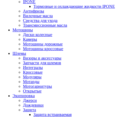
IPONE
Тормозные и охлаждающие жидкости IPONE
Антифризы
Вилочные масла
Средства для ухода
Трансмиссионные масла
Мотошины
Диски колесные
Камеры
Мотошины дорожные
Мотошины кроссовые
Шлемы
Визоры и аксессуары
Запчасти для шлемов
Интегралы
Кроссовые
Модуляры
Мотарды
Мотогарнитуры
Открытые
Экипировка
Джерси
Дождевики
Защита
Защита встраиваемая