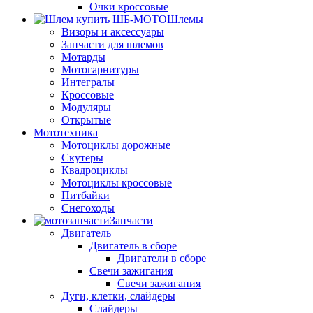
Очки кроссовые
Шлемы
Визоры и аксессуары
Запчасти для шлемов
Мотарды
Мотогарнитуры
Интегралы
Кроссовые
Модуляры
Открытые
Мототехника
Мотоциклы дорожные
Скутеры
Квадроциклы
Мотоциклы кроссовые
Питбайки
Снегоходы
Запчасти
Двигатель
Двигатель в сборе
Двигатели в сборе
Свечи зажигания
Свечи зажигания
Дуги, клетки, слайдеры
Слайдеры