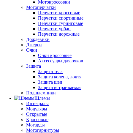
Мотокроссовки
Мотоперчатки
Перчатки кроссовые
Перчатки спортивные
Перчатки туринговые
Перчатки урбан
Перчатки дорожные
Дождевики
Джерси
Очки
Очки кроссовые
Аксессуары для очков
Защита
Защита тела
Защита колена, локтя
Защита шеи
Защита встраиваемая
Подшлемники
Шлемы
Интегралы
Модуляры
Открытые
Кроссовые
Мотарды
Мотогарнитуры