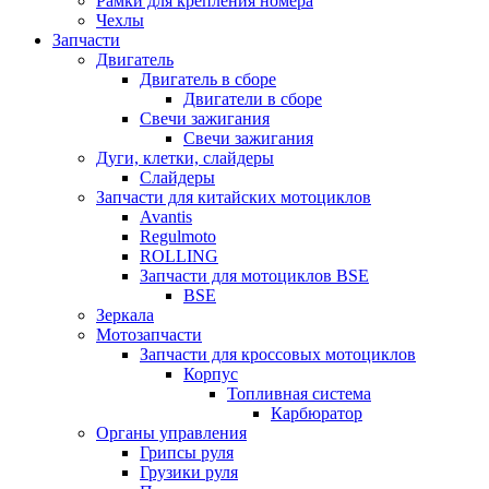
Рамки для крепления номера
Чехлы
Запчасти
Двигатель
Двигатель в сборе
Двигатели в сборе
Свечи зажигания
Свечи зажигания
Дуги, клетки, слайдеры
Слайдеры
Запчасти для китайских мотоциклов
Avantis
Regulmoto
ROLLING
Запчасти для мотоциклов BSE
BSE
Зеркала
Мотозапчасти
Запчасти для кроссовых мотоциклов
Корпус
Топливная система
Карбюратор
Органы управления
Грипсы руля
Грузики руля