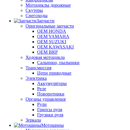
Мотоциклы дорожные
Скутеры
Снегоходы
Запчасти
Оригинальные запчасти
OEM HONDA
OEM YAMAHA
OEM SUZUKI
OEM KAWASAKI
OEM BRP
Ходовая мотоцикла
Сальники, пыльники
Трансмиссия
Цепи приводные
Электрика
Аккумуляторы
Реле
Поворотники
Органы управления
Рули
Грипсы руля
Грузики руля
Зеркала
Мотошины