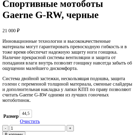
Спортивные мотоботы
Gaerne G-RW, черные
21 000
₽
Инновационные технологии и высококачественные
материалы могут гарантировать превосходную гибкость и в
тоже время обеспечат надежную защиту ноги гонщика.
Наличие прекрасной системы вентиляции и защита от
попадания влаги внутрь позволят гонщику навсегда забыть об
ощущении малейшего дискомфорта.
Система двойной застежки, нескользящая подошва, защита
голени с переменной толщиной материала, сменные слайдеры
и дополнительная накладка у лапки КПП по праву позволяют
считать Gaerne G-RW одними из лучших гоночных
мотоботинок.
44,5
Размер
Очистить
Количество
товара
В корзину