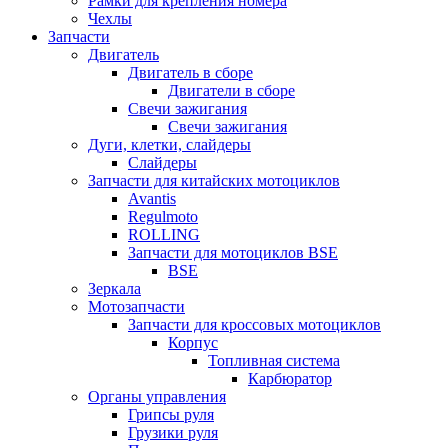
Рамки для крепления номера
Чехлы
Запчасти
Двигатель
Двигатель в сборе
Двигатели в сборе
Свечи зажигания
Свечи зажигания
Дуги, клетки, слайдеры
Слайдеры
Запчасти для китайских мотоциклов
Avantis
Regulmoto
ROLLING
Запчасти для мотоциклов BSE
BSE
Зеркала
Мотозапчасти
Запчасти для кроссовых мотоциклов
Корпус
Топливная система
Карбюратор
Органы управления
Грипсы руля
Грузики руля