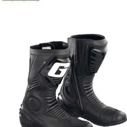
имеет
несколько
вариаций.
Опции
можно
выбрать
на
странице
товара.