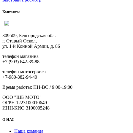
имеет
несколько
Контакты
вариаций.
Опции
можно
выбрать
309509, Белгородская обл.
на
г. Старый Оскол,
странице
ул. 1-й Конной Армии, д. 86
товара.
телефон магазина
+7 (903) 642-39-88
телефон мотосервиса
+7-980-382-94-40
Время работы: ПН-ВС / 9:00-19:00
ООО "ШБ-МОТО"
ОГРН 1223100010649
ИНН/КИО 3100005248
О НАС
Наша команда