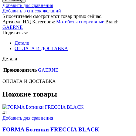
Спортивные
Добавить для сравнения
мотоботы
Добавить в список желаний
Gaerne
5
посетителей смотрят этот товар прямо сейчас!
G-
Артикул:
Н/Д
Категория:
Мотоботы спортивные
Brand:
RW,
GAERNE
черные
Поделиться:
Детали
ОПЛАТА И ДОСТАВКА
Детали
Производитель
GAERNE
ОПЛАТА И ДОСТАВКА
Похожие товары
41
Добавить для сравнения
FORMA Ботинки FRECCIA BLACK