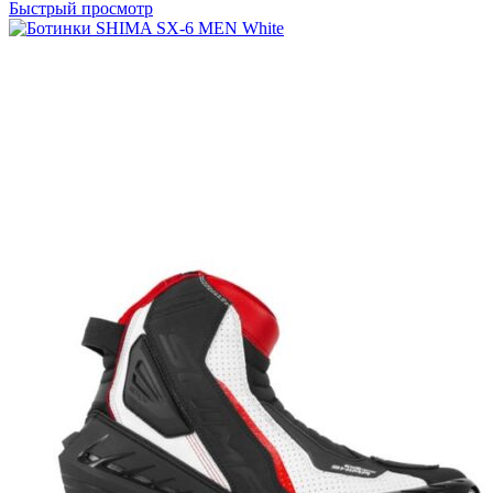
товар
Быстрый просмотр
имеет
несколько
вариаций.
Опции
можно
выбрать
на
странице
товара.