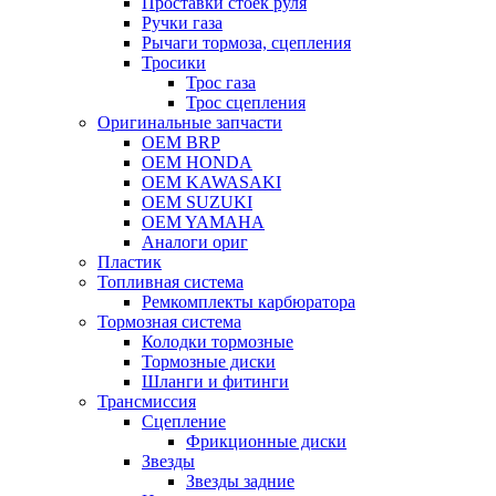
Проставки стоек руля
Ручки газа
Рычаги тормоза, сцепления
Тросики
Трос газа
Трос сцепления
Оригинальные запчасти
OEM BRP
OEM HONDA
OEM KAWASAKI
OEM SUZUKI
OEM YAMAHA
Аналоги ориг
Пластик
Топливная система
Ремкомплекты карбюратора
Тормозная система
Колодки тормозные
Тормозные диски
Шланги и фитинги
Трансмиссия
Cцепление
Фрикционные диски
Звезды
Звезды задние