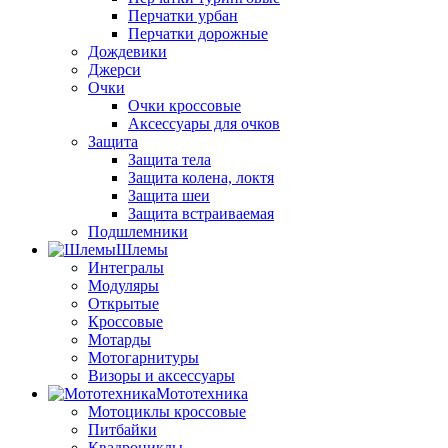
Перчатки урбан
Перчатки дорожные
Дождевики
Джерси
Очки
Очки кроссовые
Аксессуары для очков
Защита
Защита тела
Защита колена, локтя
Защита шеи
Защита встраиваемая
Подшлемники
Шлемы
Интегралы
Модуляры
Открытые
Кроссовые
Мотарды
Мотогарнитуры
Визоры и аксессуары
Мототехника
Мотоциклы кроссовые
Питбайки
Квадроциклы