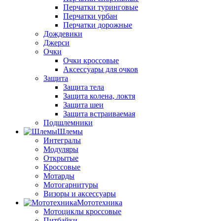
Перчатки туринговые
Перчатки урбан
Перчатки дорожные
Дождевики
Джерси
Очки
Очки кроссовые
Аксессуары для очков
Защита
Защита тела
Защита колена, локтя
Защита шеи
Защита встраиваемая
Подшлемники
Шлемы
Интегралы
Модуляры
Открытые
Кроссовые
Мотарды
Мотогарнитуры
Визоры и аксессуары
Мототехника
Мотоциклы кроссовые
Питбайки