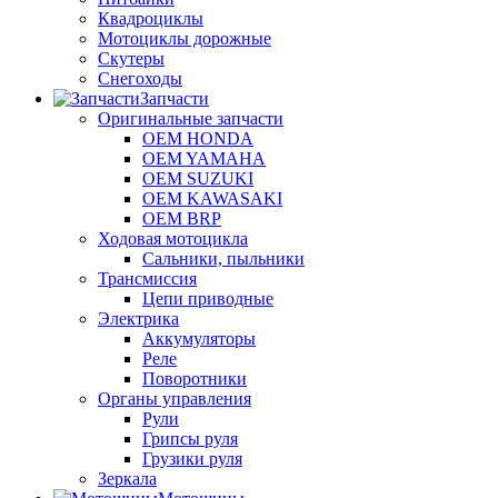
Квадроциклы
Мотоциклы дорожные
Скутеры
Снегоходы
Запчасти
Оригинальные запчасти
OEM HONDA
OEM YAMAHA
OEM SUZUKI
OEM KAWASAKI
OEM BRP
Ходовая мотоцикла
Сальники, пыльники
Трансмиссия
Цепи приводные
Электрика
Аккумуляторы
Реле
Поворотники
Органы управления
Рули
Грипсы руля
Грузики руля
Зеркала