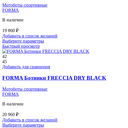
Мотоботы спортивные
FORMA
В наличии
19 860
₽
Добавить в список желаний
Этот
Выберите параметры
товар
Быстрый просмотр
имеет
несколько
42
вариаций.
45
Опции
Добавить для сравнения
можно
выбрать
FORMA Ботинки FRECCIA DRY BLACK
на
странице
Мотоботы спортивные
товара.
FORMA
В наличии
20 960
₽
Добавить в список желаний
Этот
Выберите параметры