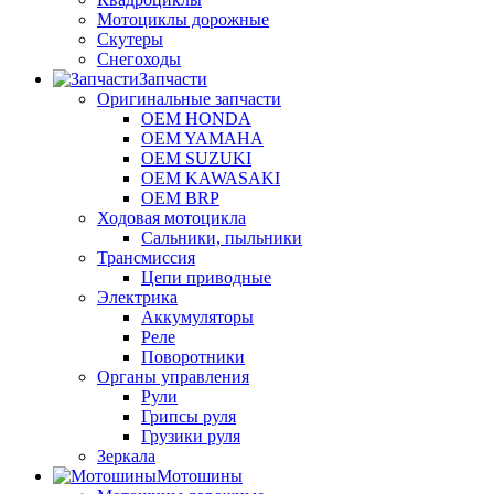
Мотоциклы дорожные
Скутеры
Снегоходы
Запчасти
Оригинальные запчасти
OEM HONDA
OEM YAMAHA
OEM SUZUKI
OEM KAWASAKI
OEM BRP
Ходовая мотоцикла
Сальники, пыльники
Трансмиссия
Цепи приводные
Электрика
Аккумуляторы
Реле
Поворотники
Органы управления
Рули
Грипсы руля
Грузики руля
Зеркала
Мотошины