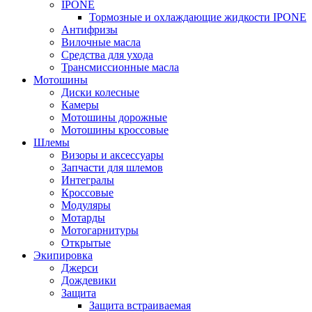
IPONE
Тормозные и охлаждающие жидкости IPONE
Антифризы
Вилочные масла
Средства для ухода
Трансмиссионные масла
Мотошины
Диски колесные
Камеры
Мотошины дорожные
Мотошины кроссовые
Шлемы
Визоры и аксессуары
Запчасти для шлемов
Интегралы
Кроссовые
Модуляры
Мотарды
Мотогарнитуры
Открытые
Экипировка
Джерси
Дождевики
Защита
Защита встраиваемая