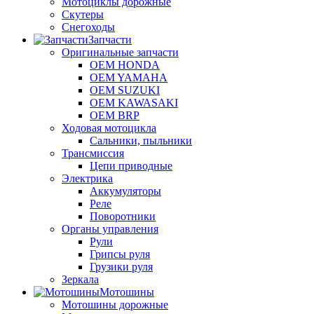
Мотоциклы дорожные
Скутеры
Снегоходы
Запчасти
Оригинальные запчасти
OEM HONDA
OEM YAMAHA
OEM SUZUKI
OEM KAWASAKI
OEM BRP
Ходовая мотоцикла
Сальники, пыльники
Трансмиссия
Цепи приводные
Электрика
Аккумуляторы
Реле
Поворотники
Органы управления
Рули
Грипсы руля
Грузики руля
Зеркала
Мотошины
Мотошины дорожные