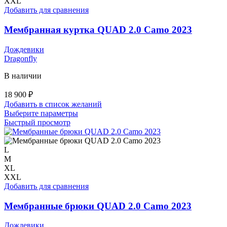
выбрать
XXL
на
Добавить для сравнения
странице
товара.
Мембранная куртка QUAD 2.0 Camo 2023
Дождевики
Dragonfly
В наличии
18 900
₽
Добавить в список желаний
Этот
Выберите параметры
товар
Быстрый просмотр
имеет
несколько
вариаций.
L
Опции
M
можно
XL
выбрать
XXL
на
Добавить для сравнения
странице
товара.
Мембранные брюки QUAD 2.0 Camo 2023
Дождевики