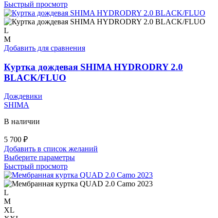
товар
Быстрый просмотр
имеет
несколько
вариаций.
L
Опции
M
можно
Добавить для сравнения
выбрать
на
Куртка дождевая SHIMA HYDRODRY 2.0
странице
BLACK/FLUO
товара.
Дождевики
SHIMA
В наличии
5 700
₽
Добавить в список желаний
Этот
Выберите параметры
товар
Быстрый просмотр
имеет
несколько
вариаций.
L
Опции
M
можно
XL