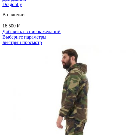
Dragonfly
В наличии
16 500
₽
Добавить в список желаний
Этот
Выберите параметры
товар
Быстрый просмотр
имеет
несколько
вариаций.
Опции
можно
выбрать
на
странице
товара.