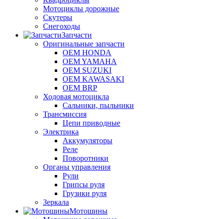
Мотоциклы дорожные
Скутеры
Снегоходы
Запчасти
Оригинальные запчасти
OEM HONDA
OEM YAMAHA
OEM SUZUKI
OEM KAWASAKI
OEM BRP
Ходовая мотоцикла
Сальники, пыльники
Трансмиссия
Цепи приводные
Электрика
Аккумуляторы
Реле
Поворотники
Органы управления
Рули
Грипсы руля
Грузики руля
Зеркала
Мотошины