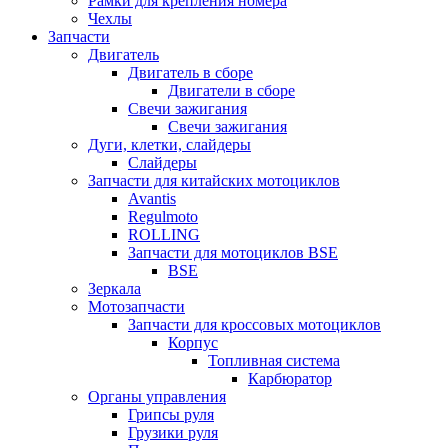
Рамки для крепления номера
Чехлы
Запчасти
Двигатель
Двигатель в сборе
Двигатели в сборе
Свечи зажигания
Свечи зажигания
Дуги, клетки, слайдеры
Слайдеры
Запчасти для китайских мотоциклов
Avantis
Regulmoto
ROLLING
Запчасти для мотоциклов BSE
BSE
Зеркала
Мотозапчасти
Запчасти для кроссовых мотоциклов
Корпус
Топливная система
Карбюратор
Органы управления
Грипсы руля
Грузики руля