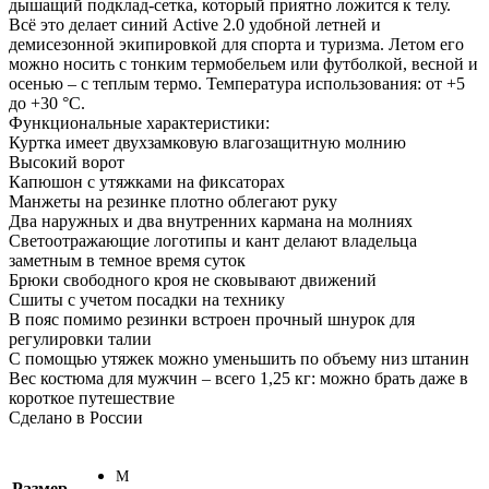
дышащий подклад-сетка, который приятно ложится к телу.
Всё это делает синий Active 2.0 удобной летней и
демисезонной экипировкой для спорта и туризма. Летом его
можно носить с тонким термобельем или футболкой, весной и
осенью – с теплым термо. Температура использования: от +5
до +30 °С.
Функциональные характеристики:
Куртка имеет двухзамковую влагозащитную молнию
Высокий ворот
Капюшон с утяжками на фиксаторах
Манжеты на резинке плотно облегают руку
Два наружных и два внутренних кармана на молниях
Светоотражающие логотипы и кант делают владельца
заметным в темное время суток
Брюки свободного кроя не сковывают движений
Сшиты с учетом посадки на технику
В пояс помимо резинки встроен прочный шнурок для
регулировки талии
С помощью утяжек можно уменьшить по объему низ штанин
Вес костюма для мужчин – всего 1,25 кг: можно брать даже в
короткое путешествие
Сделано в России
M
Размер