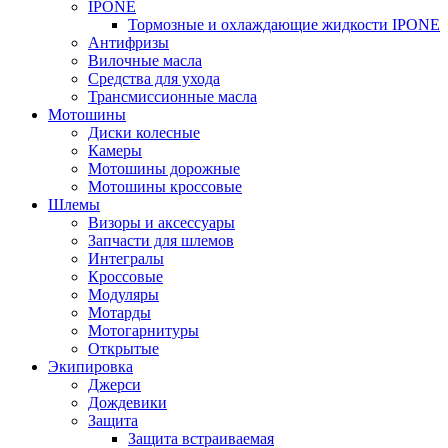
IPONE
Тормозные и охлаждающие жидкости IPONE
Антифризы
Вилочные масла
Средства для ухода
Трансмиссионные масла
Мотошины
Диски колесные
Камеры
Мотошины дорожные
Мотошины кроссовые
Шлемы
Визоры и аксессуары
Запчасти для шлемов
Интегралы
Кроссовые
Модуляры
Мотарды
Мотогарнитуры
Открытые
Экипировка
Джерси
Дождевики
Защита
Защита встраиваемая