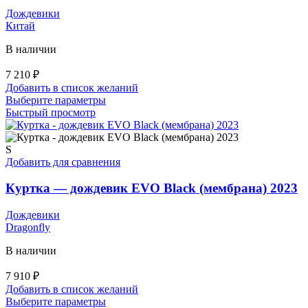
странице
Дождевики
товара.
Китай
В наличии
7 210
₽
Добавить в список желаний
Этот
Выберите параметры
товар
Быстрый просмотр
имеет
несколько
вариаций.
S
Опции
Добавить для сравнения
можно
выбрать
Куртка — дождевик EVO Black (мембрана) 2023
на
странице
Дождевики
товара.
Dragonfly
В наличии
7 910
₽
Добавить в список желаний
Этот
Выберите параметры