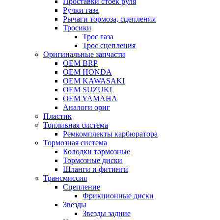
Проставки стоек руля
Ручки газа
Рычаги тормоза, сцепления
Тросики
Трос газа
Трос сцепления
Оригинальные запчасти
OEM BRP
OEM HONDA
OEM KAWASAKI
OEM SUZUKI
OEM YAMAHA
Аналоги ориг
Пластик
Топливная система
Ремкомплекты карбюратора
Тормозная система
Колодки тормозные
Тормозные диски
Шланги и фитинги
Трансмиссия
Cцепление
Фрикционные диски
Звезды
Звезды задние