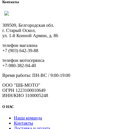
несколько
Контакты
вариаций.
Опции
можно
выбрать
309509, Белгородская обл.
на
г. Старый Оскол,
странице
ул. 1-й Конной Армии, д. 86
товара.
телефон магазина
+7 (903) 642-39-88
телефон мотосервиса
+7-980-382-94-40
Время работы: ПН-ВС / 9:00-19:00
ООО "ШБ-МОТО"
ОГРН 1223100010649
ИНН/КИО 3100005248
О НАС
Наша команда
Контакты
Доставка и оплата