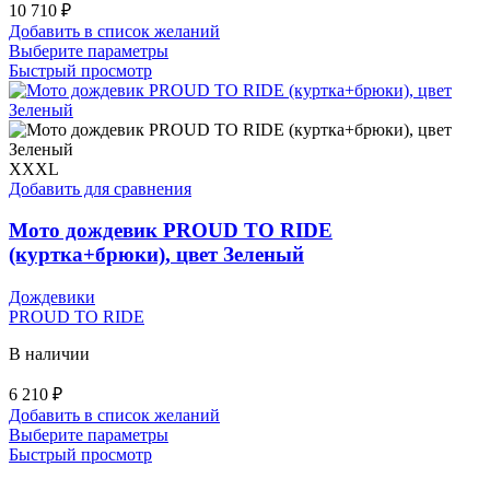
10 710
₽
Добавить в список желаний
Этот
Выберите параметры
товар
Быстрый просмотр
имеет
несколько
вариаций.
Опции
можно
XXXL
выбрать
Добавить для сравнения
на
странице
Мото дождевик PROUD TO RIDE
товара.
(куртка+брюки), цвет Зеленый
Дождевики
PROUD TO RIDE
В наличии
6 210
₽
Добавить в список желаний
Этот
Выберите параметры
товар
Быстрый просмотр
имеет