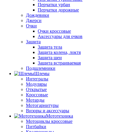
Перчатки урбан
Перчатки дорожные
Дождевики
Джерси
Очки
Очки кроссовые
Аксессуары для очков
Защита
Защита тела
Защита колена, локтя
Защита шеи
Защита встраиваемая
Подшлемники
Шлемы
Интегралы
Модуляры
Открытые
Кроссовые
Мотарды
Мотогарнитуры
Визоры и аксессуары
Мототехника
Мотоциклы кроссовые
Питбайки
Квадроциклы