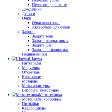
Перчатки урбан
Перчатки дорожные
Дождевики
Джерси
Очки
Очки кроссовые
Аксессуары для очков
Защита
Защита тела
Защита колена, локтя
Защита шеи
Защита встраиваемая
Подшлемники
Шлемы
Интегралы
Модуляры
Открытые
Кроссовые
Мотарды
Мотогарнитуры
Визоры и аксессуары
Мототехника
Мотоциклы кроссовые
Питбайки
Квадроциклы