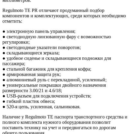
миллиметров.
Regulmoto TE PR отличают продуманный подбор
компонентов и комплектующих, среди которых необходимо
отметить:
● электронную панель управления;
● светодиодную линзованную фару с возможностью
регулировки;
● светодиодные указатели поворотов;
● складывающиеся зеркала;
● удобное сиденье и складывающиеся подножки для
пассажира;
● стальной багажник для крепления кофра;
● армированная защита рук;
● алюминиевый руль с перекладиной, усиленный;
● универсальные покрышки двойного назначения
размерности 3.00/21 и 4.6/18;
● USB-разъем для подключения устройств;
● гибкий пластик обвеса;
● 520-я цепь, усиленная, сальниковая.
Наличие у Regulmoto TE паспорта транспортного средства и
полного комплекта нужного оборудования позволит
поставить технику на учет и передвигаться по дорогам
общего пользования.