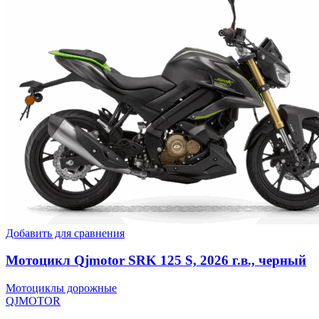
Добавить для сравнения
Мотоцикл Qjmotor SRK 125 S, 2026 г.в., черный
Мотоциклы дорожные
QJMOTOR