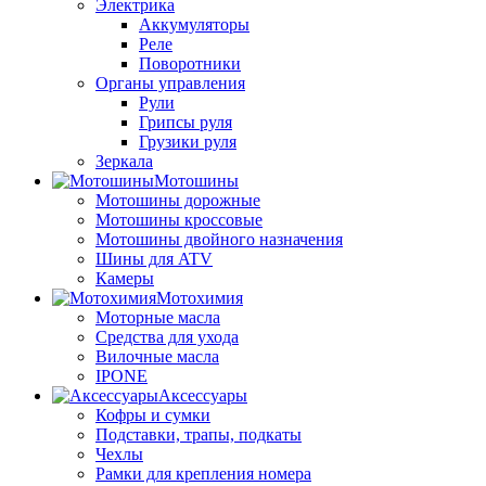
Электрика
Аккумуляторы
Реле
Поворотники
Органы управления
Рули
Грипсы руля
Грузики руля
Зеркала
Мотошины
Мотошины дорожные
Мотошины кроссовые
Мотошины двойного назначения
Шины для ATV
Камеры
Мотохимия
Моторные масла
Средства для ухода
Вилочные масла
IPONE
Аксессуары
Кофры и сумки
Подставки, трапы, подкаты
Чехлы
Рамки для крепления номера