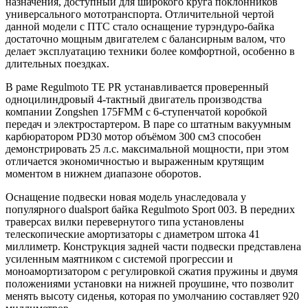
назначения, доступный для широкого круга поклонников
универсального мототранспорта. Отличительной чертой
данной модели с ПТС стало оснащение турэндуро-байка
достаточно мощным двигателем с балансирным валом, что
делает эксплуатацию техники более комфортной, особенно в
длительных поездках.
В раме Regulmoto TE PR устанавливается проверенный
одноцилиндровый 4-тактный двигатель производства
компании Zongshen 175FMM c 6-ступенчатой коробкой
передач и электростартером. В паре со штатным вакуумным
карбюратором PD30 мотор объёмом 300 см3 способен
демонстрировать 25 л.с. максимальной мощности, при этом
отличается экономичностью и выраженным крутящим
моментом в нижнем диапазоне оборотов.
Оснащение подвески новая модель унаследовала у
популярного dualsport байка Regulmoto Sport 003. В передних
траверсах вилки перевернутого типа установлены
телескопические амортизаторы с диаметром штока 41
миллиметр. Конструкция задней части подвески представлена
усиленным маятником с системой прогрессии и
моноамортизатором с регулировкой сжатия пружины и двумя
положениями установки на нижней проушине, что позволит
менять высоту сиденья, которая по умолчанию составляет 920