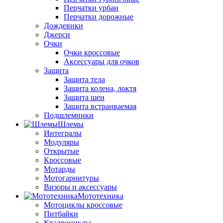
Перчатки урбан
Перчатки дорожные
Дождевики
Джерси
Очки
Очки кроссовые
Аксессуары для очков
Защита
Защита тела
Защита колена, локтя
Защита шеи
Защита встраиваемая
Подшлемники
Шлемы
Интегралы
Модуляры
Открытые
Кроссовые
Мотарды
Мотогарнитуры
Визоры и аксессуары
Мототехника
Мотоциклы кроссовые
Питбайки
Квадроциклы