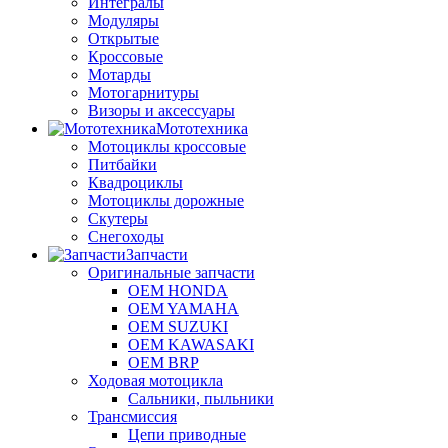
Интегралы
Модуляры
Открытые
Кроссовые
Мотарды
Мотогарнитуры
Визоры и аксессуары
Мототехника
Мотоциклы кроссовые
Питбайки
Квадроциклы
Мотоциклы дорожные
Скутеры
Снегоходы
Запчасти
Оригинальные запчасти
OEM HONDA
OEM YAMAHA
OEM SUZUKI
OEM KAWASAKI
OEM BRP
Ходовая мотоцикла
Сальники, пыльники
Трансмиссия
Цепи приводные