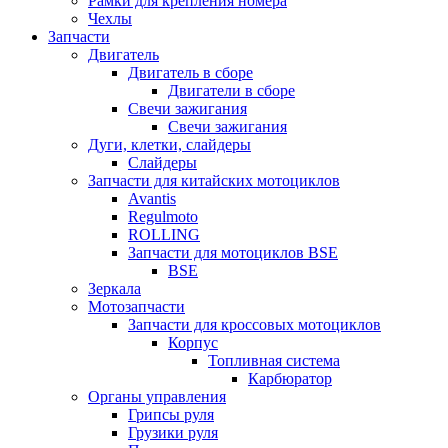
Рамки для крепления номера
Чехлы
Запчасти
Двигатель
Двигатель в сборе
Двигатели в сборе
Свечи зажигания
Свечи зажигания
Дуги, клетки, слайдеры
Слайдеры
Запчасти для китайских мотоциклов
Avantis
Regulmoto
ROLLING
Запчасти для мотоциклов BSE
BSE
Зеркала
Мотозапчасти
Запчасти для кроссовых мотоциклов
Корпус
Топливная система
Карбюратор
Органы управления
Грипсы руля
Грузики руля