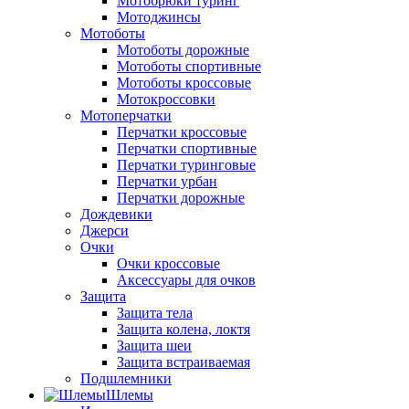
Мотобрюки туринг
Мотоджинсы
Мотоботы
Мотоботы дорожные
Мотоботы спортивные
Мотоботы кроссовые
Мотокроссовки
Мотоперчатки
Перчатки кроссовые
Перчатки спортивные
Перчатки туринговые
Перчатки урбан
Перчатки дорожные
Дождевики
Джерси
Очки
Очки кроссовые
Аксессуары для очков
Защита
Защита тела
Защита колена, локтя
Защита шеи
Защита встраиваемая
Подшлемники
Шлемы