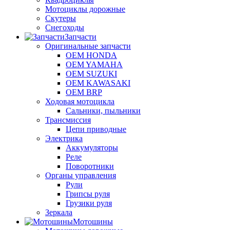
Мотоциклы дорожные
Скутеры
Снегоходы
Запчасти
Оригинальные запчасти
OEM HONDA
OEM YAMAHA
OEM SUZUKI
OEM KAWASAKI
OEM BRP
Ходовая мотоцикла
Сальники, пыльники
Трансмиссия
Цепи приводные
Электрика
Аккумуляторы
Реле
Поворотники
Органы управления
Рули
Грипсы руля
Грузики руля
Зеркала
Мотошины