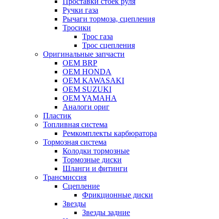
Проставки стоек руля
Ручки газа
Рычаги тормоза, сцепления
Тросики
Трос газа
Трос сцепления
Оригинальные запчасти
OEM BRP
OEM HONDA
OEM KAWASAKI
OEM SUZUKI
OEM YAMAHA
Аналоги ориг
Пластик
Топливная система
Ремкомплекты карбюратора
Тормозная система
Колодки тормозные
Тормозные диски
Шланги и фитинги
Трансмиссия
Cцепление
Фрикционные диски
Звезды
Звезды задние