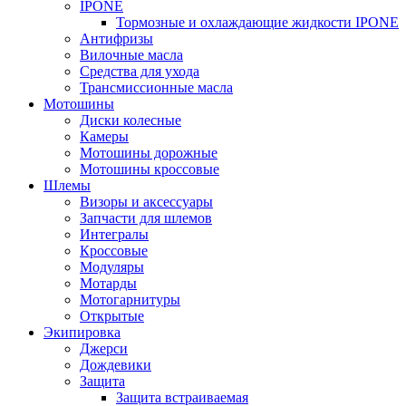
IPONE
Тормозные и охлаждающие жидкости IPONE
Антифризы
Вилочные масла
Средства для ухода
Трансмиссионные масла
Мотошины
Диски колесные
Камеры
Мотошины дорожные
Мотошины кроссовые
Шлемы
Визоры и аксессуары
Запчасти для шлемов
Интегралы
Кроссовые
Модуляры
Мотарды
Мотогарнитуры
Открытые
Экипировка
Джерси
Дождевики
Защита
Защита встраиваемая