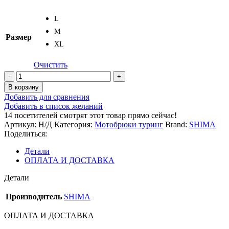
L
M
Размер
XL
Очистить
Количество
товара
В корзину
Мотоштаны
Добавить для сравнения
SHIMA
Добавить в список желаний
RUSH
14
посетителей смотрят этот товар прямо сейчас!
PANT
Артикул:
Н/Д
Категория:
Мотобрюки туринг
Brand:
SHIMA
MEN
Поделиться:
BLACK
Детали
ОПЛАТА И ДОСТАВКА
Детали
Производитель
SHIMA
ОПЛАТА И ДОСТАВКА