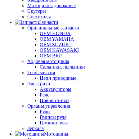
Мотоциклы дорожные
Скутеры
Снегоходы
Запчасти
Оригинальные запчасти
OEM HONDA
OEM YAMAHA
OEM SUZUKI
OEM KAWASAKI
OEM BRP
Ходовая мотоцикла
Сальники, пыльники
Трансмиссия
Цепи приводные
Электрика
Аккумуляторы
Реле
Поворотники
Органы управления
Рули
Грипсы руля
Грузики руля
Зеркала
Мотошины