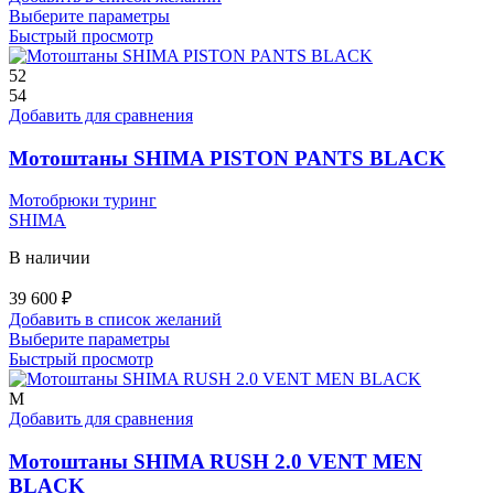
Этот
Выберите параметры
товар
Быстрый просмотр
имеет
несколько
52
вариаций.
54
Опции
Добавить для сравнения
можно
выбрать
Мотоштаны SHIMA PISTON PANTS BLACK
на
странице
Мотобрюки туринг
товара.
SHIMA
В наличии
39 600
₽
Добавить в список желаний
Этот
Выберите параметры
товар
Быстрый просмотр
имеет
несколько
M
вариаций.
Добавить для сравнения
Опции
можно
Мотоштаны SHIMA RUSH 2.0 VENT MEN
выбрать
BLACK