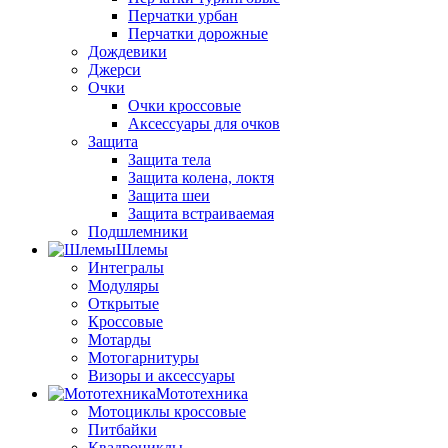
Перчатки урбан
Перчатки дорожные
Дождевики
Джерси
Очки
Очки кроссовые
Аксессуары для очков
Защита
Защита тела
Защита колена, локтя
Защита шеи
Защита встраиваемая
Подшлемники
Шлемы
Интегралы
Модуляры
Открытые
Кроссовые
Мотарды
Мотогарнитуры
Визоры и аксессуары
Мототехника
Мотоциклы кроссовые
Питбайки
Квадроциклы