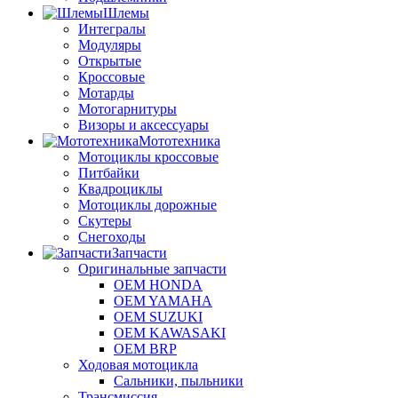
Шлемы
Интегралы
Модуляры
Открытые
Кроссовые
Мотарды
Мотогарнитуры
Визоры и аксессуары
Мототехника
Мотоциклы кроссовые
Питбайки
Квадроциклы
Мотоциклы дорожные
Скутеры
Снегоходы
Запчасти
Оригинальные запчасти
OEM HONDA
OEM YAMAHA
OEM SUZUKI
OEM KAWASAKI
OEM BRP
Ходовая мотоцикла
Сальники, пыльники
Трансмиссия