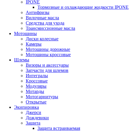
IPONE
Тормозные и охлаждающие жидкости IPONE
Антифризы
Вилочные масла
Средства для ухода
Трансмиссионные масла
Мотошины
Диски колесные
Камеры
Мотошины дорожные
Мотошины кроссовые
Шлемы
Визоры и аксессуары
Запчасти для шлемов
Интегралы
Кроссовые
Модуляры
Мотарды
Мотогарнитуры
Открытые
Экипировка
Джерси
Дождевики
Защита
Защита встраиваемая