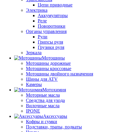
Цепи приводные
Электрика
Аккумуляторы
Реле
Поворотники
Органы управления
Рули
Грипсы руля
Грузики руля
Зеркала
Мотошины
Мотошины дорожные
Мотошины кроссовые
Мотошины двойного назначения
Шины для ATV
Камеры
Мотохимия
Моторные масла
Средства для ухода
Вилочные масла
IPONE
Аксессуары
Кофры и сумки
Подставки, трапы, подкаты