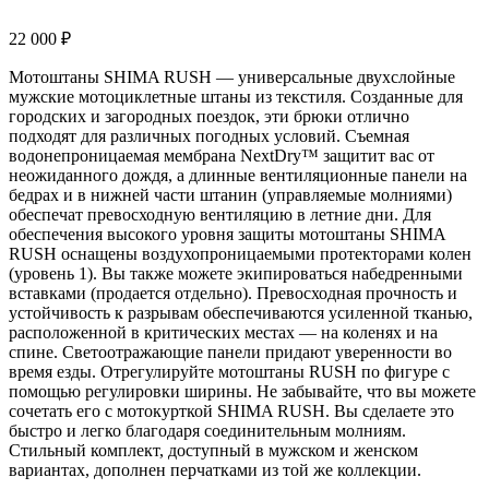
22 000
₽
Мотоштаны SHIMA RUSH — универсальные двухслойные
мужские мотоциклетные штаны из текстиля. Созданные для
городских и загородных поездок, эти брюки отлично
подходят для различных погодных условий. Съемная
водонепроницаемая мембрана NextDry™ защитит вас от
неожиданного дождя, а длинные вентиляционные панели на
бедрах и в нижней части штанин (управляемые молниями)
обеспечат превосходную вентиляцию в летние дни. Для
обеспечения высокого уровня защиты мотоштаны SHIMA
RUSH оснащены воздухопроницаемыми протекторами колен
(уровень 1). Вы также можете экипироваться набедренными
вставками (продается отдельно). Превосходная прочность и
устойчивость к разрывам обеспечиваются усиленной тканью,
расположенной в критических местах — на коленях и на
спине. Светоотражающие панели придают уверенности во
время езды. Отрегулируйте мотоштаны RUSH по фигуре с
помощью регулировки ширины. Не забывайте, что вы можете
сочетать его с мотокурткой SHIMA RUSH. Вы сделаете это
быстро и легко благодаря соединительным молниям.
Стильный комплект, доступный в мужском и женском
вариантах, дополнен перчатками из той же коллекции.