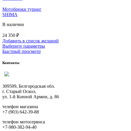
на
странице
Мотобрюки туринг
товара.
SHIMA
В наличии
24 350
₽
Добавить в список желаний
Этот
Выберите параметры
товар
Быстрый просмотр
имеет
несколько
Контакты
вариаций.
Опции
можно
выбрать
309509, Белгородская обл.
на
г. Старый Оскол,
странице
ул. 1-й Конной Армии, д. 86
товара.
телефон магазина
+7 (903) 642-39-88
телефон мотосервиса
+7-980-382-94-40