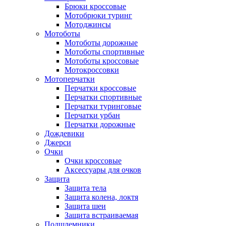
Брюки кроссовые
Мотобрюки туринг
Мотоджинсы
Мотоботы
Мотоботы дорожные
Мотоботы спортивные
Мотоботы кроссовые
Мотокроссовки
Мотоперчатки
Перчатки кроссовые
Перчатки спортивные
Перчатки туринговые
Перчатки урбан
Перчатки дорожные
Дождевики
Джерси
Очки
Очки кроссовые
Аксессуары для очков
Защита
Защита тела
Защита колена, локтя
Защита шеи
Защита встраиваемая
Подшлемники