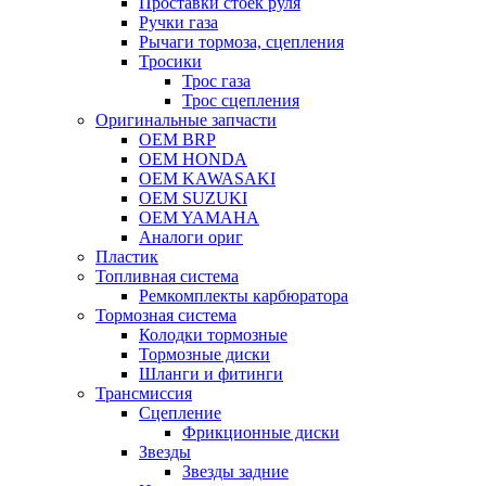
Проставки стоек руля
Ручки газа
Рычаги тормоза, сцепления
Тросики
Трос газа
Трос сцепления
Оригинальные запчасти
OEM BRP
OEM HONDA
OEM KAWASAKI
OEM SUZUKI
OEM YAMAHA
Аналоги ориг
Пластик
Топливная система
Ремкомплекты карбюратора
Тормозная система
Колодки тормозные
Тормозные диски
Шланги и фитинги
Трансмиссия
Cцепление
Фрикционные диски
Звезды
Звезды задние