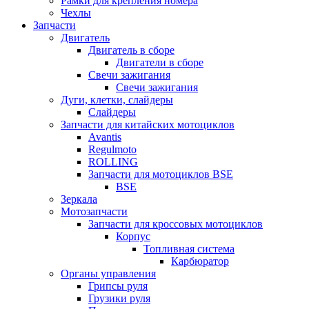
Рамки для крепления номера
Чехлы
Запчасти
Двигатель
Двигатель в сборе
Двигатели в сборе
Свечи зажигания
Свечи зажигания
Дуги, клетки, слайдеры
Слайдеры
Запчасти для китайских мотоциклов
Avantis
Regulmoto
ROLLING
Запчасти для мотоциклов BSE
BSE
Зеркала
Мотозапчасти
Запчасти для кроссовых мотоциклов
Корпус
Топливная система
Карбюратор
Органы управления
Грипсы руля
Грузики руля