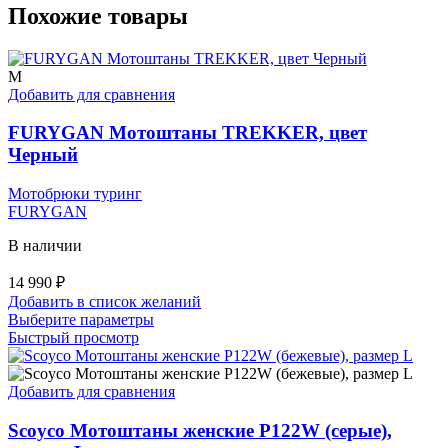
Похожие товары
M
Добавить для сравнения
FURYGAN Мотоштаны TREKKER, цвет
Черный
Мотобрюки туринг
FURYGAN
В наличии
14 990
₽
Добавить в список желаний
Этот
Выберите параметры
товар
Быстрый просмотр
имеет
несколько
вариаций.
Добавить для сравнения
Опции
можно
Scoyco Мотоштаны женские P122W (серые),
выбрать