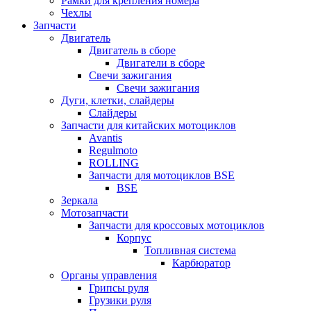
Рамки для крепления номера
Чехлы
Запчасти
Двигатель
Двигатель в сборе
Двигатели в сборе
Свечи зажигания
Свечи зажигания
Дуги, клетки, слайдеры
Слайдеры
Запчасти для китайских мотоциклов
Avantis
Regulmoto
ROLLING
Запчасти для мотоциклов BSE
BSE
Зеркала
Мотозапчасти
Запчасти для кроссовых мотоциклов
Корпус
Топливная система
Карбюратор
Органы управления
Грипсы руля
Грузики руля