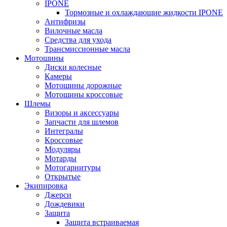
IPONE
Тормозные и охлаждающие жидкости IPONE
Антифризы
Вилочные масла
Средства для ухода
Трансмиссионные масла
Мотошины
Диски колесные
Камеры
Мотошины дорожные
Мотошины кроссовые
Шлемы
Визоры и аксессуары
Запчасти для шлемов
Интегралы
Кроссовые
Модуляры
Мотарды
Мотогарнитуры
Открытые
Экипировка
Джерси
Дождевики
Защита
Защита встраиваемая