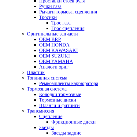
Проставки стоек руля
Ручки газа
Рычаги тормоза, сцепления
Тросики
Трос газа
Трос сцепления
Оригинальные запчасти
OEM BRP
OEM HONDA
OEM KAWASAKI
OEM SUZUKI
OEM YAMAHA
Аналоги ориг
Пластик
Топливная система
Ремкомплекты карбюратора
Тормозная система
Колодки тормозные
Тормозные диски
Шланги и фитинги
Трансмиссия
Cцепление
Фрикционные диски
Звезды
Звезды задние