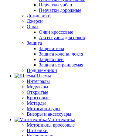
Перчатки урбан
Перчатки дорожные
Дождевики
Джерси
Очки
Очки кроссовые
Аксессуары для очков
Защита
Защита тела
Защита колена, локтя
Защита шеи
Защита встраиваемая
Подшлемники
Шлемы
Интегралы
Модуляры
Открытые
Кроссовые
Мотарды
Мотогарнитуры
Визоры и аксессуары
Мототехника
Мотоциклы кроссовые
Питбайки
Квадроциклы