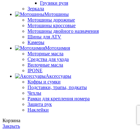
Грузики руля
Зеркала
Мотошины
Мотошины дорожные
Мотошины кроссовые
Мотошины двойного назначения
Шины для ATV
Камеры
Мотохимия
Моторные масла
Средства для ухода
Вилочные масла
IPONE
Аксессуары
Кофры и сумки
Подставки, трапы, подкаты
Чехлы
Рамки для крепления номера
Защита рук
Наклейки
Корзина
Закрыть
Мы используем файлы cookie, чтобы улучшить ваш опыт на
нашем веб-сайте. Просмотрев этот сайт, вы соглашаетесь на