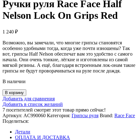
Ручки руля Race Face Half
Nelson Lock On Grips Red
1 240
₽
Возможно, вы замечали, что многие грипсы становятся
особенно удобными тогда, когда уже почти изношены? Так
вот, грипсы Half Nelson обеспечат вам это удобство с самого
начала. Они очень тонкие, лёгкие и изготовлены из самой
мягкой резины. А ещё, благодаря встроенным лок-онам такие
грипсы не будут проворачиваться на руле после дождя.
В наличии
Количество
В корзину
товара
Добавить для сравнения
Ручки
Добавить в список желаний
руля
7
посетителей смотрят этот товар прямо сейчас!
Race
Артикул:
AC990060
Категория:
Грипсы руля
Brand:
Race Face
Face
Поделиться:
Half
Nelson
Детали
Lock
ОПЛАТА И ДОСТАВКА