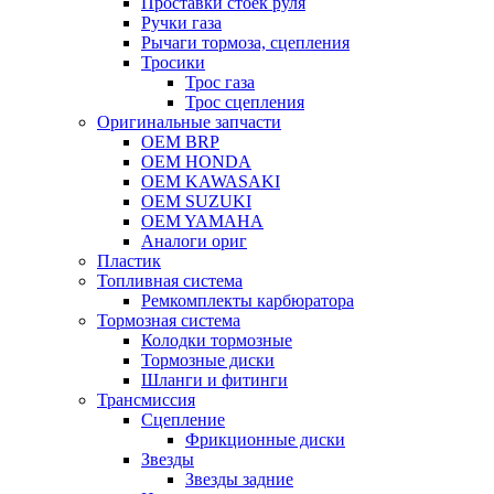
Проставки стоек руля
Ручки газа
Рычаги тормоза, сцепления
Тросики
Трос газа
Трос сцепления
Оригинальные запчасти
OEM BRP
OEM HONDA
OEM KAWASAKI
OEM SUZUKI
OEM YAMAHA
Аналоги ориг
Пластик
Топливная система
Ремкомплекты карбюратора
Тормозная система
Колодки тормозные
Тормозные диски
Шланги и фитинги
Трансмиссия
Cцепление
Фрикционные диски
Звезды
Звезды задние