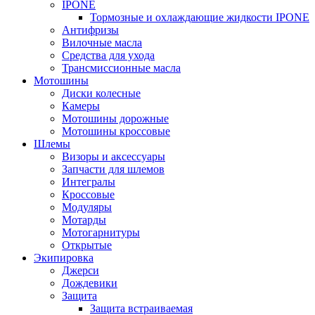
IPONE
Тормозные и охлаждающие жидкости IPONE
Антифризы
Вилочные масла
Средства для ухода
Трансмиссионные масла
Мотошины
Диски колесные
Камеры
Мотошины дорожные
Мотошины кроссовые
Шлемы
Визоры и аксессуары
Запчасти для шлемов
Интегралы
Кроссовые
Модуляры
Мотарды
Мотогарнитуры
Открытые
Экипировка
Джерси
Дождевики
Защита
Защита встраиваемая