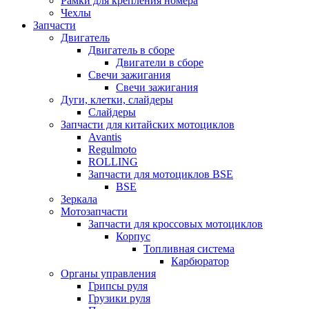
Рамки для крепления номера
Чехлы
Запчасти
Двигатель
Двигатель в сборе
Двигатели в сборе
Свечи зажигания
Свечи зажигания
Дуги, клетки, слайдеры
Слайдеры
Запчасти для китайских мотоциклов
Avantis
Regulmoto
ROLLING
Запчасти для мотоциклов BSE
BSE
Зеркала
Мотозапчасти
Запчасти для кроссовых мотоциклов
Корпус
Топливная система
Карбюратор
Органы управления
Грипсы руля
Грузики руля