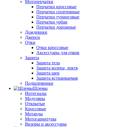
Мотоперчатки
Перчатки кроссовые
Перчатки спортивные
Перчатки туринговые
Перчатки урбан
Перчатки дорожные
Дождевики
Джерси
Очки
Очки кроссовые
Аксессуары для очков
Защита
Защита тела
Защита колена, локтя
Защита шеи
Защита встраиваемая
Подшлемники
Шлемы
Интегралы
Модуляры
Открытые
Кроссовые
Мотарды
Мотогарнитуры
Визоры и аксессуары