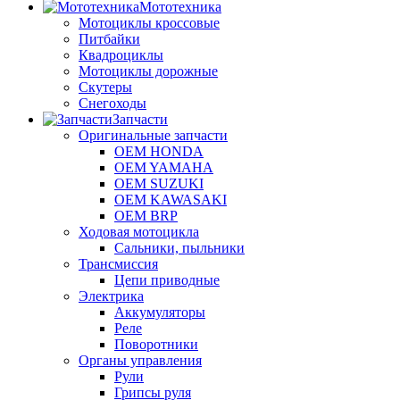
Мототехника
Мотоциклы кроссовые
Питбайки
Квадроциклы
Мотоциклы дорожные
Скутеры
Снегоходы
Запчасти
Оригинальные запчасти
OEM HONDA
OEM YAMAHA
OEM SUZUKI
OEM KAWASAKI
OEM BRP
Ходовая мотоцикла
Сальники, пыльники
Трансмиссия
Цепи приводные
Электрика
Аккумуляторы
Реле
Поворотники
Органы управления
Рули
Грипсы руля