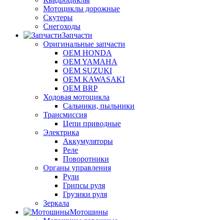
Мотоциклы дорожные
Скутеры
Снегоходы
Запчасти
Оригинальные запчасти
OEM HONDA
OEM YAMAHA
OEM SUZUKI
OEM KAWASAKI
OEM BRP
Ходовая мотоцикла
Сальники, пыльники
Трансмиссия
Цепи приводные
Электрика
Аккумуляторы
Реле
Поворотники
Органы управления
Рули
Грипсы руля
Грузики руля
Зеркала
Мотошины