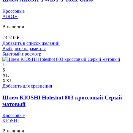
Кроссовые
AIROH
В наличии
23 510
₽
Добавить в список желаний
Этот
Выберите параметры
товар
Быстрый просмотр
имеет
несколько
L
вариаций.
S
Опции
XL
можно
XXL
выбрать
Добавить для сравнения
на
странице
Шлем KIOSHI Holeshot 803 кроссовый Серый
товара.
матовый
Кроссовые
KIOSHI
В наличии