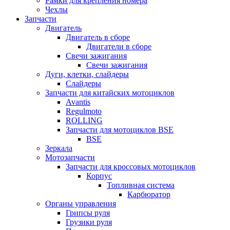
Рамки для крепления номера
Чехлы
Запчасти
Двигатель
Двигатель в сборе
Двигатели в сборе
Свечи зажигания
Свечи зажигания
Дуги, клетки, слайдеры
Слайдеры
Запчасти для китайских мотоциклов
Avantis
Regulmoto
ROLLING
Запчасти для мотоциклов BSE
BSE
Зеркала
Мотозапчасти
Запчасти для кроссовых мотоциклов
Корпус
Топливная система
Карбюратор
Органы управления
Грипсы руля
Грузики руля