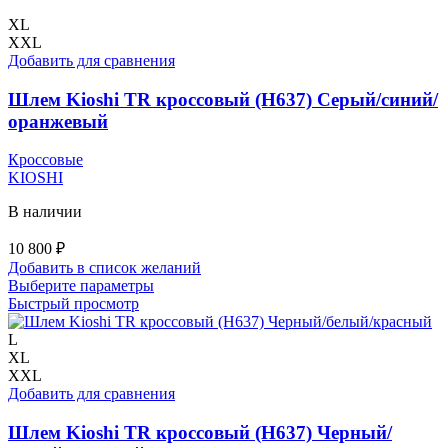
XL
XXL
Добавить для сравнения
Шлем Kioshi TR кроссовый (H637) Серый/синий/
оранжевый
Кроссовые
KIOSHI
В наличии
10 800
₽
Добавить в список желаний
Этот
Выберите параметры
товар
Быстрый просмотр
имеет
несколько
L
вариаций.
XL
Опции
XXL
можно
Добавить для сравнения
выбрать
на
Шлем Kioshi TR кроссовый (H637) Черный/
странице