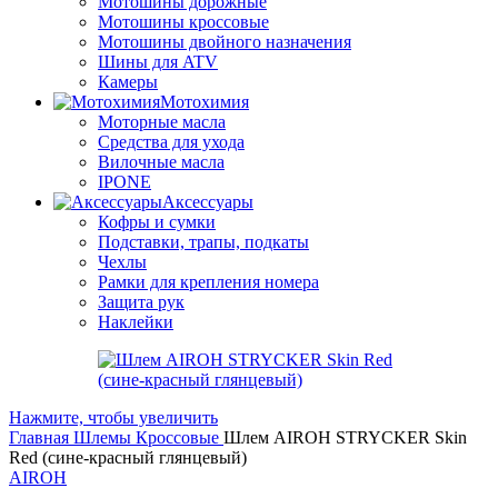
Мотошины дорожные
Мотошины кроссовые
Мотошины двойного назначения
Шины для ATV
Камеры
Мотохимия
Моторные масла
Средства для ухода
Вилочные масла
IPONE
Аксессуары
Кофры и сумки
Подставки, трапы, подкаты
Чехлы
Рамки для крепления номера
Защита рук
Наклейки
Нажмите, чтобы увеличить
Главная
Шлемы
Кроссовые
Шлем AIROH STRYCKER Skin
Red (сине-красный глянцевый)
AIROH