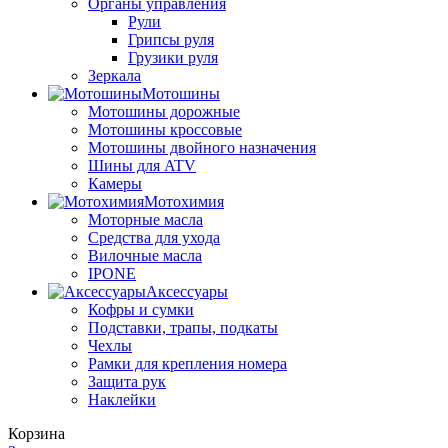
Органы управления
Рули
Грипсы руля
Грузики руля
Зеркала
Мотошины
Мотошины дорожные
Мотошины кроссовые
Мотошины двойного назначения
Шины для ATV
Камеры
Мотохимия
Моторные масла
Средства для ухода
Вилочные масла
IPONE
Аксессуары
Кофры и сумки
Подставки, трапы, подкаты
Чехлы
Рамки для крепления номера
Защита рук
Наклейки
Корзина