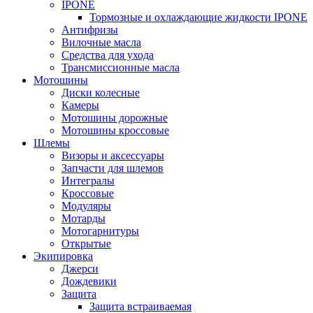
IPONE
Тормозные и охлаждающие жидкости IPONE
Антифризы
Вилочные масла
Средства для ухода
Трансмиссионные масла
Мотошины
Диски колесные
Камеры
Мотошины дорожные
Мотошины кроссовые
Шлемы
Визоры и аксессуары
Запчасти для шлемов
Интегралы
Кроссовые
Модуляры
Мотарды
Мотогарнитуры
Открытые
Экипировка
Джерси
Дождевики
Защита
Защита встраиваемая