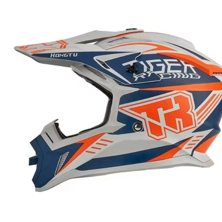
несколько
вариаций.
Опции
можно
выбрать
на
странице
товара.