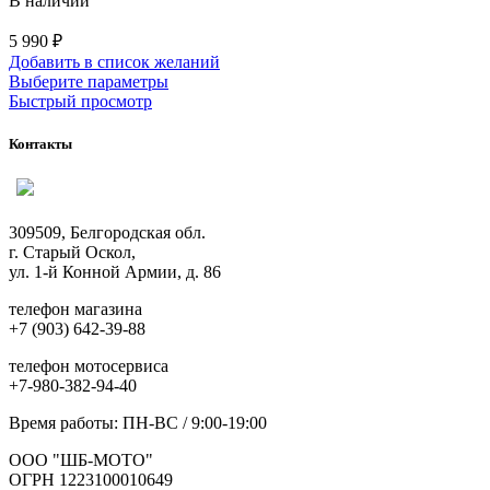
В наличии
5 990
₽
Добавить в список желаний
Этот
Выберите параметры
товар
Быстрый просмотр
имеет
несколько
Контакты
вариаций.
Опции
можно
выбрать
309509, Белгородская обл.
на
г. Старый Оскол,
странице
ул. 1-й Конной Армии, д. 86
товара.
телефон магазина
+7 (903) 642-39-88
телефон мотосервиса
+7-980-382-94-40
Время работы: ПН-ВС / 9:00-19:00
ООО "ШБ-МОТО"
ОГРН 1223100010649