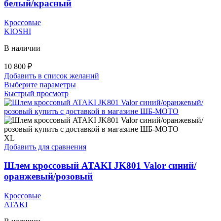
белый/красный
товара.
Кроссовые
KIOSHI
В наличии
10 800
₽
Добавить в список желаний
Этот
Выберите параметры
товар
Быстрый просмотр
имеет
несколько
вариаций.
Опции
можно
XL
выбрать
Добавить для сравнения
на
странице
Шлем кроссовый ATAKI JK801 Valor синий/
товара.
оранжевый/розовый
Кроссовые
ATAKI