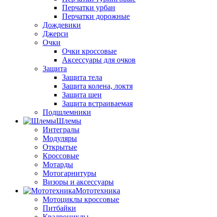
Перчатки урбан
Перчатки дорожные
Дождевики
Джерси
Очки
Очки кроссовые
Аксессуары для очков
Защита
Защита тела
Защита колена, локтя
Защита шеи
Защита встраиваемая
Подшлемники
Шлемы
Интегралы
Модуляры
Открытые
Кроссовые
Мотарды
Мотогарнитуры
Визоры и аксессуары
Мототехника
Мотоциклы кроссовые
Питбайки
Квадроциклы