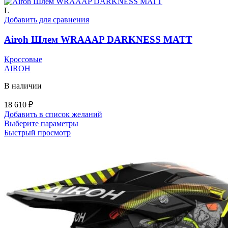
имеет
несколько
L
вариаций.
Добавить для сравнения
Опции
можно
Airoh Шлем WRAAAP DARKNESS MATT
выбрать
на
Кроссовые
странице
AIROH
товара.
В наличии
18 610
₽
Добавить в список желаний
Этот
Выберите параметры
товар
Быстрый просмотр
имеет
несколько
вариаций.
Опции
можно
выбрать
на
странице
товара.