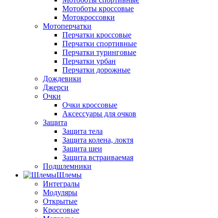
Мотоботы кроссовые
Мотокроссовки
Мотоперчатки
Перчатки кроссовые
Перчатки спортивные
Перчатки туринговые
Перчатки урбан
Перчатки дорожные
Дождевики
Джерси
Очки
Очки кроссовые
Аксессуары для очков
Защита
Защита тела
Защита колена, локтя
Защита шеи
Защита встраиваемая
Подшлемники
Шлемы
Интегралы
Модуляры
Открытые
Кроссовые