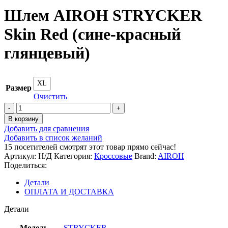
Шлем AIROH STRYCKER
Skin Red (сине-красный
глянцевый)
XL
Размер
Очистить
Количество
товара
В корзину
Шлем
Добавить для сравнения
AIROH
Добавить в список желаний
STRYCKER
15
посетителей смотрят этот товар прямо сейчас!
Skin
Артикул:
Н/Д
Категория:
Кроссовые
Brand:
AIROH
Red
Поделиться:
(сине-
красный
Детали
глянцевый)
ОПЛАТА И ДОСТАВКА
Детали
Модель
STRYCKER