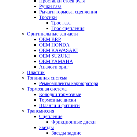
Проставки стоек руля
Ручки газа
Рычаги тормоза, сцепления
Тросики
Трос газа
Трос сцепления
Оригинальные запчасти
OEM BRP
OEM HONDA
OEM KAWASAKI
OEM SUZUKI
OEM YAMAHA
Аналоги ориг
Пластик
Топливная система
Ремкомплекты карбюратора
Тормозная система
Колодки тормозные
Тормозные диски
Шланги и фитинги
Трансмиссия
Cцепление
Фрикционные диски
Звезды
Звезды задние