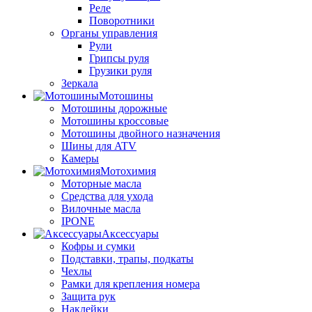
Реле
Поворотники
Органы управления
Рули
Грипсы руля
Грузики руля
Зеркала
Мотошины
Мотошины дорожные
Мотошины кроссовые
Мотошины двойного назначения
Шины для ATV
Камеры
Мотохимия
Моторные масла
Средства для ухода
Вилочные масла
IPONE
Аксессуары
Кофры и сумки
Подставки, трапы, подкаты
Чехлы
Рамки для крепления номера
Защита рук
Наклейки