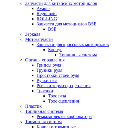
Запчасти для китайских мотоциклов
Avantis
Regulmoto
ROLLING
Запчасти для мотоциклов BSE
BSE
Зеркала
Мотозапчасти
Запчасти для кроссовых мотоциклов
Корпус
Топливная система
Органы управления
Грипсы руля
Грузики руля
Проставки стоек руля
Ручки газа
Рычаги тормоза, сцепления
Тросики
Трос газа
Трос сцепления
Пластик
Топливная система
Ремкомплекты карбюратора
Тормозная система
Колодки тормозные