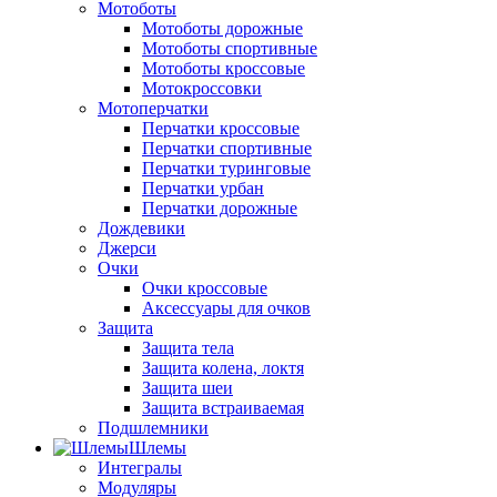
Мотоботы
Мотоботы дорожные
Мотоботы спортивные
Мотоботы кроссовые
Мотокроссовки
Мотоперчатки
Перчатки кроссовые
Перчатки спортивные
Перчатки туринговые
Перчатки урбан
Перчатки дорожные
Дождевики
Джерси
Очки
Очки кроссовые
Аксессуары для очков
Защита
Защита тела
Защита колена, локтя
Защита шеи
Защита встраиваемая
Подшлемники
Шлемы
Интегралы
Модуляры