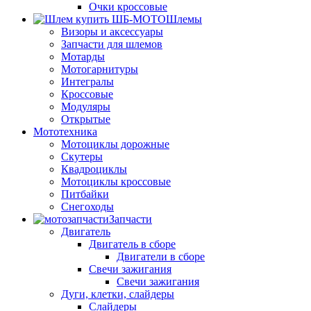
Очки кроссовые
Шлемы
Визоры и аксессуары
Запчасти для шлемов
Мотарды
Мотогарнитуры
Интегралы
Кроссовые
Модуляры
Открытые
Мототехника
Мотоциклы дорожные
Скутеры
Квадроциклы
Мотоциклы кроссовые
Питбайки
Снегоходы
Запчасти
Двигатель
Двигатель в сборе
Двигатели в сборе
Свечи зажигания
Свечи зажигания
Дуги, клетки, слайдеры
Слайдеры