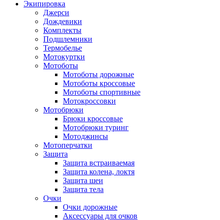
Экипировка
Джерси
Дождевики
Комплекты
Подшлемники
Термобелье
Мотокуртки
Мотоботы
Мотоботы дорожные
Мотоботы кроссовые
Мотоботы спортивные
Мотокроссовки
Мотобрюки
Брюки кроссовые
Мотобрюки туринг
Мотоджинсы
Мотоперчатки
Защита
Защита встраиваемая
Защита колена, локтя
Защита шеи
Защита тела
Очки
Очки дорожные
Аксессуары для очков