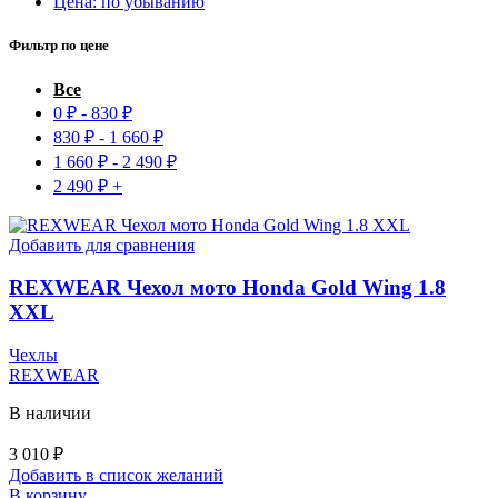
Цена: по убыванию
Фильтр по цене
Все
0
₽
-
830
₽
830
₽
-
1 660
₽
1 660
₽
-
2 490
₽
2 490
₽
+
Добавить для сравнения
REXWEAR Чехол мото Honda Gold Wing 1.8
XXL
Чехлы
REXWEAR
В наличии
3 010
₽
Добавить в список желаний
В корзину