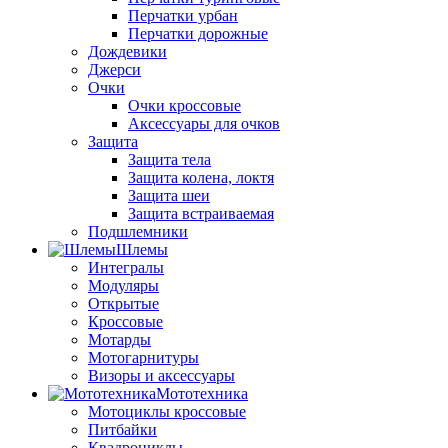
Перчатки урбан
Перчатки дорожные
Дождевики
Джерси
Очки
Очки кроссовые
Аксессуары для очков
Защита
Защита тела
Защита колена, локтя
Защита шеи
Защита встраиваемая
Подшлемники
Шлемы
Интегралы
Модуляры
Открытые
Кроссовые
Мотарды
Мотогарнитуры
Визоры и аксессуары
Мототехника
Мотоциклы кроссовые
Питбайки
Квадроциклы