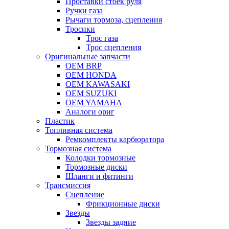
Проставки стоек руля
Ручки газа
Рычаги тормоза, сцепления
Тросики
Трос газа
Трос сцепления
Оригинальные запчасти
OEM BRP
OEM HONDA
OEM KAWASAKI
OEM SUZUKI
OEM YAMAHA
Аналоги ориг
Пластик
Топливная система
Ремкомплекты карбюратора
Тормозная система
Колодки тормозные
Тормозные диски
Шланги и фитинги
Трансмиссия
Cцепление
Фрикционные диски
Звезды
Звезды задние