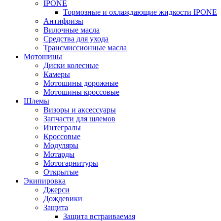
IPONE
Тормозные и охлаждающие жидкости IPONE
Антифризы
Вилочные масла
Средства для ухода
Трансмиссионные масла
Мотошины
Диски колесные
Камеры
Мотошины дорожные
Мотошины кроссовые
Шлемы
Визоры и аксессуары
Запчасти для шлемов
Интегралы
Кроссовые
Модуляры
Мотарды
Мотогарнитуры
Открытые
Экипировка
Джерси
Дождевики
Защита
Защита встраиваемая