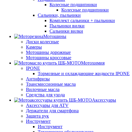
Колесные подшипники
Колесные подшипники
Сальники, пыльники
Комплект сальники + пыльники
Пыльники вилки
Сальники вилки
Мотошины
Диски колесные
Камеры
Мотошины дорожные
Мотошины кроссовые
Мотохимия
IPONE
Тормозные и охлаждающие жидкости IPONE
Антифризы
Трансмиссионные масла
Вилочные масла
Средства для ухода
Аксессуары
Аксессуары для ATV
Держатели для смартфона
Защита рук
Инструмент
Инструмент
Техническое обслуживание