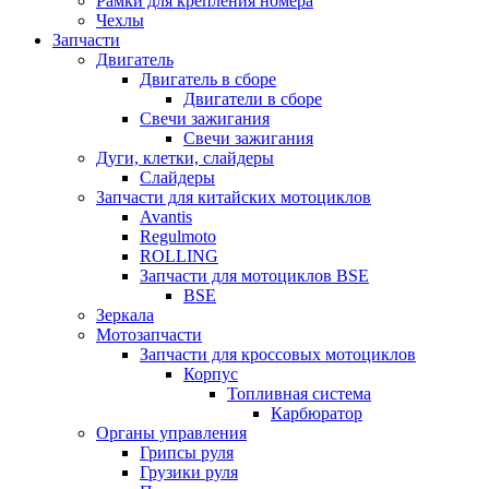
Рамки для крепления номера
Чехлы
Запчасти
Двигатель
Двигатель в сборе
Двигатели в сборе
Свечи зажигания
Свечи зажигания
Дуги, клетки, слайдеры
Слайдеры
Запчасти для китайских мотоциклов
Avantis
Regulmoto
ROLLING
Запчасти для мотоциклов BSE
BSE
Зеркала
Мотозапчасти
Запчасти для кроссовых мотоциклов
Корпус
Топливная система
Карбюратор
Органы управления
Грипсы руля
Грузики руля