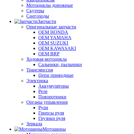
Мотоциклы дорожные
Скутеры
Снегоходы
Запчасти
Оригинальные запчасти
OEM HONDA
OEM YAMAHA
OEM SUZUKI
OEM KAWASAKI
OEM BRP
Ходовая мотоцикла
Сальники, пыльники
Трансмиссия
Цепи приводные
Электрика
Аккумуляторы
Реле
Поворотники
Органы управления
Рули
Грипсы руля
Грузики руля
Зеркала
Мотошины